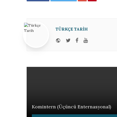
TÜRKÇE TARIH
Website
Twitter
Facebook
Youtube
Komintern (Üçüncü Enternasyonal)