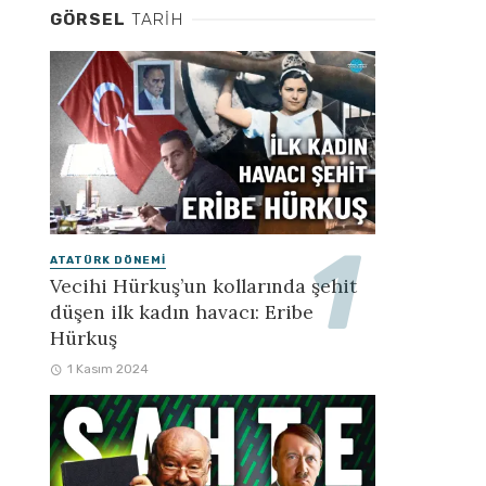
GÖRSEL
TARIH
ATATÜRK DÖNEMI
Vecihi Hürkuş’un kollarında şehit
düşen ilk kadın havacı: Eribe
Hürkuş
1 Kasım 2024