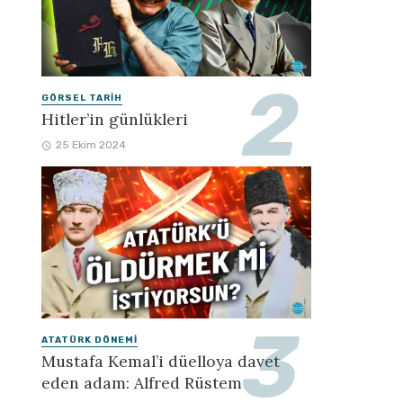
GÖRSEL TARIH
Hitler’in günlükleri
25 Ekim 2024
ATATÜRK DÖNEMI
Mustafa Kemal’i düelloya davet
eden adam: Alfred Rüstem