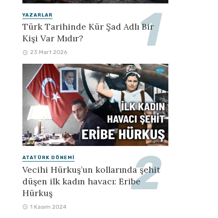
YAZARLAR
Türk Tarihinde Kür Şad Adlı Bir
Kişi Var Mıdır?
23 Mart 2026
ATATÜRK DÖNEMI
Vecihi Hürkuş’un kollarında şehit
düşen ilk kadın havacı: Eribe
Hürkuş
1 Kasım 2024