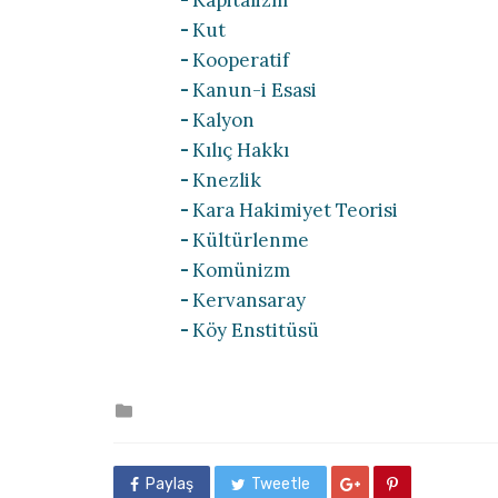
Kapitalizm
Kut
Kooperatif
Kanun-i Esasi
Kalyon
Kılıç Hakkı
Knezlik
Kara Hakimiyet Teorisi
Kültürlenme
Komünizm
Kervansaray
Köy Enstitüsü
Posted
in
Paylaş
Tweetle