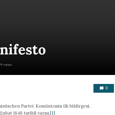
nifesto
79 views
0
tischen Partei. Komünizmin ilk bildirgesi,
Şubat 1848 tarihli yazısı.
[1]