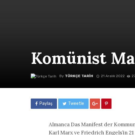
Komünist Ma
By
TÜRKÇE TARIH
21 Aralık 2022
2
Paylaş
Tweetle
Almanca Das Manifest der Kommunis
Karl Marx ve Friedrich Engels’in 21 