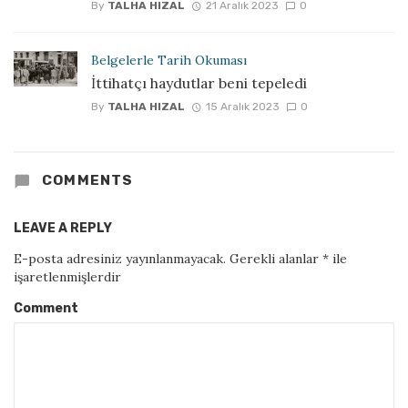
By
TALHA HIZAL
21 Aralık 2023
0
Belgelerle Tarih Okuması
İttihatçı haydutlar beni tepeledi
By
TALHA HIZAL
15 Aralık 2023
0
COMMENTS
LEAVE A REPLY
E-posta adresiniz yayınlanmayacak.
Gerekli alanlar
*
ile
işaretlenmişlerdir
Comment