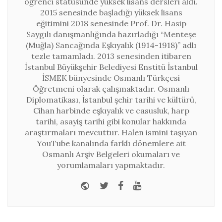
öğrenci statüsünde yüksek lisans dersleri aldı.
2015 senesinde başladığı yüksek lisans
eğitimini 2018 senesinde Prof. Dr. Hasip
Saygılı danışmanlığında hazırladığı “Menteşe
(Muğla) Sancağında Eşkıyalık (1914-1918)” adlı
tezle tamamladı. 2013 senesinden itibaren
İstanbul Büyükşehir Belediyesi Enstitü İstanbul
İSMEK bünyesinde Osmanlı Türkçesi
Öğretmeni olarak çalışmaktadır. Osmanlı
Diplomatikası, İstanbul şehir tarihi ve kültürü,
Cihan harbinde eşkıyalık ve casusluk, harp
tarihi, asayiş tarihi gibi konular hakkında
araştırmaları mevcuttur. Halen ismini taşıyan
YouTube kanalında farklı dönemlere ait
Osmanlı Arşiv Belgeleri okumaları ve
yorumlamaları yapmaktadır.
Website
Twitter
Facebook
Youtube