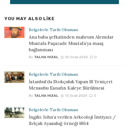
YOU MAY ALSO LIKE
Belgelerle Tarih Okuması
Ana baba şefkatinden mahrum Alemdar
Mustafa Paşazade Mustafa’ya maaş
bağlanması
By
TALHA HIZAL
20 Ocak 2024
0
Belgelerle Tarih Okuması
İstanbul’da Stokçuluk Yapan 18 Yeniçeri
Mensubu Esnafın Kaleye Sürülmesi
By
TALHA HIZAL
13 Ocak 2024
0
Belgelerle Tarih Okuması
İngiliz John’a verilen Arkeoloji İmtiyazı /
Selçuk Ayasuluğ örneği 1864