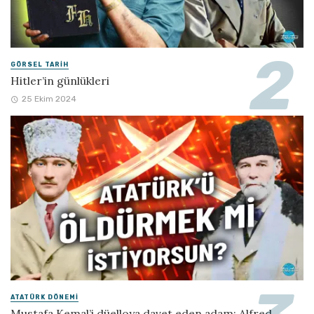
GÖRSEL TARIH
Hitler’in günlükleri
25 Ekim 2024
ATATÜRK DÖNEMI
Mustafa Kemal’i düelloya davet eden adam: Alfred