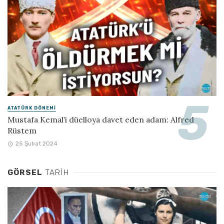
ATATÜRK DÖNEMI
Mustafa Kemal’i düelloya davet eden adam: Alfred
Rüstem
25 Şubat 2024
GÖRSEL
TARIH