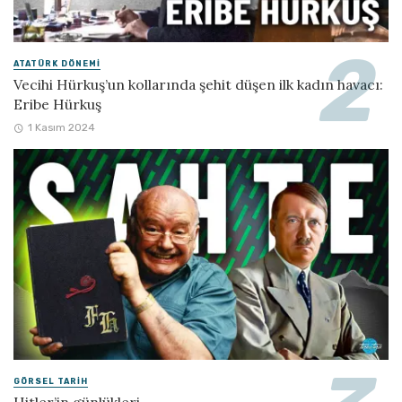
ATATÜRK DÖNEMI
Vecihi Hürkuş’un kollarında şehit düşen ilk kadın havacı:
Eribe Hürkuş
1 Kasım 2024
GÖRSEL TARIH