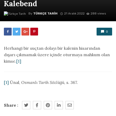
Kalebend
By
TÜRKÇE TARIH
21 Aralık 2022
288 views
0
Herhangi bir suçtan dolayı bir kalenin hisarından
dışarı çıkmamak üzere içinde oturmaya mahkum olan
kimse.
[1]
[1]
Ünal,
Osmanlı Tarih Sözlüğü
, s. 367.
Share :