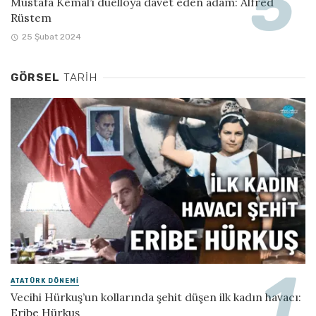
Mustafa Kemal’i düelloya davet eden adam: Alfred
Rüstem
25 Şubat 2024
GÖRSEL
TARIH
ATATÜRK DÖNEMI
Vecihi Hürkuş’un kollarında şehit düşen ilk kadın havacı:
Eribe Hürkuş