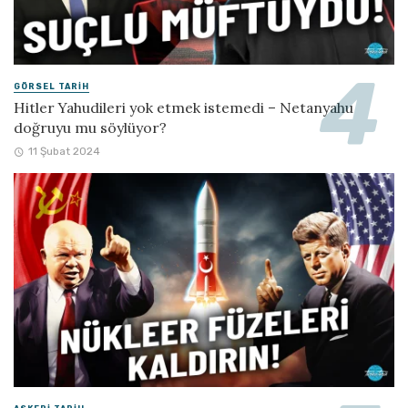
GÖRSEL TARIH
Hitler Yahudileri yok etmek istemedi – Netanyahu
doğruyu mu söylüyor?
11 Şubat 2024