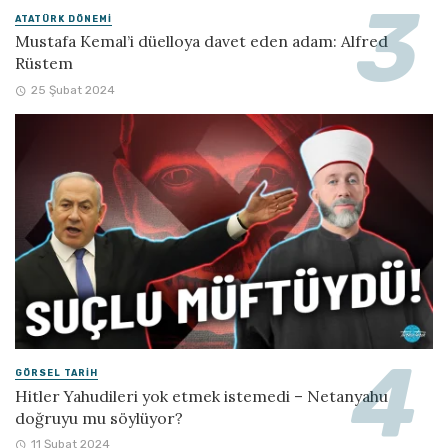
ATATÜRK DÖNEMI
Mustafa Kemal’i düelloya davet eden adam: Alfred
Rüstem
25 Şubat 2024
GÖRSEL TARIH
Hitler Yahudileri yok etmek istemedi – Netanyahu
doğruyu mu söylüyor?
11 Şubat 2024