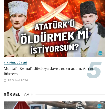
ATATÜRK DÖNEMI
Mustafa Kemal’i düelloya davet eden adam: Alfred
Rüstem
25 Şubat 2024
GÖRSEL
TARIH