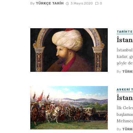
By
TÜRKÇE TARIH
3 Mayıs 2020
0
TARIHTE
İsta
İstanbul
kadar, g
şöyle dem
By
TÜRK
ASKERI 
İstan
İlk Gele
başlamad
Mehmed, 
By
TÜRK