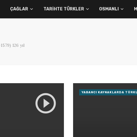
ÇAĞLAR
TARIHTE TÜRKLER
OSMANLI
M
579) 126 yıl
YABANCI KAYNAKLARDA TÜRK