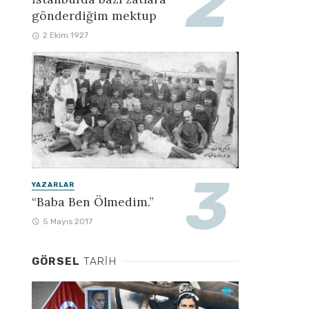
gönderdiğim mektup
2 Ekim 1927
YAZARLAR
“Baba Ben Ölmedim.”
5 Mayıs 2017
GÖRSEL
TARIH