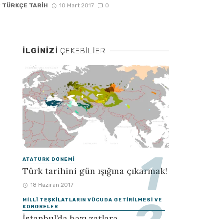
y
TÜRKÇE TARIH
10 Mart 2017
0
İLGINIZI
ÇEKEBILIER
ATATÜRK DÖNEMI
Türk tarihini gün ışığına çıkarmak!
18 Haziran 2017
MILLÎ TEŞKILATLARIN VÜCUDA GETIRILMESI VE
KONGRELER
İstanbul’da bazı zatlara