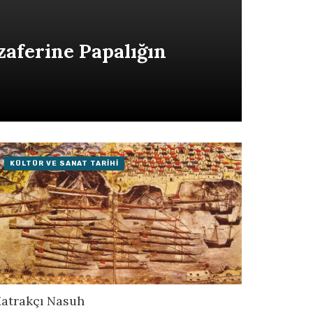
zaferine Papalığın
KÜLTÜR VE SANAT TARIHI
atrakçı Nasuh