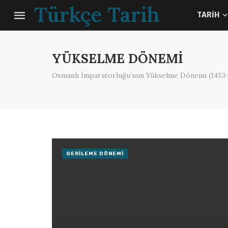
Türkçe Tarih
TARIH
YÜKSELME DÖNEMI
Osmanlı İmparatorluğu’nun Yükselme Dönemi (1453-1
GERILEME DÖNEMI