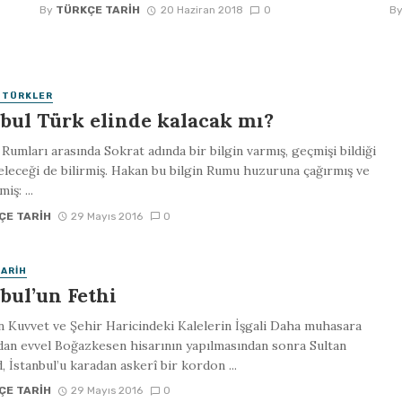
By
TÜRKÇE TARIH
20 Haziran 2018
0
B
 TÜRKLER
nbul Türk elinde kalacak mı?
 Rumları arasında Sokrat adında bir bilgin varmış, geçmişi bildiği
eleceği de bilirmiş. Hakan bu bilgin Rumu huzuruna çağırmış ve
iş: ...
ÇE TARIH
29 Mayıs 2016
0
TARIH
bul’un Fethi
n Kuvvet ve Şehir Haricindeki Kalelerin İşgali Daha muhasara
an evvel Boğazkesen hisarının yapılmasından sonra Sultan
İstanbul’u karadan askerî bir kordon ...
ÇE TARIH
29 Mayıs 2016
0