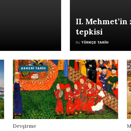
II. Mehmet’in 
tepkisi
By
TÜRKÇE TARIH
ASKERI TARIH
Devşirme
M