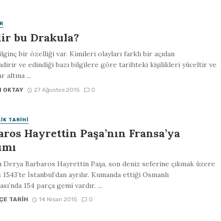
R
ir bu Drakula?
lginç bir özelliği var. Kimileri olayları farklı bir açıdan
dirir ve edindiği bazı bilgilere göre tarihteki kişilikleri yüceltir ve
r altına ...
N OKTAY
27 Ağustos 2015
0
IK TARIHI
aros Hayrettin Paşa’nın Fransa’ya
ımı
ı Derya Barbaros Hayrettin Paşa, son deniz seferine çıkmak üzere
 1543’te İstanbul’dan ayrılır. Kumanda ettiği Osmanlı
ı’nda 154 parça gemi vardır. ...
ÇE TARIH
14 Nisan 2015
0