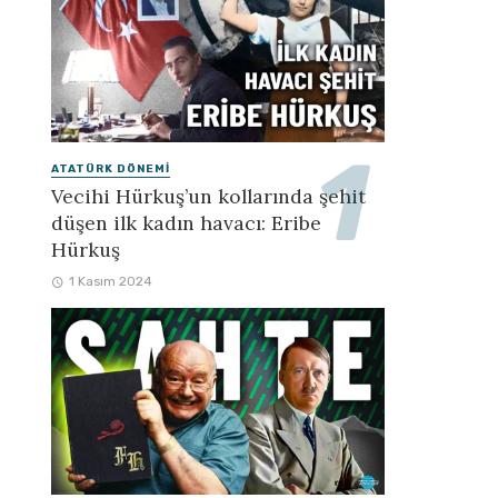
ATATÜRK DÖNEMI
Vecihi Hürkuş’un kollarında şehit
düşen ilk kadın havacı: Eribe
Hürkuş
1 Kasım 2024