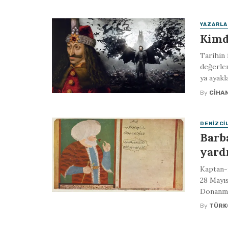
YAZARLA
Kimd
Tarihin i
değerlen
ya ayakla
By
CIHA
DENIZCIL
Barb
yard
Kaptan-
28 Mayıs
Donanmas
By
TÜRK