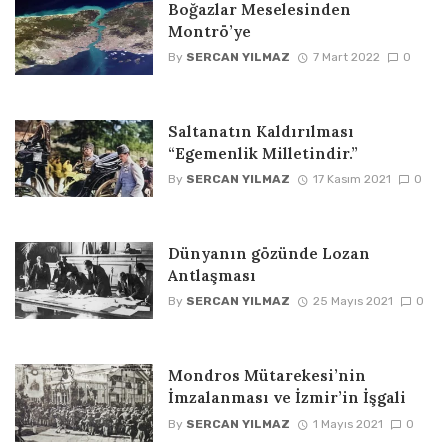
Boğazlar Meselesinden
Montrö’ye
By
SERCAN YILMAZ
7 Mart 2022
0
Saltanatın Kaldırılması
“Egemenlik Milletindir.”
By
SERCAN YILMAZ
17 Kasım 2021
0
Dünyanın gözünde Lozan
Antlaşması
By
SERCAN YILMAZ
25 Mayıs 2021
0
Mondros Mütarekesi’nin
İmzalanması ve İzmir’in İşgali
By
SERCAN YILMAZ
1 Mayıs 2021
0