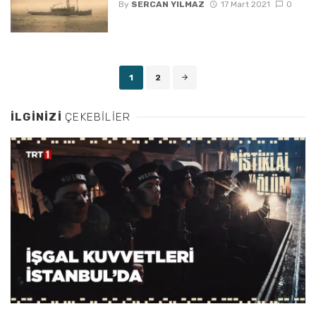
By
SERCAN YILMAZ
17 Mart 2021
0
Posts
1
2
navigation
İLGINIZI
ÇEKEBILIER