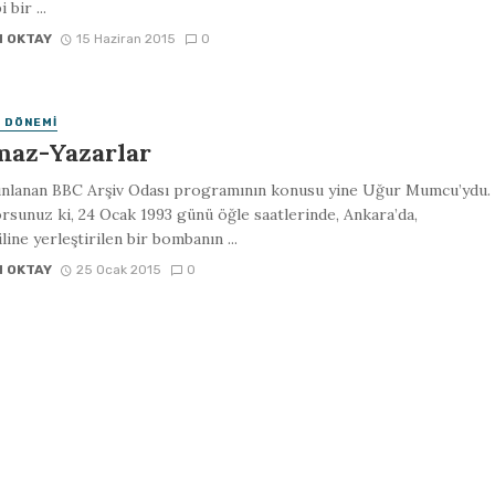
i bir ...
N OKTAY
15 Haziran 2015
0
 DÖNEMI
az-Yazarlar
ınlanan BBC Arşiv Odası programının konusu yine Uğur Mumcu’ydu.
yorsunuz ki, 24 Ocak 1993 günü öğle saatlerinde, Ankara’da,
ine yerleştirilen bir bombanın ...
N OKTAY
25 Ocak 2015
0