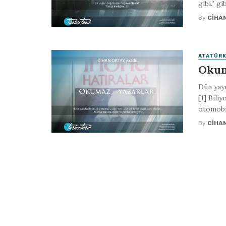
gibi.” gib
By
CIHA
ATATÜRK
Okum
Dün yay
[1] Bili
otomobil
By
CIHA