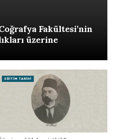
 Coğrafya Fakültesi’nin
ıkları üzerine
EĞITIM TARIHI