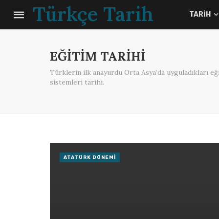
Türkçe Tarih
TARIH
EĞITIM TARIHI
Türklerin ilk anayurdu Orta Asya’da uyguladıkları 
sistemleri tarihi.
ATATÜRK DÖNEMI