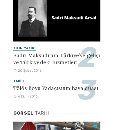
BILIM TARIHI
Sadri Maksudi’nin Türkiye’ye gelişi
ve Türkiye’deki hizmetleri
20 Şubat 2016
TARIH
Tölös Boyu Yadaçısının hava duası
6 Ekim 2016
GÖRSEL
TARIH