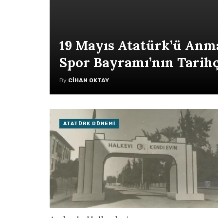
19 Mayıs Atatürk’ü Anma
Spor Bayramı’nın Tarihç
By
CIHAN OKTAY
ATATÜRK DÖNEMI