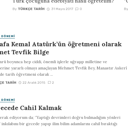
Türk çocuğuna edebiyatı nasıl öğretelim?
“
By
TÜRKÇE TARIH
31 Mayıs 2017
0
B
 DÖNEMI
afa Kemal Atatürk’ün öğretmeni olarak
et Tevfik Bilge
ü boyunca hep ciddi, önemli işlerle uğraşıp milletine ve
erine yararlı olmayı amaçlayan Mehmet Tevfik Bey, Manastır Askerî
nde tarih öğretmeni olarak ...
ÇE TARIH
22 Aralık 2015
2
 DÖNEMI
Gecede Cahil Kalmak
erak ediyorum da; “Yaptığı devrimleri doğru bulmadığım yönleri
 inkılabını bir gecede yapıp ilim bilim adamlarını cahil bıraktığı