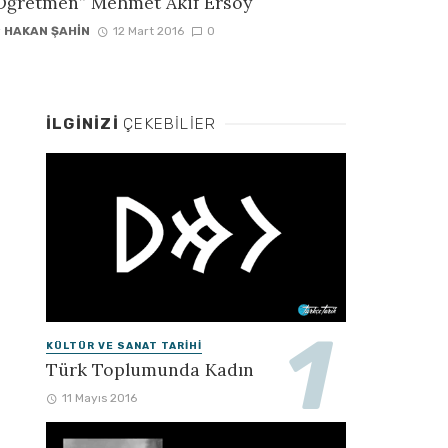
Öğretmen” Mehmet Akif Ersoy
y
HAKAN ŞAHIN
12 Mart 2016
0
İLGINIZI
ÇEKEBILIER
KÜLTÜR VE SANAT TARIHI
Türk Toplumunda Kadın
11 Mayıs 2016