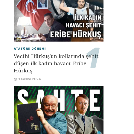
ATATÜRK DÖNEMI
Vecihi Hürkuş’un kollarında şehit
düşen ilk kadın havacı: Eribe
Hürkuş
1 Kasım 2024