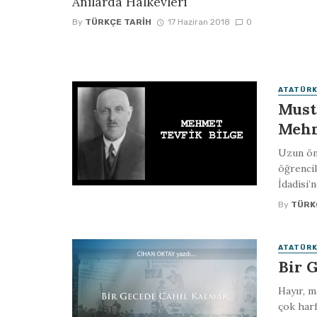
Anılarda Halkevleri
By
TÜRKÇE TARIH
17 Haziran 2018
0
ATATÜRK
Must
Mehm
Uzun ömr
öğrencil
İdadisi’
By
TÜRK
ATATÜRK
Bir 
Hayır, m
çok harf