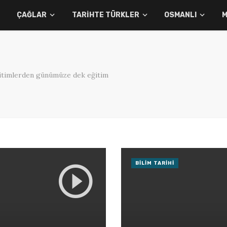
ÇAĞLAR
TARIHTE TÜRKLER
OSMANLI
M
eğitimlerden günümüze dek eğitim
BILIM TARIHI