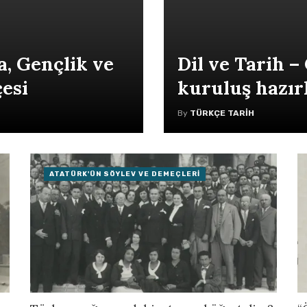
, Gençlik ve
Dil ve Tarih –
esi
kuruluş hazırl
By
TÜRKÇE TARIH
ATATÜRK'ÜN SÖYLEV VE DEMEÇLERI