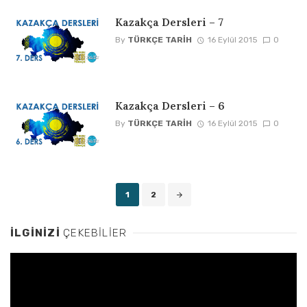
Kazakça Dersleri – 7
By
TÜRKÇE TARIH
16 Eylül 2015
0
Kazakça Dersleri – 6
By
TÜRKÇE TARIH
16 Eylül 2015
0
Posts
1
2
navigation
İLGINIZI
ÇEKEBILIER