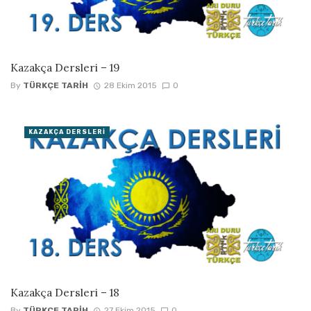
Kazakça Dersleri – 19
By
TÜRKÇE TARIH
28 Ekim 2015
0
KAZAKÇA DERSLERI
Kazakça Dersleri – 18
By
TÜRKÇE TARIH
27 Ekim 2015
0