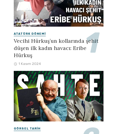
ATATÜRK DÖNEMI
Vecihi Hürkuş’un kollarında şehit
düşen ilk kadın havacı: Eribe
Hürkuş
1 Kasım 2024
GÖRSEL TARIH