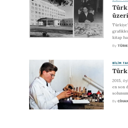
Türk
üzer
Türkiye’
grafikle
kitap ha
By
TÜRK
BILIM TA
Türk
2015, öy
en son d
solunum 
By
CIHA