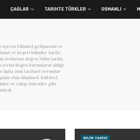
ÇAĞLAR
TARIHTE TÜRKLER
OSMANLI
M
i içeren bilimsel gelişmenin ve
(Sanat ve beşeri bilimler tarihi
lın sonlarına doğru, bilim tarihi,
rin yerini doğru kuramların aldığı
bi daha yeni tarihsel yorumlar
ışında olan düşünsel, kültürel,
mler ve rakip önlemler gibi
imledi.
BILIM TARIHI