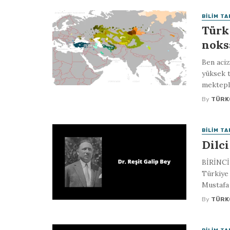
BILIM TA
Türk
noks
Ben aciz
yüksek t
mekteple
By
TÜRK
BILIM TA
Dilci
BİRİNCİ
Türkiye 
Mustafa 
By
TÜRK