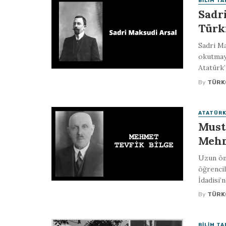
BILIM TA
Sadr
Türk
Sadri Ma
okutmaya
Atatürk’
By
TÜRK
ATATÜRK
Must
Mehm
Uzun ömr
öğrencil
İdadisi’
By
TÜRK
BILIM TA