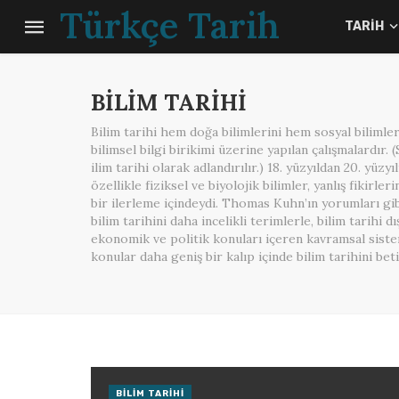
Türkçe Tarih
TARIH
BILIM TARIHI
Bilim tarihi hem doğa bilimlerini hem sosyal bilimler
bilimsel bilgi birikimi üzerine yapılan çalışmalardır. 
ilim tarihi olarak adlandırılır.) 18. yüzyıldan 20. yüzyı
özellikle fiziksel ve biyolojik bilimler, yanlış fikirle
bir ilerleme içindeydi. Thomas Kuhn’ın yorumları gi
bilim tarihini daha incelikli terimlerle, bilim tarihi d
ekonomik ve politik konuları içeren kavramsal siste
konular daha geniş bir kalıp içinde bilim tarihini bet
BILIM TARIHI