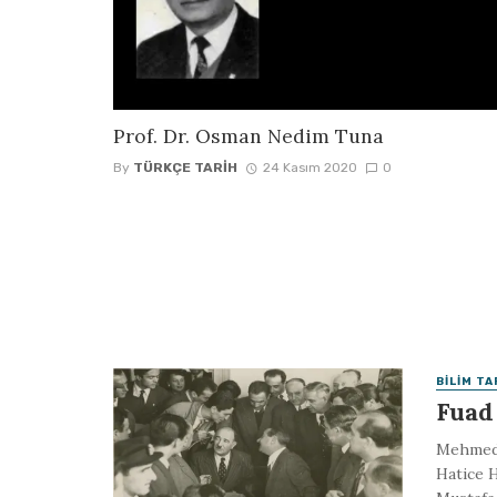
Prof. Dr. Osman Nedim Tuna
By
TÜRKÇE TARIH
24 Kasım 2020
0
BILIM TA
Fuad
Mehmed F
Hatice H