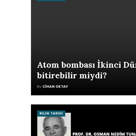
Atom bombası İkinci Dü
bitirebilir miydi?
By
CIHAN OKTAY
BILIM TARIHI