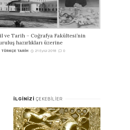
il ve Tarih – Coğrafya Fakültesi’nin
uruluş hazırlıkları üzerine
y
TÜRKÇE TARIH
21 Eylül 2018
0
İLGINIZI
ÇEKEBILIER