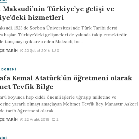
RIHI
i Maksudi’nin Türkiye’ye gelişi ve
iye’deki hizmetleri
ksudi, 1923’de Sorbon Üniversitesi’nde Türk Tarihi dersi
 başlar. Türkiye’deki gelişmeleri de yakında takip etmektedir.
le tanışmayı çok arzu eden Maksudi, bu ...
ÇE TARIH
20 Şubat 2016
0
 DÖNEMI
afa Kemal Atatürk’ün öğretmeni olarak
et Tevfik Bilge
ü boyunca hep ciddi, önemli işlerle uğraşıp milletine ve
erine yararlı olmayı amaçlayan Mehmet Tevfik Bey, Manastır Askerî
nde tarih öğretmeni olarak ...
ÇE TARIH
22 Aralık 2015
2
RIHI