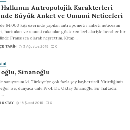
 Halkının Antropolojik Karakterleri
inde Büyük Anket ve Umumi Neticeleri
de 64.000 kişi üzerinde yapılan antropometri anketi neticesini
ri, haritaları ve umumi rakamlar gösteren levhalariyle beraber bir
linde Fransızca olarak neşrettim. Kitap ...
ÇE TARIH
3 Ağustos 2015
0
RIHI
 oğlu, Sinanoğlu
le sanıyorum ki, Türkiye’ye çok fazla şey kaybettirdi. Yitirdiğimiz
eğer ise, dünyaca ünlü Prof. Dr. Oktay Sinanoğlu. Bir haftadır,
...
N OKTAY
18 Şubat 2015
0