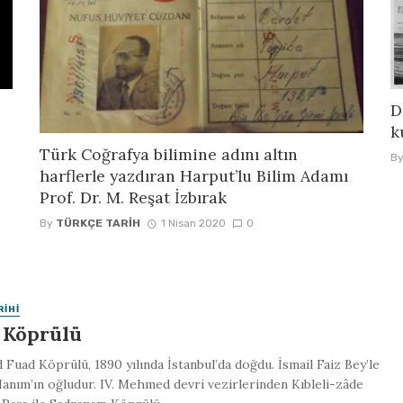
D
k
Türk Coğrafya bilimine adını altın
B
harflerle yazdıran Harput’lu Bilim Adamı
Prof. Dr. M. Reşat İzbırak
By
TÜRKÇE TARIH
1 Nisan 2020
0
RIHI
 Köprülü
uad Köprülü, 1890 yılında İstanbul’da doğdu. İsmail Faiz Bey’le
anım’ın oğludur. IV. Mehmed devri vezirlerinden Kıbleli-zâde