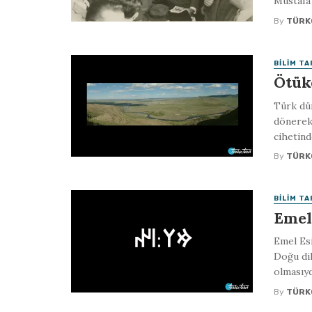
Mustafa 
By
TÜRK
BILIM TA
Ötük
Türk dün
dönerek
cihetind
By
TÜRK
BILIM TA
Emel
Emel Esi
Doğu dil
olmasıydı
By
TÜRK