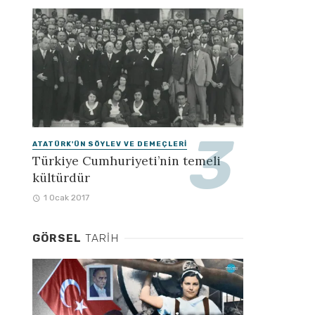
ATATÜRK'ÜN SÖYLEV VE DEMEÇLERI
Türkiye Cumhuriyeti’nin temeli
kültürdür
1 Ocak 2017
GÖRSEL
TARIH