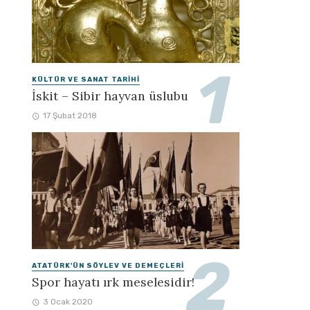
KÜLTÜR VE SANAT TARIHI
İskit – Sibir hayvan üslubu
17 Şubat 2018
ATATÜRK'ÜN SÖYLEV VE DEMEÇLERI
Spor hayatı ırk meselesidir!
3 Ocak 2020