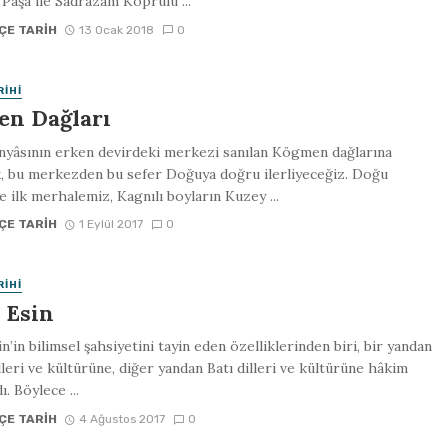
Paşa ile Sadrazam Köprülü ...
ÇE TARIH
13 Ocak 2018
0
RIHI
en Dağları
yâsının erken devirdeki merkezi sanılan Kög­men dağlarına
, bu merkezden bu sefer Doğuya doğru ilerliyeceğiz. Doğu
e ilk merhalemiz, Kagnılı boyların Kuzey ...
ÇE TARIH
1 Eylül 2017
0
RIHI
 Esin
n’in bilimsel şahsiyetini tayin eden özellik­lerinden biri, bir yandan
leri ve kültürüne, diğer yandan Batı dilleri ve kültürüne hâkim
. Böylece ...
ÇE TARIH
4 Ağustos 2017
0