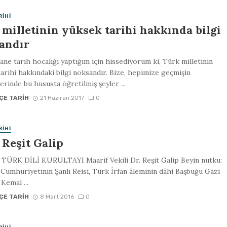
RIHI
 milletinin yüksek tarihi hakkında bilgi
andır
ane tarih hocalığı yaptığım için hissediyorum ki, Türk milletinin
arihi hakkındaki bilgi noksandır. Bize, hepimize geçmişin
rinde bu hususta öğretilmiş şeyler ...
ÇE TARIH
21 Haziran 2017
0
RIHI
 Reşit Galip
 TÜRK DİLİ KURULTAYI Maarif Vekili Dr. Reşit Galip Beyin nutku:
Cumhuriyetinin Şanlı Reisi, Türk İrfan âleminin dâhi Başbuğu Gazi
Kemal ...
ÇE TARIH
8 Mart 2016
0