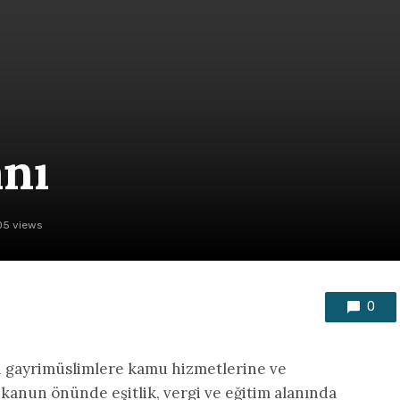
anı
5 views
0
 gayrimüslimlere kamu hizmetlerine ve
 kanun önünde eşitlik, vergi ve eğitim alanında