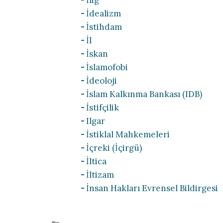
İlig
İdealizm
İstihdam
İl
İskan
İslamofobi
İdeoloji
İslam Kalkınma Bankası (IDB)
İstifçilik
Ilgar
İstiklal Mahkemeleri
İçreki (İçirgü)
İltica
İltizam
İnsan Hakları Evrensel Bildirgesi
Posted