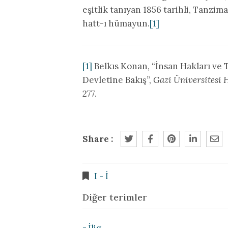
eşitlik tanıyan 1856 tarihli, Tanz
hatt-ı hümayun.
[1]
[1]
Belkıs Konan, “İnsan Hakları ve
Devletine Bakış”,
Gazi Üniversitesi 
277.
Share :
I - İ
Diğer terimler