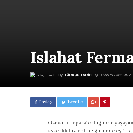
Islahat Ferm
By
TÜRKÇE TARIH
8 Kasım 2022
30
Paylaş
Tweetle
Osmanlı İmparatorluğunda yaşayan
askerlik hizmetine girmede eşitlik,