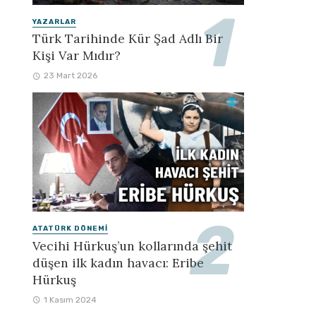
YAZARLAR
Türk Tarihinde Kür Şad Adlı Bir
Kişi Var Mıdır?
23 Mart 2026
ATATÜRK DÖNEMI
Vecihi Hürkuş’un kollarında şehit
düşen ilk kadın havacı: Eribe
Hürkuş
1 Kasım 2024