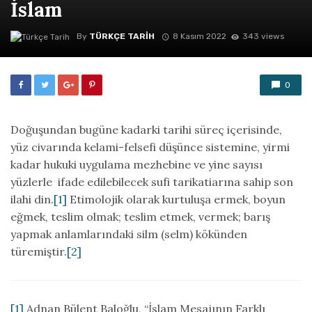
İslam
By
TÜRKÇE TARIH
8 Kasım 2022
343 views
0
Doğuşundan bugüne kadarki tarihi süreç içerisinde,
yüz civarında kelami-felsefi düşünce sistemine, yirmi
kadar hukuki uygulama mezhebine ve yine sayısı
yüzlerle ifade edilebilecek sufi tarikatiarına sahip son
ilahi din.
[1]
Etimolojik olarak kurtuluşa ermek, boyun
eğmek, teslim olmak; teslim etmek, vermek; barış
yapmak anlamlarındaki silm (selm) kökünden
türemiştir.
[2]
[1]
Adnan Bülent Baloğlu, “İslam Mesajının Farklı