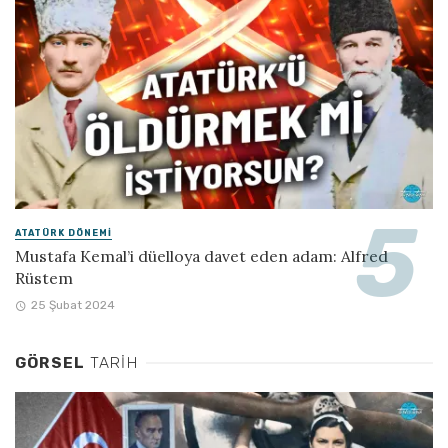
ATATÜRK DÖNEMI
Mustafa Kemal’i düelloya davet eden adam: Alfred
Rüstem
25 Şubat 2024
GÖRSEL
TARIH