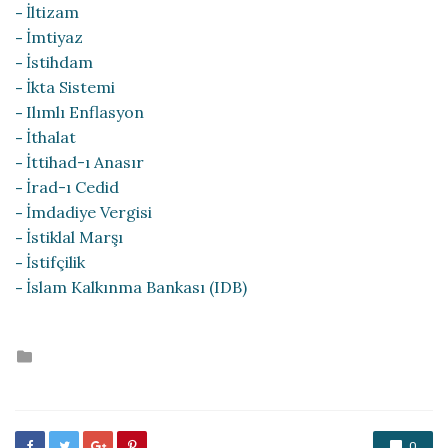
İltizam
İmtiyaz
İstihdam
İkta Sistemi
Ilımlı Enflasyon
İthalat
İttihad-ı Anasır
İrad-ı Cedid
İmdadiye Vergisi
İstiklal Marşı
İstifçilik
İslam Kalkınma Bankası (IDB)
Posted
in
0