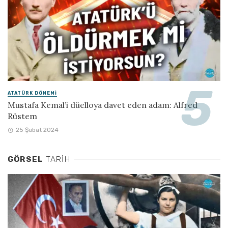
ATATÜRK DÖNEMI
Mustafa Kemal’i düelloya davet eden adam: Alfred
Rüstem
25 Şubat 2024
GÖRSEL
TARIH