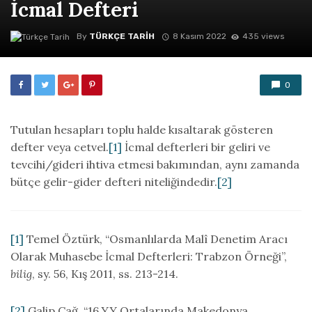
İcmal Defteri
By
TÜRKÇE TARIH
8 Kasım 2022
435 views
0
Tutulan hesapları toplu halde kısaltarak gösteren
defter veya cetvel.
[1]
İcmal defterleri bir geliri ve
tevcihi/gideri ihtiva etmesi bakımından, aynı zamanda
bütçe gelir-gider defteri niteliğindedir.
[2]
[1]
Temel Öztürk, “Osmanlılarda Malî Denetim Aracı
Olarak Muhasebe İcmal Defterleri: Trabzon Örneği”,
bilig
, sy. 56, Kış 2011, ss. 213-214.
[2]
Galip Çağ, “16.YY Ortalarında Makedonya