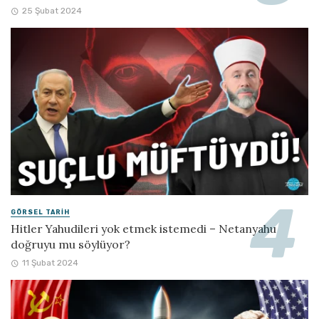
25 Şubat 2024
GÖRSEL TARIH
Hitler Yahudileri yok etmek istemedi – Netanyahu
doğruyu mu söylüyor?
11 Şubat 2024