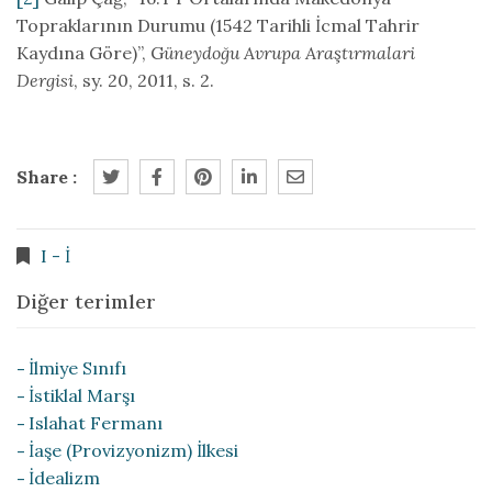
Topraklarının Durumu (1542 Tarihli İcmal Tahrir
Kaydına Göre)”, G
üneydoğu Avrupa Araştırmalari
Dergisi
, sy. 20, 2011, s. 2.
Share :
I - İ
Diğer terimler
İlmiye Sınıfı
İstiklal Marşı
Islahat Fermanı
İaşe (Provizyonizm) İlkesi
İdealizm