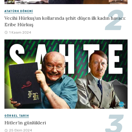
ATATÜRK DÖNEMI
Vecihi Hürkuş’un kollarında şehit düşen ilk kadın havacı:
Eribe Hürkuş
1 Kasım 2024
GÖRSEL TARIH
Hitler’in günlükleri
25 Ekim 2024