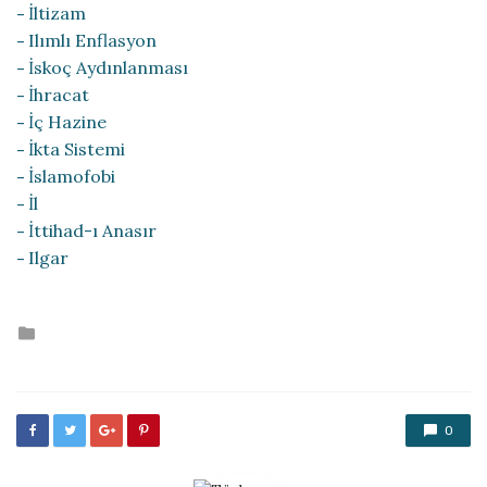
İltizam
Ilımlı Enflasyon
İskoç Aydınlanması
İhracat
İç Hazine
İkta Sistemi
İslamofobi
İl
İttihad-ı Anasır
Ilgar
Posted
in
0