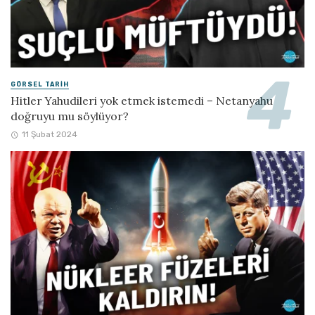
GÖRSEL TARIH
Hitler Yahudileri yok etmek istemedi – Netanyahu
doğruyu mu söylüyor?
11 Şubat 2024