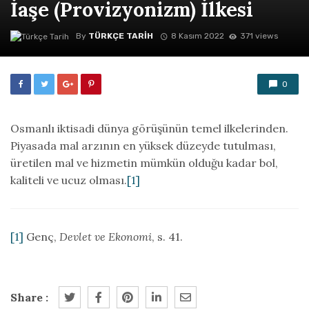
İaşe (Provizyonizm) İlkesi
By
TÜRKÇE TARIH
8 Kasım 2022
371 views
0
Osmanlı iktisadi dünya görüşünün temel ilkelerinden.
Piyasada mal arzının en yüksek düzeyde tutulması,
üretilen mal ve hizmetin mümkün olduğu kadar bol,
kaliteli ve ucuz olması.
[1]
[1]
Genç,
Devlet ve Ekonomi
, s. 41.
Share :