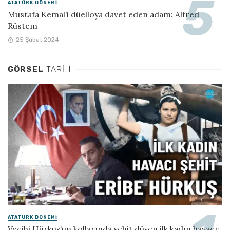
ATATÜRK DÖNEMI
Mustafa Kemal’i düelloya davet eden adam: Alfred
Rüstem
25 Şubat 2024
GÖRSEL
TARIH
ATATÜRK DÖNEMI
Vecihi Hürkuş’un kollarında şehit düşen ilk kadın havacı: