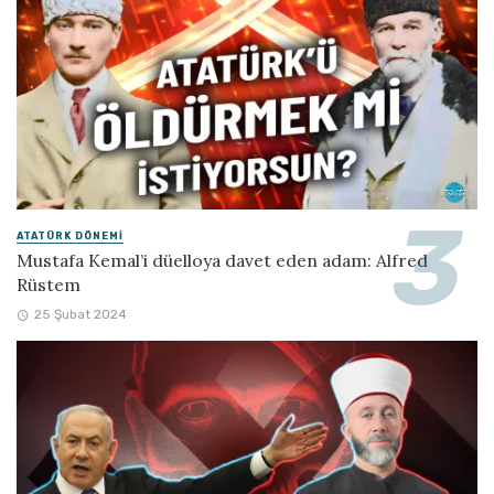
ATATÜRK DÖNEMI
Mustafa Kemal’i düelloya davet eden adam: Alfred
Rüstem
25 Şubat 2024