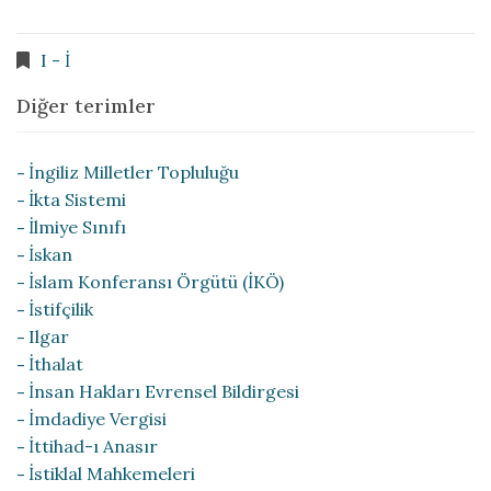
I - İ
Diğer terimler
İngiliz Milletler Topluluğu
İkta Sistemi
İlmiye Sınıfı
İskan
İslam Konferansı Örgütü (İKÖ)
İstifçilik
Ilgar
İthalat
İnsan Hakları Evrensel Bildirgesi
İmdadiye Vergisi
İttihad-ı Anasır
İstiklal Mahkemeleri