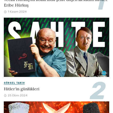
Eribe Hürkuş
1 Kasım 2024
GÖRSEL TARIH
Hitler’in günlükleri
25 Ekim 2024