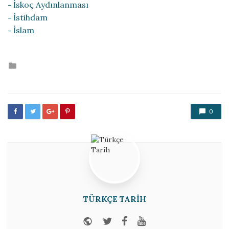
İskoç Aydınlanması
İstihdam
İslam
Posted
in
0
TÜRKÇE TARIH
Website
Twitter
Facebook
Youtube