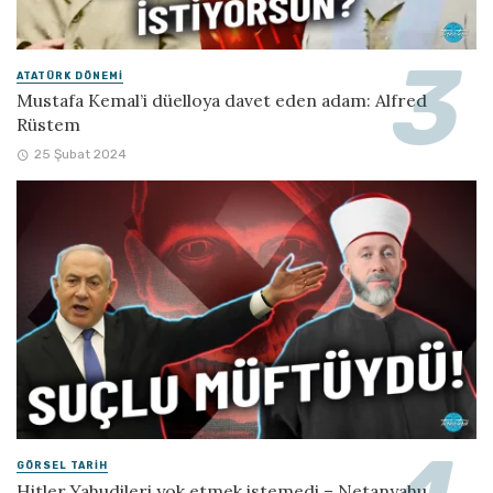
ATATÜRK DÖNEMI
Mustafa Kemal’i düelloya davet eden adam: Alfred
Rüstem
25 Şubat 2024
GÖRSEL TARIH
Hitler Yahudileri yok etmek istemedi – Netanyahu