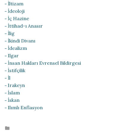
İltizam
İdeoloji
İç Hazine
İttihad-ı Anasır
İlig
İkindi Divanı
İdealizm
Ilgar
İnsan Hakları Evrensel Bildirgesi
İstifçilik
İl
Irakeyn
İslam
İskan
Ilımlı Enflasyon
Posted
in