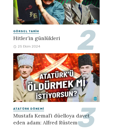
GÖRSEL TARIH
Hitler’in günlükleri
25 Ekim 2024
ATATÜRK DÖNEMI
Mustafa Kemal’i düelloya davet
eden adam: Alfred Rüstem