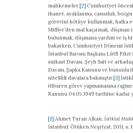
mahkemeler.
[2]
Cumhuriyet öncesi İ
ihanet, ayaklanma, casusluk, bozg
görevini kötüye kullanmak, halka ezi
Millîye’den mal kaçırmak, düşman 
bulunmak, düşmana yardım ve iş bir
bakarken, Cumhuriyet Dönemi İstikl
İstanbul Barosu Başkanı Lütfi Fikr
suikast Davası, Şeyh Sait ve arkada
Davası, Şapka Kanunu ve bununla ilg
nitelikli davalara bakmıştır.
[3]
İstik
itibaren görev yapmamasına rağmen,
Kanunu 04.05.1949 tarihine kadar y
[1]
Ahmet Turan Alkan,
İstiklal Mah
İstanbul: Ötüken Neşriyat, 2011, s. 1