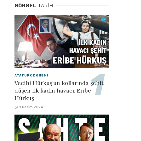
GÖRSEL
TARIH
ATATÜRK DÖNEMI
Vecihi Hürkuş’un kollarında şehit
düşen ilk kadın havacı: Eribe
Hürkuş
1 Kasım 2024