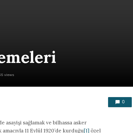
kemeleri
5 views
0
asayişi sağlamak ve bilhassa asker
ak amacıyla 11 Eylül 1920’de kurduğu
[1]
özel