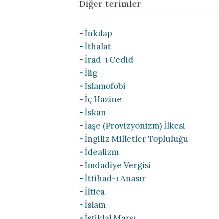
Diğer terimler
İnkılap
İthalat
İrad-ı Cedid
İlig
İslamofobi
İç Hazine
İskan
İaşe (Provizyonizm) İlkesi
İngiliz Milletler Topluluğu
İdealizm
İmdadiye Vergisi
İttihad-ı Anasır
İltica
İslam
İstiklal Marşı