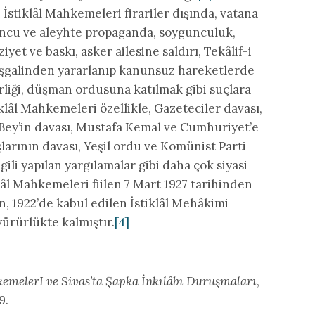
stiklâl Mahkemeleri firariler dışında, vatana
uncu ve aleyhte propaganda, soygunculuk,
yet ve baskı, asker ailesine saldırı, Tekâlif-i
işgalinden yararlanıp kanunsuz hareketlerde
liği, düşman ordusuna katılmak gibi suçlara
âl Mahkemeleri özellikle, Gazeteciler davası,
i Bey’in davası, Mustafa Kemal ve Cumhuriyet’e
şlarının davası, Yeşil ordu ve Komünist Parti
ili yapılan yargılamalar gibi daha çok siyasi
lâl Mahkemeleri fiilen 7 Mart 1927 tarihinden
 1922’de kabul edilen İstiklâl Mehâkimi
ürürlükte kalmıştır.
[4]
kemelerI ve Sivas’ta Şapka İnkılâbı Duruşmaları
,
9.