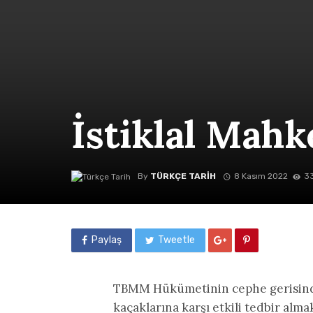
İstiklal Mah
By
TÜRKÇE TARIH
8 Kasım 2022
33
Paylaş
Tweetle
TBMM Hükümetinin cephe gerisinde 
kaçaklarına karşı etkili tedbir alm