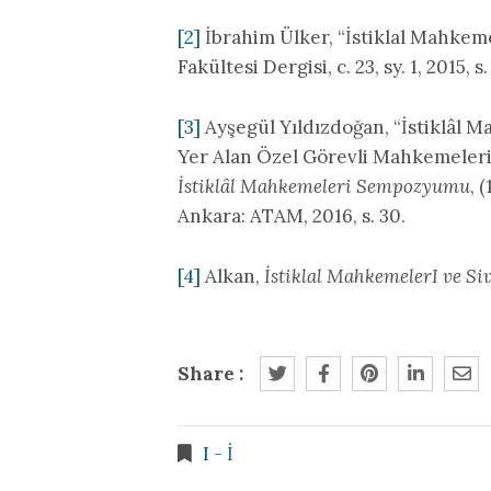
[2]
İbrahim Ülker, “İstiklal Mahkem
Fakültesi Dergisi, c. 23, sy. 1, 2015, s. 
[3]
Ayşegül Yıldızdoğan, “İstiklâl
Yer Alan Özel Görevli Mahkemelerin 
İstiklâl Mahkemeleri Sempozyumu
, 
Ankara: ATAM, 2016, s. 30.
[4]
Alkan,
İstiklal MahkemelerI ve Si
Share :
I - İ