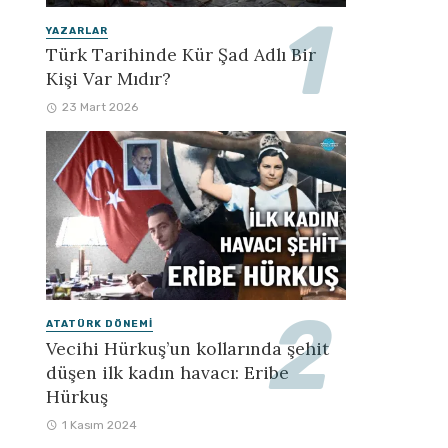
YAZARLAR
Türk Tarihinde Kür Şad Adlı Bir
Kişi Var Mıdır?
23 Mart 2026
ATATÜRK DÖNEMI
Vecihi Hürkuş’un kollarında şehit
düşen ilk kadın havacı: Eribe
Hürkuş
1 Kasım 2024