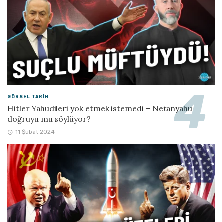
GÖRSEL TARIH
Hitler Yahudileri yok etmek istemedi – Netanyahu
doğruyu mu söylüyor?
11 Şubat 2024