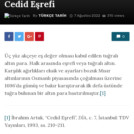
Cedid Eşrefi
By
TÜRKÇE TARIH
7 Ağustos 2022
315 views
0
Üç yüz akçeye eş değer olması kabul edilen tuğralı
altın para. Halk arasında eşrefi veya tuğralı altın.
Karşılık ağırlıkları eksik ve ayarları bozuk Mısır
altınlarının Osmanlı piyasasında çoğalması üzerine
1696’da gümüş ve bakır karıştırarak ilk defa üstünde
tuğra bulunan bir altın para bastırılmıştır.
[1]
[1]
İbrahim Artuk, “Cedid Eşrefî”,
DİA
, c. 7, İstanbul: TDV
Yayınları, 1993, ss. 210-211.