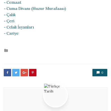
Cemaat
Cuma Divanı (Huzur Murafaası)
Çalık
Çeri
Celali İsyanları
Cariye
Posted
in
0