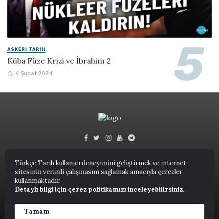
ASKERI TARIH
Küba Füze Krizi ve İbrahim 2
4 Şubat 2024
Türkçe Tarih kullanıcı deneyimini geliştirmek ve internet
sitesinin verimli çalışmasını sağlamak amacıyla çerezler
Türkçe Tarih © 2023.
kullanmaktadır.
Detaylı bilgi için çerez politikamızı inceleyebilirsiniz.
ANASAYFA
NUTUK
KITAPLAR
TARIH TERIMLERI SÖZLÜĞÜ
YAZARLAR
Tamam