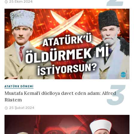
25 Ekim 2024
ATATÜRK DÖNEMI
Mustafa Kemal’i düelloya davet eden adam: Alfred
Rüstem
25 Şubat 2024