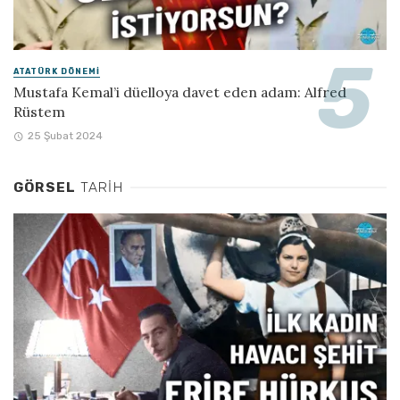
ATATÜRK DÖNEMI
Mustafa Kemal’i düelloya davet eden adam: Alfred
Rüstem
25 Şubat 2024
GÖRSEL
TARIH