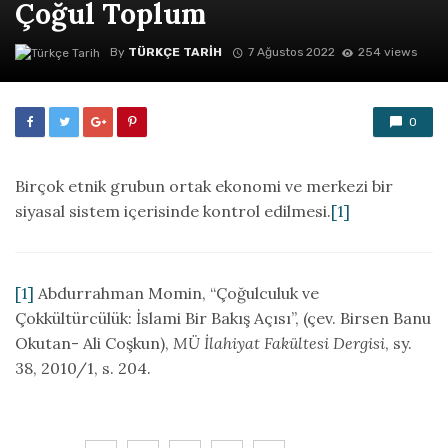
Çoğul Toplum
By
TÜRKÇE TARIH
7 Ağustos 2022
254 views
0
Birçok etnik grubun ortak ekonomi ve merkezi bir
siyasal sistem içerisinde kontrol edilmesi.
[1]
[1]
Abdurrahman Momin, “Çoğulculuk ve
Çokkültürcülük: İslami Bir Bakış Açısı”, (çev. Birsen Banu
Okutan- Ali Coşkun),
MÜ İlahiyat Fakültesi Dergisi
, sy.
38, 2010/1, s. 204.