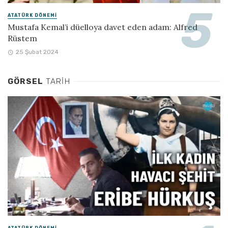
ATATÜRK DÖNEMI
Mustafa Kemal’i düelloya davet eden adam: Alfred
Rüstem
25 Şubat 2024
GÖRSEL
TARIH
ATATÜRK DÖNEMI