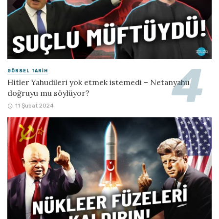
GÖRSEL TARIH
Hitler Yahudileri yok etmek istemedi – Netanyahu
doğruyu mu söylüyor?
11 Şubat 2024