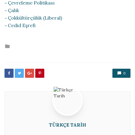
Çevreleme Politikası
Çalık
Çokkültürçülük (Liberal)
Cedid Eşrefi
Posted
in
0
TÜRKÇE TARIH