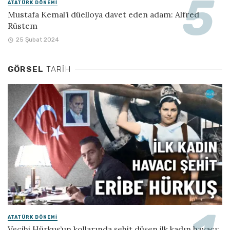
ATATÜRK DÖNEMI
Mustafa Kemal’i düelloya davet eden adam: Alfred
Rüstem
25 Şubat 2024
GÖRSEL
TARIH
ATATÜRK DÖNEMI
Vecihi Hürkuş’un kollarında şehit düşen ilk kadın havacı: