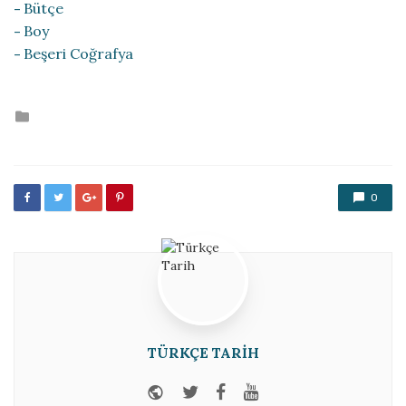
Bütçe
Boy
Beşeri Coğrafya
Posted
in
0
TÜRKÇE TARIH
Website
Twitter
Facebook
Youtube