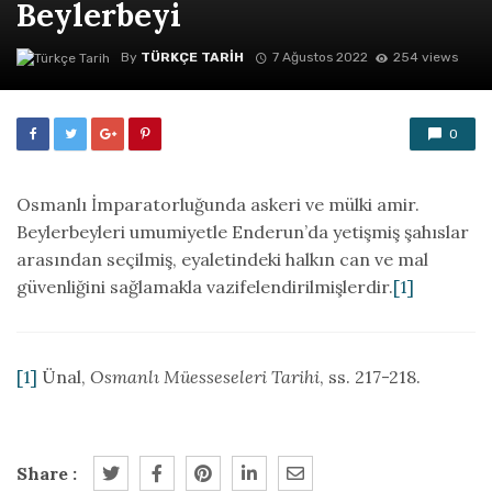
Beylerbeyi
By
TÜRKÇE TARIH
7 Ağustos 2022
254 views
0
Osmanlı İmparatorluğunda askeri ve mülki amir.
Beylerbeyleri umumiyetle Enderun’da yetişmiş şahıslar
arasından seçilmiş, eyaletindeki halkın can ve mal
güvenliğini sağlamakla vazifelendirilmişlerdir.
[1]
[1]
Ünal,
Osmanlı Müesseseleri Tarihi
, ss. 217-218.
Share :