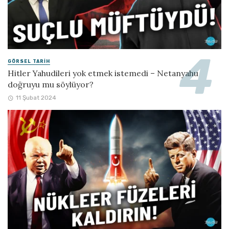
GÖRSEL TARIH
Hitler Yahudileri yok etmek istemedi – Netanyahu
doğruyu mu söylüyor?
11 Şubat 2024