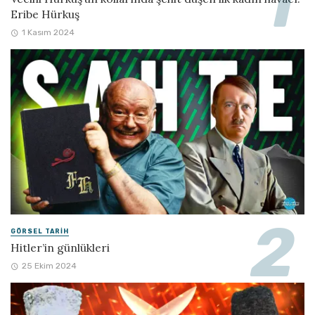
Eribe Hürkuş
1 Kasım 2024
GÖRSEL TARIH
Hitler’in günlükleri
25 Ekim 2024