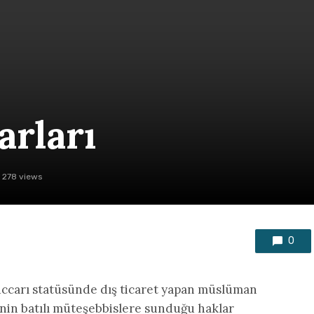
arları
278 views
0
ccarı statüsünde dış ticaret yapan müslüman
nin batılı müteşebbislere sunduğu haklar