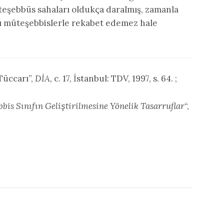
teşebbüs sahaları oldukça daralmış, zamanla
ı müteşebbislerle rekabet edemez hale
Tüccarı”,
DİA
, c. 17, İstanbul: TDV, 1997, s. 64. ;
bis Sınıfın Geliştirilmesine Yönelik Tasarruflar
“,