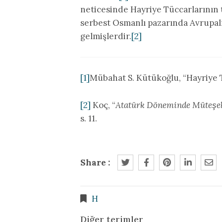
neticesinde Hayriye Tüccarlarının 
serbest Osmanlı pazarında Avrupal
gelmişlerdir.
[2]
[1]
Mübahat S. Kütükoğlu, “Hayriye 
[2]
Koç, “
Atatürk Döneminde Müteşeb
s. 11.
Share :
H
Diğer terimler