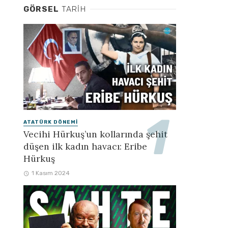
GÖRSEL
TARIH
ATATÜRK DÖNEMI
Vecihi Hürkuş’un kollarında şehit
düşen ilk kadın havacı: Eribe
Hürkuş
1 Kasım 2024