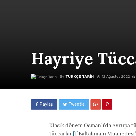
Hayriye Tücc
By
TÜRKÇE TARIH
12 Ağustos 2022
Paylaş
Tweetle
Klasik dönem Osmanlı’da Avrupa tü
tüccarlar.
[1]
Baltalimanı Muahedesi’