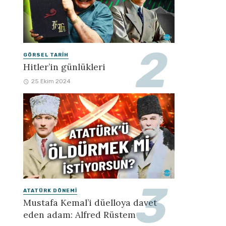
GÖRSEL TARIH
Hitler’in günlükleri
25 Ekim 2024
ATATÜRK DÖNEMI
Mustafa Kemal’i düelloya davet
eden adam: Alfred Rüstem