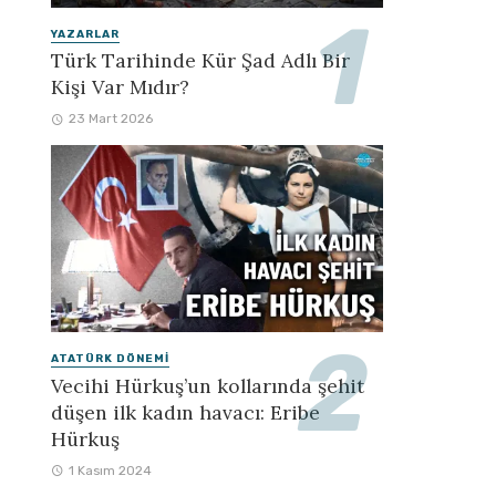
YAZARLAR
Türk Tarihinde Kür Şad Adlı Bir
Kişi Var Mıdır?
23 Mart 2026
ATATÜRK DÖNEMI
Vecihi Hürkuş’un kollarında şehit
düşen ilk kadın havacı: Eribe
Hürkuş
1 Kasım 2024