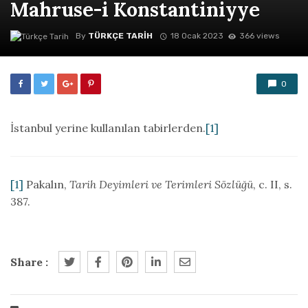
Mahruse-i Konstantiniyye
By
TÜRKÇE TARIH
18 Ocak 2023
366 views
0
İstanbul yerine kullanılan tabirlerden.
[1]
[1]
Pakalın,
Tarih Deyimleri ve Terimleri Sözlüğü
, c. II, s.
387.
Share :