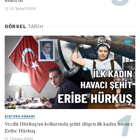
Rüstem
25 Şubat 2024
GÖRSEL
TARIH
ATATÜRK DÖNEMI
Vecihi Hürkuş’un kollarında şehit düşen ilk kadın havacı:
Eribe Hürkuş
1 Kasım 2024