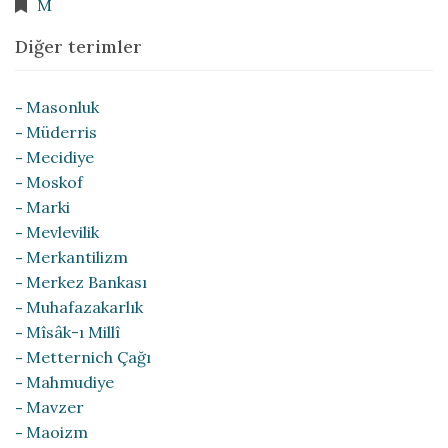
M
Diğer terimler
Masonluk
Müderris
Mecidiye
Moskof
Marki
Mevlevilik
Merkantilizm
Merkez Bankası
Muhafazakarlık
Mîsâk-ı Millî
Metternich Çağı
Mahmudiye
Mavzer
Maoizm