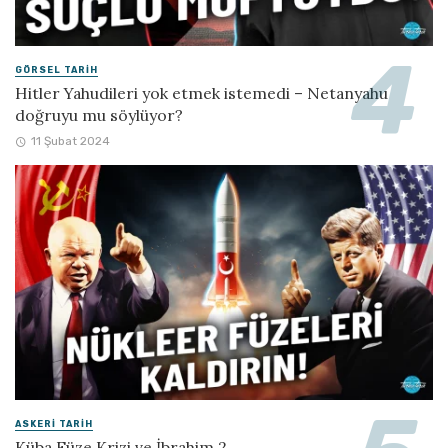
GÖRSEL TARIH
Hitler Yahudileri yok etmek istemedi – Netanyahu
doğruyu mu söylüyor?
11 Şubat 2024
ASKERI TARIH
Küba Füze Krizi ve İbrahim 2