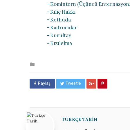
Komintern (Üçüncü Enternasyona
Kılıç Hakkı
Kethüda
Kadrocular
Kurultay
Kızılelma
Posted
in
Paylaş
Tweetle
TÜRKÇE TARIH