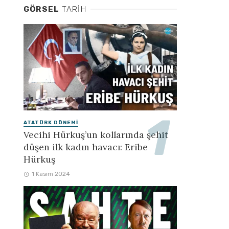
GÖRSEL
TARIH
ATATÜRK DÖNEMI
Vecihi Hürkuş’un kollarında şehit
düşen ilk kadın havacı: Eribe
Hürkuş
1 Kasım 2024