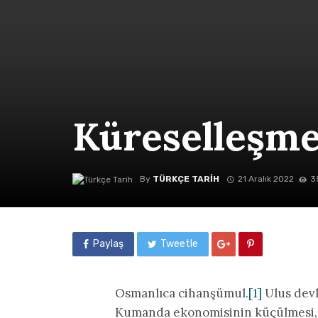
Küreselleşm
By
TÜRKÇE TARIH
21 Aralık 2022
3
Paylaş
Tweetle
Osmanlıca cihanşümul.
[1]
Ulus devl
Kumanda ekonomisinin küçülmesi, 