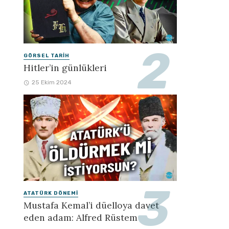
GÖRSEL TARIH
Hitler’in günlükleri
25 Ekim 2024
ATATÜRK DÖNEMI
Mustafa Kemal’i düelloya davet
eden adam: Alfred Rüstem