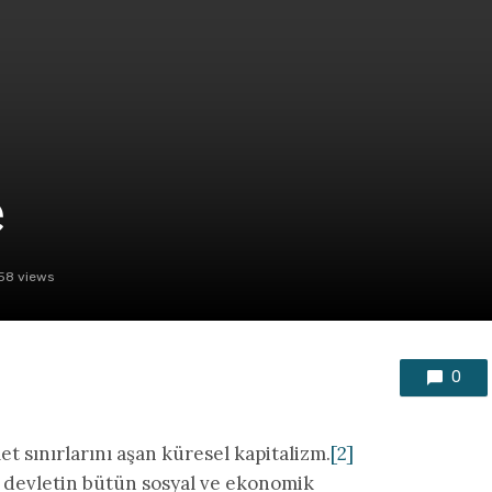
e
58 views
0
et sınırlarını aşan küresel kapitalizm.
[2]
devletin bütün sosyal ve ekonomik