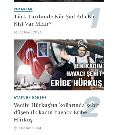
YAZARLAR
Türk Tarihinde Kür Şad Adlı Bir
Kişi Var Mıdır?
23 Mart 2026
ATATÜRK DÖNEMI
Vecihi Hürkuş’un kollarında şehit
düşen ilk kadın havacı: Eribe
Hürkuş
1 Kasım 2024