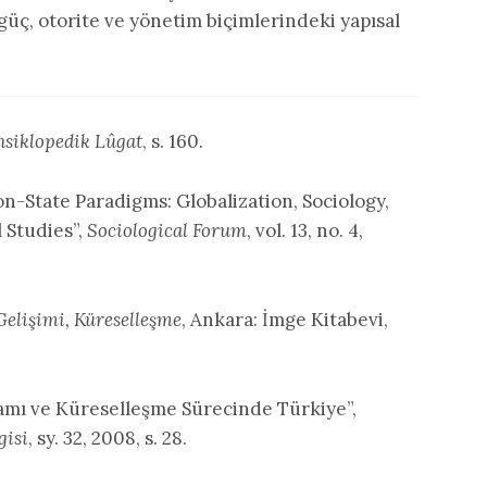
 güç, otorite ve yönetim biçimlerindeki yapısal
siklopedik Lûgat
, s. 160.
n-State Paradigms: Globalization, Sociology,
 Studies”,
Sociological Forum
, vol. 13, no. 4,
Gelişimi, Küreselleşme
, Ankara: İmge Kitabevi,
amı ve Küreselleşme Sürecinde Türkiye”,
gisi
, sy. 32, 2008, s. 28.