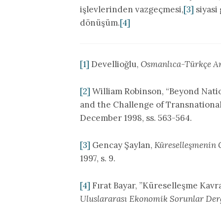
işlevlerinden vazgeçmesi,
[3]
siyasi
dönüşüm.
[4]
[1]
Devellioğlu,
Osmanlıca-Türkçe An
[2]
William Robinson, “Beyond Natio
and the Challenge of Transnational
December 1998, ss. 563-564.
[3]
Gencay Şaylan,
Küreselleşmenin 
1997, s. 9.
[4]
Fırat Bayar, ”Küreselleşme Kavr
Uluslararası Ekonomik Sorunlar Der