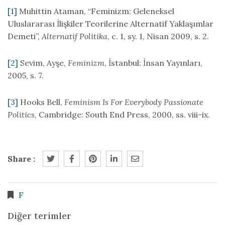
[1]
Muhittin Ataman, “Feminizm: Geleneksel
Uluslararası İlişkiler Teorilerine Alternatif Yaklaşımlar
Demeti”,
Alternatif Politika
, c. 1, sy. 1, Nisan 2009, s. 2.
[2]
Sevim, Ayşe,
Feminizm
, İstanbul: İnsan Yayınları,
2005, s. 7.
[3]
Hooks Bell,
Feminism Is For Everybody Passionate
Politics
, Cambridge: South End Press, 2000, ss. viii-ix.
Share :
F
Diğer terimler