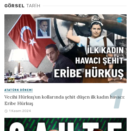
GÖRSEL
TARIH
ATATÜRK DÖNEMI
Vecihi Hürkuş’un kollarında şehit düşen ilk kadın havacı:
Eribe Hürkuş
1 Kasım 2024