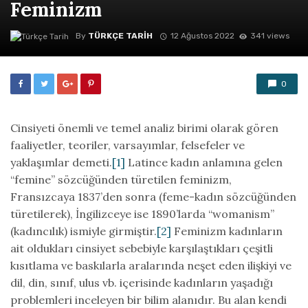
Feminizm
By
TÜRKÇE TARIH
12 Ağustos 2022
341 views
0
Cinsiyeti önemli ve temel analiz birimi olarak gören
faaliyetler, teoriler, varsayımlar, felsefeler ve
yaklaşımlar demeti.
[1]
Latince kadın anlamına gelen
“femine” sözcüğünden türetilen feminizm,
Fransızcaya 1837’den sonra (feme-kadın sözcüğünden
türetilerek), İngilizceye ise 1890’larda “womanism”
(kadıncılık) ismiyle girmiştir.
[2]
Feminizm kadınların
ait oldukları cinsiyet sebebiyle karşılaştıkları çeşitli
kısıtlama ve baskılarla aralarında neşet eden ilişkiyi ve
dil, din, sınıf, ulus vb. içerisinde kadınların yaşadığı
problemleri inceleyen bir bilim alanıdır. Bu alan kendi