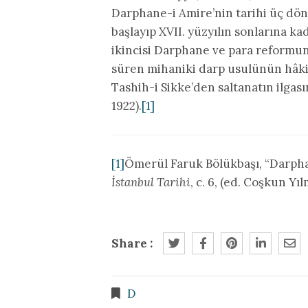
Darphane-i Amire’nin tarihi üç döne
başlayıp XVII. yüzyılın sonlarına 
ikincisi Darphane ve para reformun
süren mihaniki darp usulünün hâk
Tashih-i Sikke’den saltanatın ilg
1922).
[1]
[1]
Ömerül Faruk Bölükbaşı, “Darph
İstanbul Tarihi
, c. 6, (ed. Coşkun Yıl
Share :
D