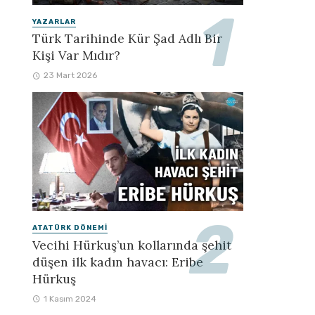
YAZARLAR
Türk Tarihinde Kür Şad Adlı Bir
Kişi Var Mıdır?
23 Mart 2026
ATATÜRK DÖNEMI
Vecihi Hürkuş’un kollarında şehit
düşen ilk kadın havacı: Eribe
Hürkuş
1 Kasım 2024