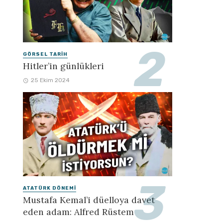
GÖRSEL TARIH
Hitler’in günlükleri
25 Ekim 2024
ATATÜRK DÖNEMI
Mustafa Kemal’i düelloya davet
eden adam: Alfred Rüstem