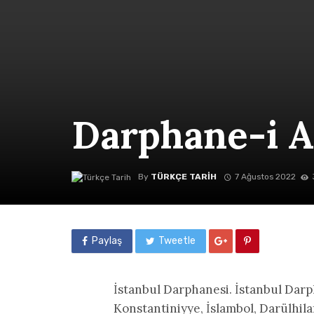
Darphane-i 
By
TÜRKÇE TARIH
7 Ağustos 2022
Paylaş
Tweetle
İstanbul Darphanesi. İstanbul Darp
Konstantiniyye, İslambol, Darülhilaf