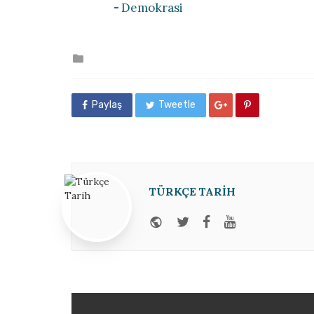
Demokrasi
Posted
in
Paylaş
Tweetle
TÜRKÇE TARIH
Website
Twitter
Facebook
Youtube