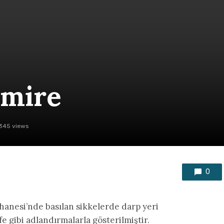
Amire
345 views
0
hanesi’nde basılan sikkelerde darp yeri
e gibi adlandırmalarla gösterilmiştir.