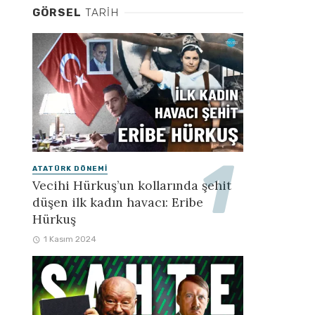
GÖRSEL
TARIH
ATATÜRK DÖNEMI
Vecihi Hürkuş’un kollarında şehit
düşen ilk kadın havacı: Eribe
Hürkuş
1 Kasım 2024