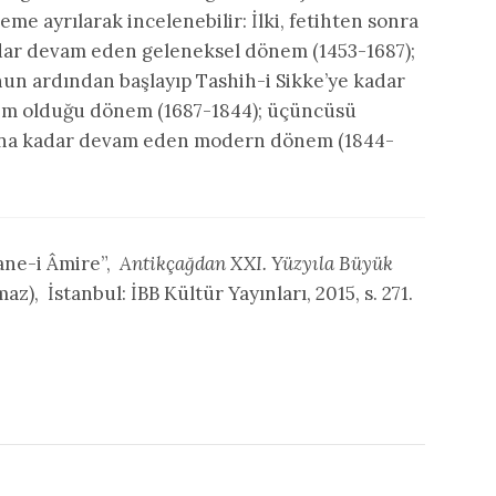
me ayrılarak incelenebilir: İlki, fetihten sonra
kadar devam eden geleneksel dönem (1453-1687);
un ardından başlayıp Tashih-i Sikke’ye kadar
im olduğu dönem (1687-1844); üçüncüsü
asına kadar devam eden modern dönem (1844-
ane-i Âmire”,
Antikçağdan XXI. Yüzyıla Büyük
maz), İstanbul: İBB Kültür Yayınları, 2015, s. 271.