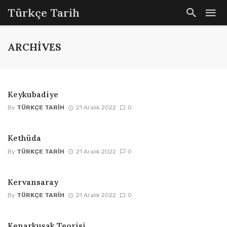
Türkçe Tarih
ARCHIVES
Keykubadiye
By
TÜRKÇE TARIH
21 Aralık 2022
0
Kethüda
By
TÜRKÇE TARIH
21 Aralık 2022
0
Kervansaray
By
TÜRKÇE TARIH
21 Aralık 2022
0
Kenarkuşak Teorisi