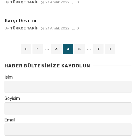
By
TÜRKÇE TARIH
21 Aralık 2022
0
Karşı Devrim
By
TÜRKÇE TARIH
21 Aralık 2022
0
Posts
1
...
3
4
5
...
7
navigation
HABER BÜLTENIMIZE KAYDOLUN
İsim
Soyisim
Email