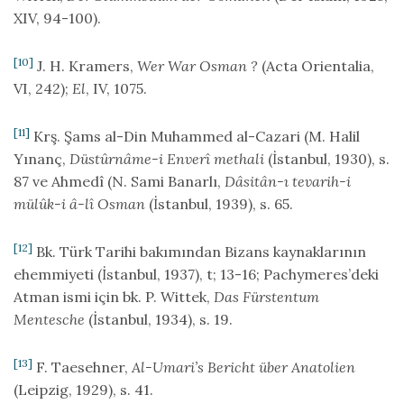
XIV, 94-100).
[10]
J. H. Kramers,
Wer War Osman ?
(Acta Orientalia,
VI, 242);
El
, IV, 1075.
[11]
Krş. Şams al-Din Muhammed al-Cazari (M. Halil
Yınanç,
Düstûrnâme-i Enverî methali
(İstanbul, 1930), s.
87 ve Ahmedî (N. Sami Banarlı,
Dâsitân-ı tevarih-i
mülûk-i â-lî Osman
(İstanbul, 1939), s. 65.
[12]
Bk. Türk Tarihi bakımından Bizans kaynaklarının
ehemmiyeti (İstanbul, 1937), t; 13-16; Pachymeres’deki
Atman ismi için bk. P. Wittek,
Das Fürstentum
Mentesche
(İstanbul, 1934), s. 19.
[13]
F. Taesehner,
Al-Umari’s Bericht über Anatolien
(Leipzig, 1929), s. 41.