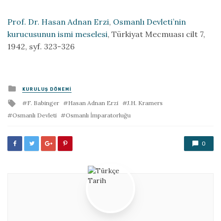
Prof. Dr. Hasan Adnan Erzi
,
Osmanlı Devleti’nin
kurucusunun ismi meselesi
, Türkiyat Mecmuası cilt 7,
1942, syf. 323-326
Posted
KURULUŞ DÖNEMI
in
Tagged
F. Babinger
Hasan Adnan Erzi
J.H. Kramers
with
Osmanlı Devleti
Osmanlı İmparatorluğu
0