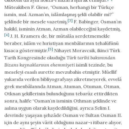
Gibbons da aynı nokta-i nazara iştirâk etmiştir.
Müteakiben F. Giese, “Osman, herhangi bir Türkçe
ismin, msl. Azman’ın, islâmlaşmış şekli olabilir mi?”
[3]
şeklinde bir mesele vazetmiş,
F. Babinger, Osman’ın
hakikî, isminin Atman, Azman olabileceğini kaydetmiş,
[4]
J. H. Kramers de, bir mütalâa serdetmemekle
beraber, islâm ve hıristiyan menbâlarının tehalüfünü
[5]
kısaca göstermiştir.
Nihayet Moravcsik, ikinci Türk
Tarih Kongresinde okuduğu
Türk tarihi bakımından
Bizans kaynaklarının ehemmiyeti
isimli tezinde, bu
meseleyi esaslı surette mevzubahis etmiştir. Müellif
yukarıda verilen bibliyografyayı zikretmeyerek, evvelâ
grek menbâlannda Atman, Atuman, Otuman, Otman,
Otknan şekillerinin bulunduğunu tebarüz ettirdikten
sonra, halife “Osman’ın isminin Othman şeklinde ve
aslına uygun olarak kaydedildiğini, ayrıca Selim I.
devrinde yaşayan şehzâde Osman ve Sultan Osman II.
için de aynı şeyin vârit olduğunu nazar-ı itibare alıyor,