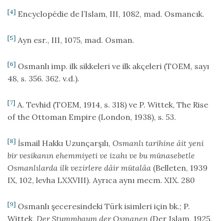
[4]
Encyclopédie de l’Islam, III, 1082, mad. Osmancık.
[5]
Ayn esr., III, 1075, mad. Osman.
[6]
Osmanlı imp. ilk sikkeleri ve ilk akçeleri (TOEM, sayı
48, s. 356. 362. v.d.).
[7]
A. Tevhid (TOEM, 1914, s. 318) ve P. Wittek, The Rise
of the Ottoman Empire (London, 1938), s. 53.
[8]
İsmail Hakkı Uzunçarşılı,
Osmanlı tarihine âit yeni
bir vesikanın ehemmiyeti ve izahı ve bu münasebetle
Osmanlılarda ilk vezirlere dâir mütalâa
(Belleten, 1939
IX, 102, levha LXXVIII). Ayrıca aynı mecm. XIX. 280
[9]
Osmanlı şeceresindeki Türk isimleri için bk.; P.
Wittek,
Der Stummbaum der Osmanen
(Der Islam, 1925,