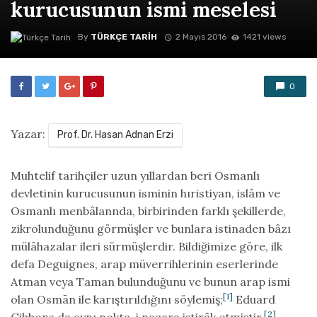
kurucusunun ismi meselesi
By
TÜRKÇE TARIH
2 Mayıs 2016
1421 views
0
Yazar:
Prof. Dr. Hasan Adnan Erzi
Muhtelif tarihçiler uzun yıllardan beri Osmanlı
devletinin kurucusunun isminin hıristiyan, islâm ve
Osmanlı menbâlannda, birbirinden farklı şekillerde,
zikrolunduğunu görmüşler ve bunlara istinaden bâzı
mülâhazalar ileri sürmüşlerdir. Bildiğimize göre, ilk
defa Deguignes, arap müverrihlerinin eserlerinde
Atman veya Taman bulunduğunu ve bunun arap ismi
[1]
olan Osmān ile karıştırıldığını söylemiş;
Eduard
[2]