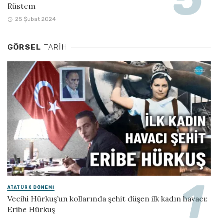
Rüstem
25 Şubat 2024
GÖRSEL
TARIH
ATATÜRK DÖNEMI
Vecihi Hürkuş’un kollarında şehit düşen ilk kadın havacı:
Eribe Hürkuş