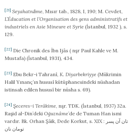
[21]
Seyahatnȃme
, Mısır tab., 1828, I, 190; M. Cevdet,
L’Éducation et l’Organisation des gens administratifs et
industriels en Asie Mineure et Syrie
(İstanbul, 1932 ), s.
129.
[22]
Die Chronik des İbn Ijâs ( nşr Paul Kahle ve M.
Mustafa) (İstanbul, 1931), 434.
[23]
Ebu Bekr-i Tahranî,
K. Diyarbekriyye
(Mükrimin
Halil Yınanç’ın hususî kütüphanesindeki nüshadan
istinsah edilen hususî bir nüsha s. 69).
[24]
Şeceres-i Terâkime
, nşr. TDK. (İstanbul, 1937) 32a.
Raşid al-Din’deki
Oğuznâme
’de de Tuman Han ismi
vardır. Bk. Orhan Şâik, Dede Korkut, s. XIX : تان آن پسر
تومان نان