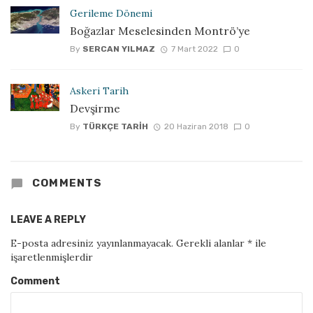
Gerileme Dönemi
Boğazlar Meselesinden Montrö’ye
By
SERCAN YILMAZ
7 Mart 2022
0
Askeri Tarih
Devşirme
By
TÜRKÇE TARIH
20 Haziran 2018
0
COMMENTS
LEAVE A REPLY
E-posta adresiniz yayınlanmayacak.
Gerekli alanlar
*
ile
işaretlenmişlerdir
Comment