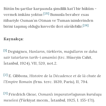
Bütün bu şartlar karşısında şimdilik kat’î bir hüküm -
[25]
vermek imkânı yoktur.
Bununla beraber esas
itibariyle Osman’ın Otman ve Tuman isimlerinden
[26]
birini taşımış olduğu kuvvetle ileri sürülebilir.
Kaynakça:
[1]
Deguignes,
Hanların, türklerin, mağulların ve daha
sair tatarların tarih-i amamîsi
(trc. Hüseyin Cahit,
İstanbul, 1924), VII, 520, not.2.
[2]
E. Gibbons,
Histoire de la Décadence et de là chute de
l’Empire Romain
(frns. terc. 1839, Paris), II, 794.
[3]
Friedrich Giese,
Osmanlı imparatorluğunun kuruluşu
meselesi
(Türkiyat meem., İstanbul, 1925, I. 155-171).