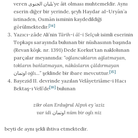
veren بلبان الجنوى’ye âit olması muhtemeldir. Aynı
eserin diğer bir yerinde, şeyh Haydar aI-Uryān’a
istinaden, Osmān isminin kaydedildiği
[14]
görülmektedir.
Yazıcı-zâde Ali’nin
Tārih-i âl-i Selçuk
isimli eserinin
Topkapı sarayında bulunan bir nüshasının başında
(Revan köşk. nr. 1391) Dede Korkut’tan naklolunan
parçalar meyanında:
“oğlancukların ağlatmayan,
tokların bañlatmayan, nākāsların çāldırmayan
[15]
اوتمان
oğlı…”
şeklinde bir ibare mevcuttur.
Bayezid II. devrinde yazılan Velâyetriâme-i Hacı
[16]
Bektaş-ı Velî’de
bulunan
zikr olan Erduğrul Alpıñ ey ‘aziz
var idi
اوتمان
nüm bir oglı niz
beyti de aynı şekli ihtiva etmektedir.