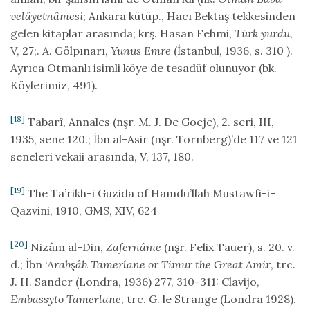
velâyetnâmesi
; Ankara kütüp., Hacı Bektaş tekkesinden
gelen kitaplar arasında; krş. Hasan Fehmi,
Türk yurdu,
V, 27;. A. Gölpınarı,
Yunus Emre
(İstanbul, 1936, s. 310 ).
Ayrıca Otmanlı isimli köye de tesadüf olunuyor (bk.
Köylerimiz, 491).
[18]
Tabarî, Annales (nşr. M. J. De Goeje), 2. seri, III,
1935, sene 120.; İbn al-Asir (nşr. Tornberg)’de 117 ve 121
seneleri vekaii arasında, V, 137, 180.
[19]
The Ta’rikh-i Guzida of Hamdu’llah Mustawfi-i-
Qazvini, 1910, GMS, XIV, 624
[20]
Nizâm al-Din,
Zafernâme
(nşr. Felix Tauer), s. 20. v.
d.; İbn ‘
Arabşâh Tamerlane or Timur the Great Amir
, trc.
J. H. Sander (Londra, 1936) 277, 310-311: Clavijo,
Embassyto Tamerlane
, trc. G. le Strange (Londra 1928).