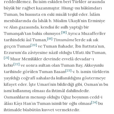
reddedilemez. Bu isim eskiden beri Türkler arasında
büyük bir rağbet kazanmıştır. Hiung-nu hükümdarı
Tuman, bu hususta en eski misâli teşkil eder. İslâm
menbâlarında da İshâk b. Müslim Ukayli’nin Erminiye
ve Alan gazasında, kendisi ile sulh yaptığı bir
[18]
Tumanşah’tan bahis olunuyor.
Ayrıca Muzafferîler
[19]
tarihindeki âsî Tuman,
Timumâme
’lerde sık sık
[20]
geçen Tuman
ve Tuman Bahadır, İbn Battuta’nın,
Erzurum’da zâviyesine nâzil olduğu Ulfati Ahi Tuman,
[21]
Mısır Memlükler devrinde evvelâ devadar-ı
[22]
kebir
ve sonra sultan olan Tuman Bay, Akkoyunlu
[23]
tarihinde görülen Tuman Basan
v. b. ismin türklerin
yayıldığı coğrafî sahalarda kullanıldığını göstermeye
kifayet eder. İşte Umari’nin bildirdiği gibi, Osman’ın bu
ismi kullanmış olması da ihtimâl dahilindedir.
Osmanlıların mensup olduğu Oğuz boyunun cedd-i
[24]
âlâsı Kāyı Han’ın Tuman isimli bir oğlu olması
bu
ihtimalde büsbütün kuvvet vermektedir.