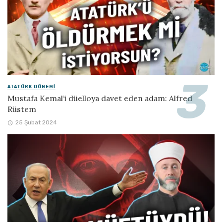
ATATÜRK DÖNEMI
Mustafa Kemal’i düelloya davet eden adam: Alfred
Rüstem
25 Şubat 2024