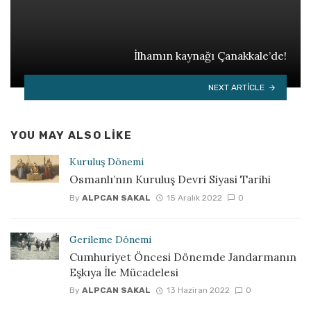
İlhamın kaynağı Çanakkale’de!
NEXT ARTICLE
YOU MAY ALSO LIKE
Kuruluş Dönemi
Osmanlı’nın Kuruluş Devri Siyasi Tarihi
By
ALPCAN SAKAL
15 Aralık 2022
0
Gerileme Dönemi
Cumhuriyet Öncesi Dönemde Jandarmanın
Eşkıya İle Mücadelesi
By
ALPCAN SAKAL
13 Haziran 2022
0