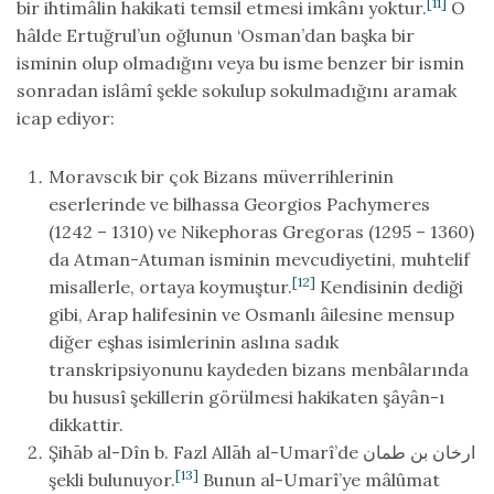
[11]
bir ihtimâlin hakikati temsil etmesi imkânı yoktur.
O
hâlde Ertuğrul’un oğlunun ‘Osman’dan başka bir
isminin olup olmadığını veya bu isme benzer bir ismin
sonradan islâmî şekle sokulup sokulmadığını aramak
icap ediyor:
Moravscık bir çok Bizans müverrihlerinin
eserlerinde ve bilhassa Georgios Pachymeres
(1242 – 1310) ve Nikephoras Gregoras (1295 – 1360)
da Atman-Atuman isminin mevcudiyetini, muhtelif
[12]
misallerle, ortaya koymuştur.
Kendisinin dediği
gibi, Arap halifesinin ve Osmanlı âilesine mensup
diğer eşhas isimlerinin aslına sadık
transkripsiyonunu kaydeden bizans menbâlarında
bu hususî şekillerin görülmesi hakikaten şâyân-ı
dikkattir.
Şihāb al-Dîn b. Fazl Allāh al-Umarî’de ارخان بن طمان
[13]
şekli bulunuyor.
Bunun al-Umarî’ye mâlûmat