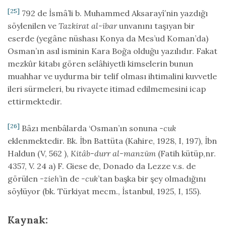
[25]
792 de İsmâ’li b. Muhammed Aksarayî’nin yazdığı
söylenilen ve
Tazkirat al-ibar
unvanını taşıyan bir
eserde (yegâne nüshası Konya da Mes’ud Koman’da)
Osman’ın asıl isminin Kara Boğa olduğu yazılıdır. Fakat
mezkûr kitabı gören selâhiyetli kimselerin bunun
muahhar ve uydurma bir telif olması ihtimalini kuvvetle
ileri sürmeleri, bu rivayete itimad edilmemesini icap
ettirmektedir.
[26]
Bâzı menbâlarda ‘Osman’ın sonuna
-cuk
eklenmektedir. Bk. İbn Battüta (Kahire, 1928, I, 197), İbn
Haldun (V, 562 ),
Kitâb-durr al-manzüm
(Fatih kütüp,nr.
4357, V. 24 a) F. Giese de, Donado da Lezze v.s. de
görülen
-zieh
’in de
-cuk
’tan başka bir şey olmadığını
söylüyor (bk. Türkiyat mecm., İstanbul, 1925, I, 155).
Kaynak: