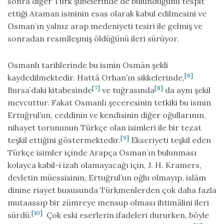
sonra diğer Türk şûbelerinde de bulunduğunu tespit
ettiği Ataman isminin esas olarak kabul edilmesini ve
Osman’ın yalnız arap medeniyeti tesiri ile gelmiş ve
sonradan resmîleşmiş öldüğünü ileri sürüyor.
Osmanlı tarihlerinde bu ismin Osmān şekli
[6]
kaydedilmektedir. Hattâ Orhan’ın sikkelerinde,
[7]
[8]
Bursa’daki kitabesinde
ve tuğrasında
da aynı şekil
mevcuttur. Fakat Osmanlı şeceresinin tetkiki bu ismin
Ertuğrul’un, ceddinin ve kendisinin diğer oğullarının,
nihayet torununun Türkçe olan isimleri ile bir tezat
[9]
teşkil ettiğini göstermektedir.
Ekseriyeti teşkil eden
Türkçe isimler içinde Arapça Osman’ın bulunması
kolayca kabil-i izah olamayacağı için, J. H. Kramers,
devletin müessisinin, Ertuğrul’un oğlu olmayıp, islâm
dinine riayet hususunda Türkmenlerden çok daha fazla
mutaassıp bir zümreye mensup olması ihtimâlini ileri
[10]
sürdü.
Çok eski eserlerin ifadeleri dururken, böyle