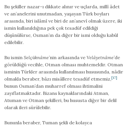
Bu şekiller nazar-ı dikkate alınır ve uçlarda, millî âdet
ve an’anelerini unutmadan, yaşayan Türk boyları
arasında, biri islâmî ve biri de an’anevî olmak üzere, iki
ismin kullanıldığına pek çok tesadüf edildiği
düşünülürse, Osman’ın da diğer bir ismi olduğu kabûl
edilebilir.
Bu ismin
Selçüknâme
’nin arkasında ve
Velâyetnâme
’de
görüldüğü vecihle, Otman olması muhtemeldir. Otman
isminin Türkler arasında kullanılması hususunda, nâdir
[17]
olmakla beraber, bâzı misâllere tesadüf etmemiz,
bunun Osman’dan muharref olması ihtimalini
zayıflatmaktadır. Bizans kaynaklarındaki Atman,
Atuman ve Otman şekilleri, bu hususta diğer bir delil
olarak ileri sürülebilir.
Bununla beraber, Tuman şekli de kolayca