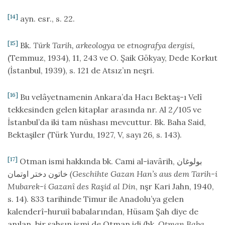
[14]
ayn. esr., s. 22.
[15]
Bk.
Türk Tarih, arkeologya ve etnografya dergisi,
(Temmuz, 1934), 11, 243 ve O. Şaik Gökyay, Dede Korkut
(İstanbul, 1939), s. 121 de Atsız’ın neşri.
[16]
Bu velâyetnamenin Ankara’da Hacı Bektaş-ı Velî
tekkesinden gelen kitaplar arasında nr. Al 2/105 ve
İstanbul’da iki tam nüshası mevcuttur. Bk. Baha Said,
Bektaşiler (Türk Yurdu, 1927, V, sayı 26, s. 143).
[17]
Otman ismi hakkında bk. Cami al-iavârih, بولوغان
خاتون دختر اوتمان
(Geschihte Gazan Han’s aus dem Tarih-i
Mubarek-i Gazanî des Raşid al Din
, nşr Kari Jahn, 1940,
s. 14). 833 tarihinde Timur ile Anadolu’ya gelen
kalenderî-huruiî babalarından, Hüsam Şah diye de
anılan, bir şahsın ismi de Otman idi (hk.
Otman Baba