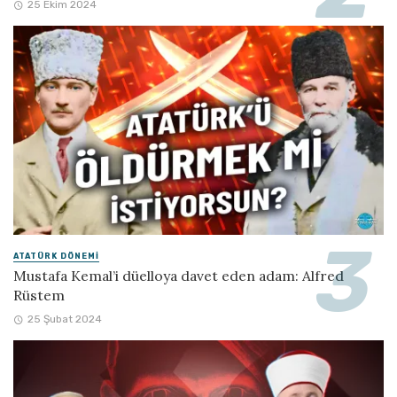
25 Ekim 2024
ATATÜRK DÖNEMI
Mustafa Kemal’i düelloya davet eden adam: Alfred
Rüstem
25 Şubat 2024