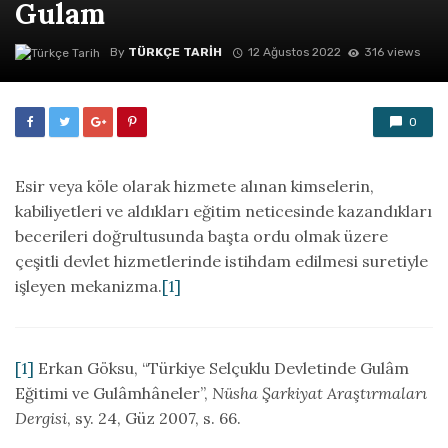
Gulam
By
TÜRKÇE TARIH
12 Ağustos 2022
316 views
0
Esir veya köle olarak hizmete alınan kimselerin,
kabiliyetleri ve aldıkları eğitim neticesinde kazandıkları
becerileri doğrultusunda başta ordu olmak üzere
çeşitli devlet hizmetlerinde istihdam edilmesi suretiyle
işleyen mekanizma.
[1]
[1]
Erkan Göksu, “Türkiye Selçuklu Devletinde Gulâm
Eğitimi ve Gulâmhâneler”,
Nüsha Şarkiyat Araştırmaları
Dergisi
, sy. 24, Güz 2007, s. 66.