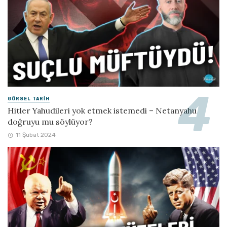
GÖRSEL TARIH
Hitler Yahudileri yok etmek istemedi – Netanyahu
doğruyu mu söylüyor?
11 Şubat 2024