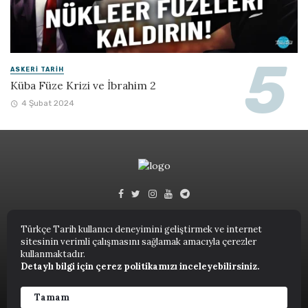
ASKERI TARIH
Küba Füze Krizi ve İbrahim 2
4 Şubat 2024
Türkçe Tarih kullanıcı deneyimini geliştirmek ve internet
sitesinin verimli çalışmasını sağlamak amacıyla çerezler
Türkçe Tarih © 2023.
kullanmaktadır.
Detaylı bilgi için çerez politikamızı inceleyebilirsiniz.
ANASAYFA
NUTUK
KITAPLAR
TARIH TERIMLERI SÖZLÜĞÜ
YAZARLAR
Tamam