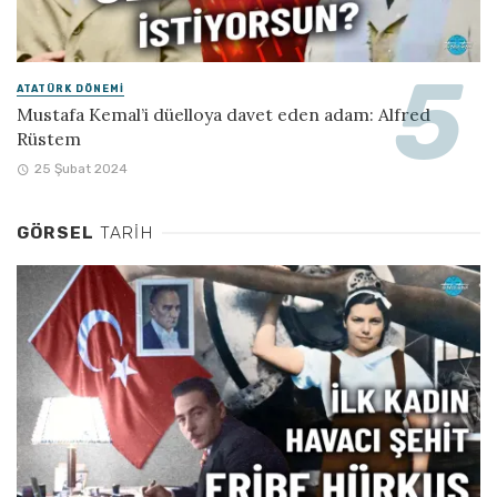
ATATÜRK DÖNEMI
Mustafa Kemal’i düelloya davet eden adam: Alfred
Rüstem
25 Şubat 2024
GÖRSEL
TARIH