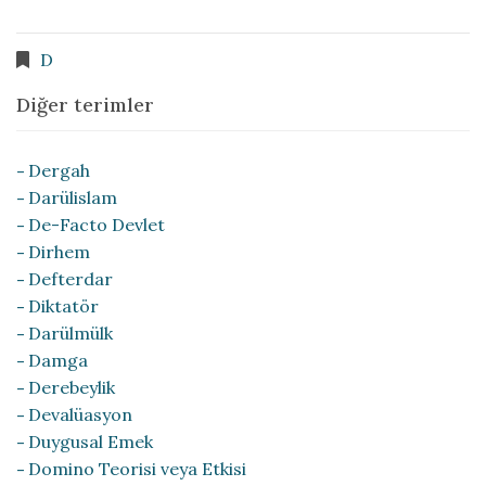
D
Diğer terimler
Dergah
Darülislam
De-Facto Devlet
Dirhem
Defterdar
Diktatör
Darülmülk
Damga
Derebeylik
Devalüasyon
Duygusal Emek
Domino Teorisi veya Etkisi