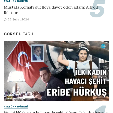
ATATÜRK DÖNEMI
Mustafa Kemal’i düelloya davet eden adam: Alfred
Rüstem
25 Şubat 2024
GÖRSEL
TARIH
ATATÜRK DÖNEMI
Vecihi Hürkuş’un kollarında şehit düşen ilk kadın havacı: