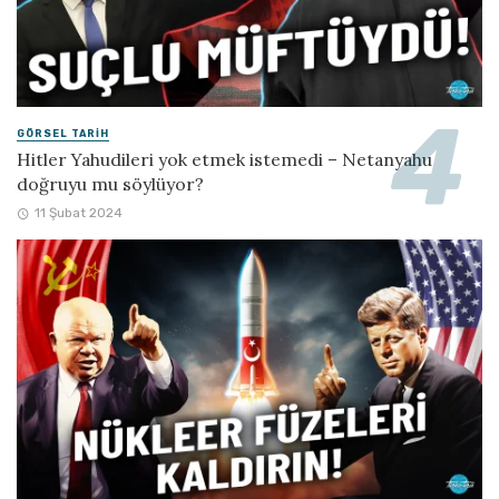
GÖRSEL TARIH
Hitler Yahudileri yok etmek istemedi – Netanyahu
doğruyu mu söylüyor?
11 Şubat 2024