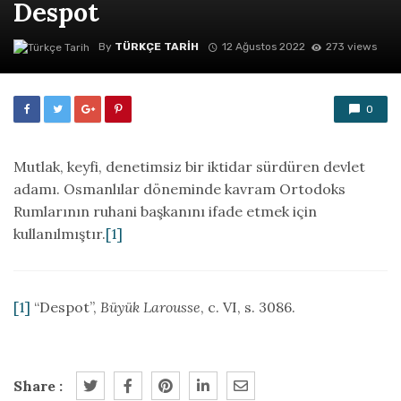
Despot
By
TÜRKÇE TARIH
12 Ağustos 2022
273 views
0
Mutlak, keyfi, denetimsiz bir iktidar sürdüren devlet
adamı. Osmanlılar döneminde kavram Ortodoks
Rumlarının ruhani başkanını ifade etmek için
kullanılmıştır.
[1]
[1]
“Despot”,
Büyük Larousse
, c. VI, s. 3086.
Share :