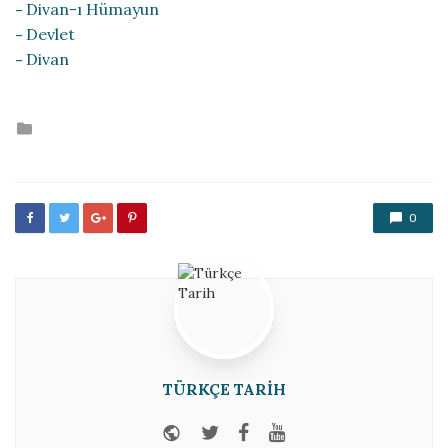
Divan-ı Hümayun
Devlet
Divan
Posted
in
0
TÜRKÇE TARIH
Website
Twitter
Facebook
Youtube