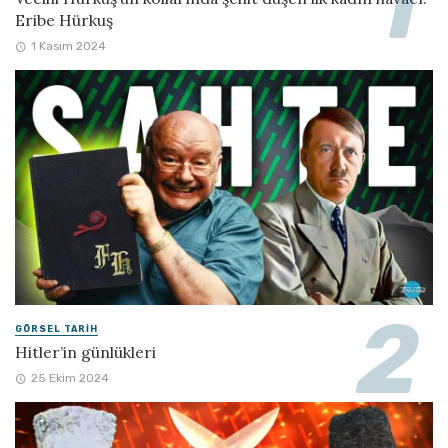
Eribe Hürkuş
1 Kasım 2024
GÖRSEL TARIH
Hitler’in günlükleri
25 Ekim 2024