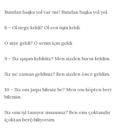
Bundan başka yol var mı? Bundan başka yol yol.
8 – Ol nege keldi? Ol sen üşin keldi.
O niye geldi? O senin için geldi.
9 – Siz qaşan keldiñiz? Men sizden burın keldim.
Siz ne zaman geldiniz? Ben sizden önce geldim.
10 – Siz onı jaqsı bilesiz be? Men onı köpten beri
bilemin.
Siz onu iyi tanıyor musunuz? Ben onu çoktandır
(çoktan beri) biliyorum.