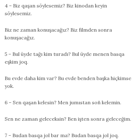
4 – Biz qaşan söylesemiz? Biz kinodan keyin
söylesemiz.
Biz ne zaman konuşacağız? Biz filmden sonra
konuşacağız.
5 – Bul üyde tağı kim turadı? Bul üyde menen basqa
eşkim joq.
Bu evde daha kim var? Bu evde benden başka hiçkimse
yok.
6 – Sen qaşan kelesin? Men jumıstan soñ kelemin.
Sen ne zaman geleceksin? Ben işten sonra geleceğim.
7 – Budan basqa jol bar ma? Budan basqa jol joq.