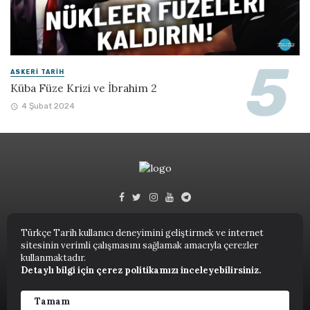
ASKERI TARIH
Küba Füze Krizi ve İbrahim 2
4 Şubat 2024
Türkçe Tarih kullanıcı deneyimini geliştirmek ve internet
sitesinin verimli çalışmasını sağlamak amacıyla çerezler
Türkçe Tarih © 2023.
kullanmaktadır.
Detaylı bilgi için çerez politikamızı inceleyebilirsiniz.
ANASAYFA
NUTUK
KITAPLAR
TARIH TERIMLERI SÖZLÜĞÜ
YAZARLAR
Tamam