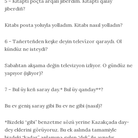
5 – Kitaptı poçta arqalı jiberdim. Kitaptı qalay
jiberdiñ?
Kitabı posta yoluyla yolladım. Kitabı nasıl yolladın?
6 – Tañerteñden keşke deyin televïzor qaraydı. Ol
kündüz ne isteydi?
Sabahtan akşama değin televizyon izliyor. O gündüz ne
yapıyor (işliyor)?
7 – Bul üy keñ saray day.* Bul üy qanday**?
Bu ev geniş saray gibi Bu ev ne gibi (nasıl)?
*Bizdeki “gibi” benzetme sözü yerine Kazakçada day-
dey eklerini görüyoruz. Bu ek aslında tamamiyle
bizdeki “kadar” anlamına gelen “dek” ile aynıdır.