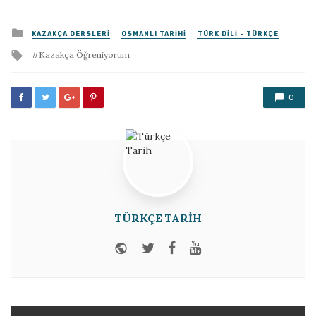
Posted
KAZAKÇA DERSLERI
OSMANLI TARIHI
TÜRK DILI - TÜRKÇE
in
Tagged
Kazakça Öğreniyorum
with
0
TÜRKÇE TARIH
Website
Twitter
Facebook
Youtube