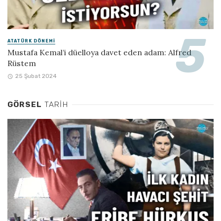
ATATÜRK DÖNEMI
Mustafa Kemal’i düelloya davet eden adam: Alfred
Rüstem
25 Şubat 2024
GÖRSEL
TARIH