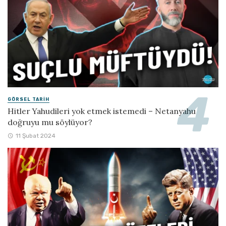
GÖRSEL TARIH
Hitler Yahudileri yok etmek istemedi – Netanyahu
doğruyu mu söylüyor?
11 Şubat 2024