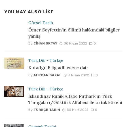
YOU MAY ALSO LIKE
Görsel Tarih
Ömer Seyfettin’in ölümü hakkındaki bilgiler
yanlış
By
CIHAN OKTAY
30 Nisan 2022
0
Türk Dili - Türkçe
Kutadgu Bilig adlı esere dair
By
ALPCAN SAKAL
3 Nisan 2022
0
Türk Dili - Türkçe
İskandinav Runik Alfabe Futhark’ın Türk
Tamgaları/Göktürk Alfabesi ile ortak kökeni
By
TÜRKÇE TARIH
30 Mart 2022
0
Osmanlı Tarihi