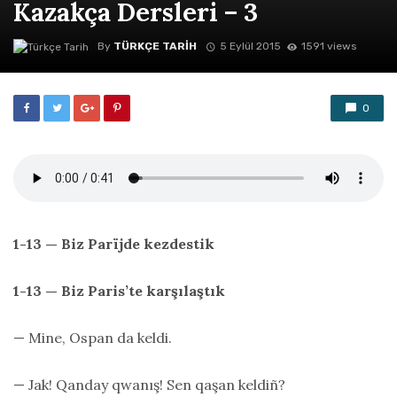
Kazakça Dersleri – 3
By
TÜRKÇE TARIH
5 Eylül 2015
1591 views
0
1-13 — Biz Parïjde kezdestik
1-13 — Biz Paris’te karşılaştık
— Mine, Ospan da keldi.
— Jak! Qanday qwanış! Sen qaşan keldiñ?