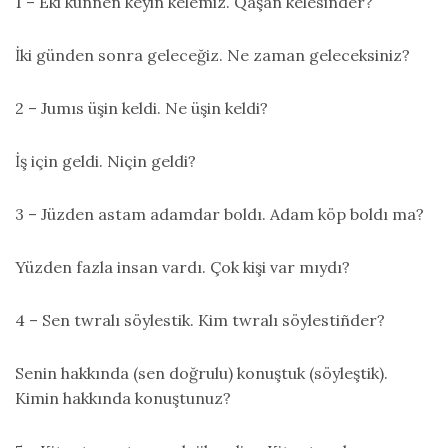
1 – Eki künnen keyin kelemiz. Qaşan kelesiñder?
İki günden sonra geleceğiz. Ne zaman geleceksiniz?
2 – Jumıs üşin keldi. Ne üşin keldi?
İş için geldi. Niçin geldi?
3 – Jüzden astam adamdar boldı. Adam köp boldı ma?
Yüzden fazla insan vardı. Çok kişi var mıydı?
4 – Sen twralı söylestik. Kim twralı söylestiñder?
Senin hakkında (sen doğrulu) konuştuk (söyleştik).
Kimin hakkında konuştunuz?