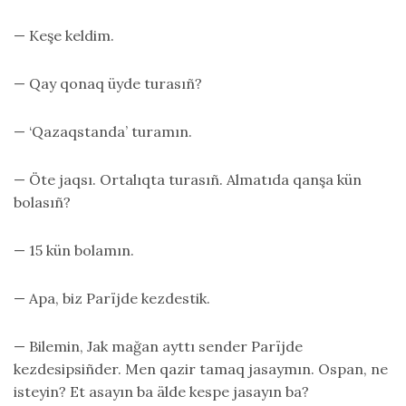
— Keşe keldim.
— Qay qonaq üyde turasıñ?
— ‘Qazaqstanda’ turamın.
— Öte jaqsı. Ortalıqta turasıñ. Almatıda qanşa kün
bolasıñ?
— 15 kün bolamın.
— Apa, biz Parïjde kezdestik.
— Bilemin, Jak mağan ayttı sender Parïjde
kezdesipsiñder. Men qazir tamaq jasaymın. Ospan, ne
isteyin? Et asayın ba älde kespe jasayın ba?