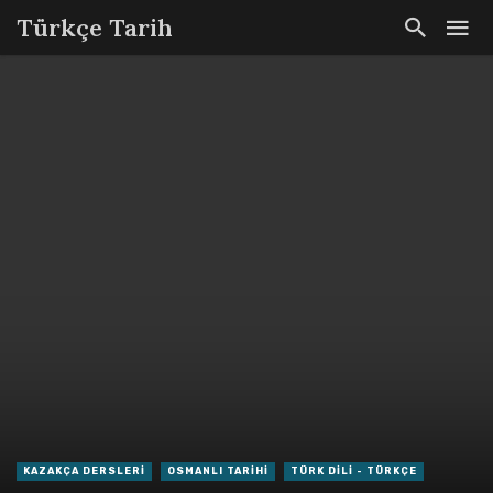
Türkçe Tarih
KAZAKÇA DERSLERI
OSMANLI TARIHI
TÜRK DILI - TÜRKÇE