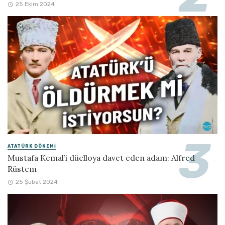
25 Ekim 2024
ATATÜRK DÖNEMI
Mustafa Kemal’i düelloya davet eden adam: Alfred
Rüstem
25 Şubat 2024