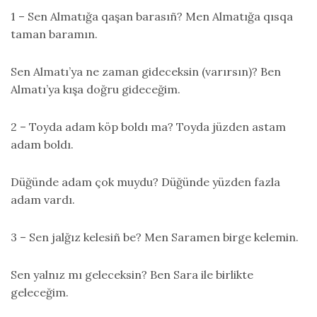
1 – Sen Almatığa qaşan barasıñ? Men Almatığa qısqa
taman baramın.
Sen Almatı’ya ne zaman gideceksin (varırsın)? Ben
Almatı’ya kışa doğru gideceğim.
2 – Toyda adam köp boldı ma? Toyda jüzden astam
adam boldı.
Düğünde adam çok muydu? Düğünde yüzden fazla
adam vardı.
3 – Sen jalğız kelesiñ be? Men Saramen birge kelemin.
Sen yalnız mı geleceksin? Ben Sara ile birlikte
geleceğim.