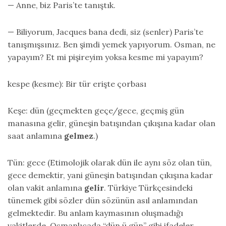
— Anne, biz Paris’te tanıştık.
— Biliyorum, Jacques bana dedi, siz (senler) Paris’te
tanışmışsınız. Ben şimdi yemek yapıyorum. Osman, ne
yapayım? Et mi pişireyim yoksa kesme mi yapayım?
kespe (kesme): Bir tür erişte çorbası
Keşe: dün (geçmekten geçe/gece, geçmiş gün
manasına gelir, güneşin batışından çıkışına kadar olan
saat anlamına
gelmez
.)
Tün: gece (Etimolojik olarak dün ile aynı söz olan tün,
gece demektir, yani güneşin batışından çıkışına kadar
olan vakit anlamına
gelir
. Türkiye Türkçesindeki
tünemek gibi sözler dün sözünün asıl anlamından
gelmektedir. Bu anlam kaymasının oluşmadığı
vakitlerde, Osmanlıcada “dün ü gün” gibi ifadeler