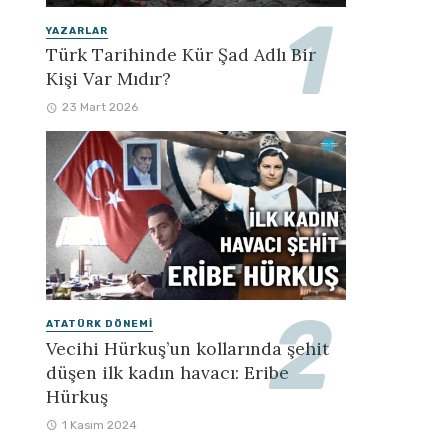
YAZARLAR
Türk Tarihinde Kür Şad Adlı Bir
Kişi Var Mıdır?
23 Mart 2026
ATATÜRK DÖNEMI
Vecihi Hürkuş’un kollarında şehit
düşen ilk kadın havacı: Eribe
Hürkuş
1 Kasım 2024