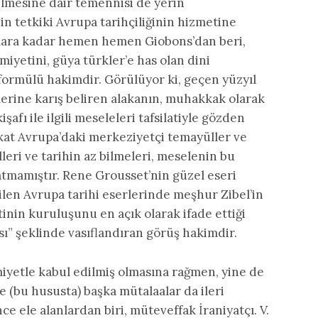
ilmesine dair temennisi de yerin
in tetkiki Avrupa tarihçiliğinin hizmetine
lara kadar hemen hemen Giobons’dan beri,
miyetini, güya türkler’e has olan dini
ormülü hakimdir. Görülüyor ki, geçen yüzyıl
lerine karış beliren alakanın, muhakkak olarak
afı ile ilgili meseleleri tafsilatiyle gözden
kat Avrupa’daki merkeziyetçi temayüller ve
lleri ve tarihin az bilmeleri, meselenin bu
ratmamıştır. Rene Grousset’nin güzel eseri
ilen Avrupa tarihi eserlerinde meşhur Zibel’in
tinin kuruluşunu en açık olarak ifade ettiği
ası” şeklinde vasıflandıran görüş hakimdir.
yetle kabul edilmiş olmasına rağmen, yine de
e (bu hususta) başka mütalaalar da ileri
nce ele alanlardan biri, müteveffak İraniyatçı. V.