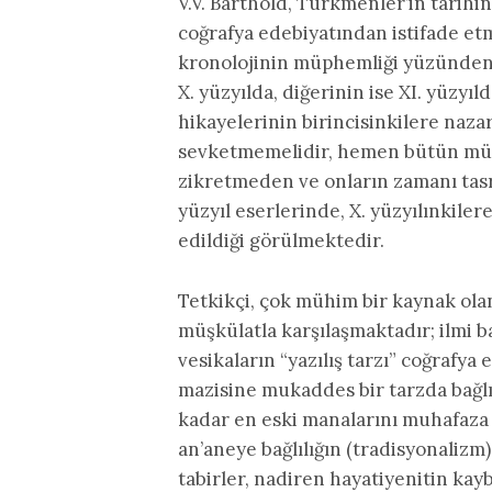
V.V. Barthold, Türkmenler’in tarihi
coğrafya edebiyatından istifade etm
kronolojinin müphemliği yüzünden b
X. yüzyılda, diğerinin ise XI. yüzyı
hikayelerinin birincisinkilere naz
sevketmemelidir, hemen bütün müelli
zikretmeden ve onların zamanı tasr
yüzyıl eserlerinde, X. yüzyılınkile
edildiği görülmektedir.
Tetkikçi, çok mühim bir kaynak ol
müşkülatla karşılaşmaktadır; ilmi b
vesikaların “yazılış tarzı” coğrafya
mazisine mukaddes bir tarzda bağ
kadar en eski manalarını muhafaza
an’aneye bağlılığın (tradisyonalizm) 
tabirler, nadiren hayatiyenitin ka