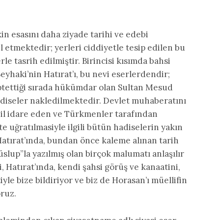
kin esasını daha ziyade tarihi ve edebi
l etmektedir; yerleri ciddiyetle tesip edilen bu
rle tasrih edilmiştir. Birincisi kısımda bahsi
yhaki’nin Hatırat’ı, bu nevi eserlerdendir;
tettiği sırada hükümdar olan Sultan Mesud
diseler nakledilmektedir. Devlet muhaberatını
il idare eden ve Türkmenler tarafından
 uğratılmasiyle ilgili bütün hadiselerin yakın
Hatırat’ında, bundan önce kaleme alınan tarih
üslup”la yazılmış olan birçok malumatı anlaşılır
, Hatırat’ında, kendi şahsi görüş ve kanaatini,
yle bize bildiriyor ve biz de Horasan’ı müellifin
oruz.