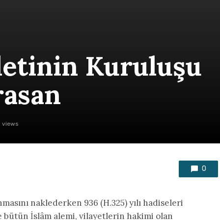
letinin Kuruluşu
rasan
 views
0
nmasını naklederken 936 (H.325) yılı hadiseleri
 bütün İslâm alemi, vilayetlerin hakimi olan