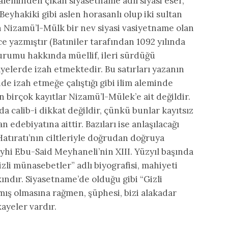
aleminden çıkan siyasetname adlı siyasi eser,
 Beyhakiki gibi aslen horasanlı olup iki sultan
n Nizamü’l-Mülk bir nev siyasi vasiyetname olan
 yazmıştır (Batıniler tarafından 1092 yılında
urumu hakkında müellif, ileri sürdüğü
ayelerde izah etmektedir. Bu satırları yazanın
e izah etmeğe çalıştığı gibi ilim aleminde
n birçok kayıtlar Nizamü’l-Mülek’e ait değildir.
a calib-i dikkat değildir, çünkü bunlar kayıtsız
n edebiyatına aittir. Bazıları ise anlaşılacağı
atıratı’nın ciltleriyle doğrudan doğruya
eyhi Ebu-Said Meyhaneli’nin XIII. Yüzyıl başında
gizli münasebetler” adlı biyografisi, mahiyeti
ndır. Siyasetname’de olduğu gibi “Gizli
ış olmasına rağmen, şüphesi, bizi alakadar
ayeler vardır.