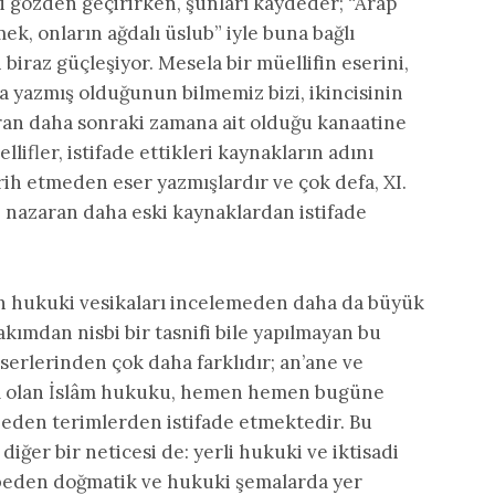
ni gözden geçirirken, şunları kaydeder; “Arap
ek, onların ağdalı üslub” iyle buna bağlı
iraz güçleşiyor. Mesela bir müellifin eserini,
lda yazmış olduğunun bilmemiz bizi, ikincisinin
aran daha sonraki zamana ait olduğu kanaatine
fler, istifade ettikleri kaynakların adını
ih etmeden eser yazmışlardır ve çok defa, XI.
re nazaran daha eski kaynaklardan istifade
an hukuki vesikaları incelemeden daha da büyük
akımdan nisbi bir tasnifi bile yapılmayan bu
 eserlerinden çok daha farklıdır; an’ane ve
lı olan İslâm hukuku, hemen hemen bugüne
 eden terimlerden istifade etmektedir. Bu
diğer bir neticesi de: yerli hukuki ve iktisadi
ybeden doğmatik ve hukuki şemalarda yer