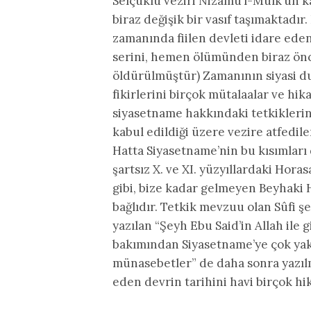
Selçuklu veziri Nizamü’l-Mülk’ün k
biraz değişik bir vasıf taşımaktadır.
zamanında fiilen devleti idare ede
serini, hemen ölümünden biraz önce
öldürülmüştür) Zamanının siyasi d
fikirlerini birçok mütalaalar ve hik
siyasetname hakkındaki tetkiklerind
kabul edildiği üzere vezire atfedile
Hatta Siyasetname’nin bu kısımları d
şartsız X. ve XI. yüzyıllardaki Horasa
gibi, bize kadar gelmeyen Beyhaki H
bağlıdır. Tetkik mevzuu olan Sûfi ş
yazılan “Şeyh Ebu Said’in Allah ile 
bakımından Siyasetname’ye çok yakı
münasebetler” de daha sonra yazılm
eden devrin tarihini havi birçok hik