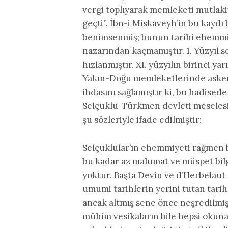
vergi toplıyarak memleketi mutlaki
geçti”. İbn-i Miskaveyh’in bu kaydı 
benimsenmiş; bunun tarihi ehemmiye
nazarından kaçmamıştır. 1. Yüzyıl so
hızlanmıştır. XI. yüzyılın birinci y
Yakın-Doğu memleketlerinde askeri 
ihdasını sağlamıştır ki, bu hadised
Selçuklu-Türkmen devleti meselesin
şu sözleriyle ifade edilmiştir:
Selçuklular’ın ehemmiyeti rağmen b
bu kadar az malumat ve müspet bi
yoktur. Başta Devin ve d’Herbelaut
umumi tarihlerin yerini tutan tarih
ancak altmış sene önce neşredilmiş
mühim vesikaların bile hepsi okuna