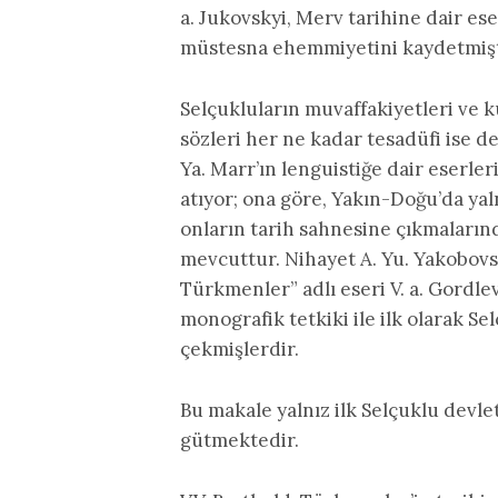
a. Jukovskyi, Merv tarihine dair es
müstesna ehemmiyetini kaydetmişt
Selçukluların muvaffakiyetleri ve k
sözleri her ne kadar tesadüfi ise de 
Ya. Marr’ın lenguistiğe dair eserle
atıyor; ona göre, Yakın-Doğu’da yaln
onların tarih sahnesine çıkmaların
mevcuttur. Nihayet A. Yu. Yakobovsk
Türkmenler” adlı eseri V. a. Gordlev
monografik tetkiki ile ilk olarak Se
çekmişlerdir.
Bu makale yalnız ilk Selçuklu devl
gütmektedir.