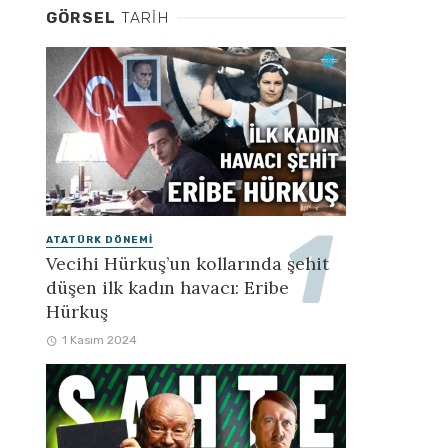
GÖRSEL
TARIH
ATATÜRK DÖNEMI
Vecihi Hürkuş’un kollarında şehit
düşen ilk kadın havacı: Eribe
Hürkuş
1 Kasım 2024