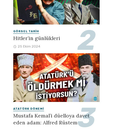
GÖRSEL TARIH
Hitler’in günlükleri
25 Ekim 2024
ATATÜRK DÖNEMI
Mustafa Kemal’i düelloya davet
eden adam: Alfred Rüstem