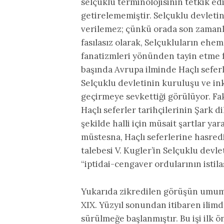
selçuklu terminolojisinin tetkik ed
getirelememiştir. Selçuklu devletin
verilemez; çünkü orada son zaman
fasılasız olarak, Selçukluların ehem
fanatizmleri yönünden tayin etme f
başında Avrupa ilminde Haçlı sefer
Selçuklu devletinin kuruluşu ve inkiş
geçirmeye sevkettiği görülüyor. Fa
Haçlı seferler tarihçilerinin Şark di
şekilde halli için müsait şartlar ya
müstesna, Haçlı seferlerine hasred
talebesi V. Kugler’in Selçuklu devle
“iptidai-cengaver ordularının istil
Yukarıda zikredilen görüşün umumi
XIX. Yüzyıl sonundan itibaren ilimd
sürülmeğe başlanmıştır. Bu işi ilk ö