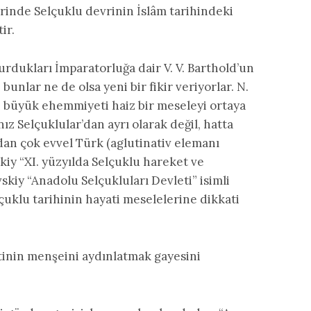
erinde Selçuklu devrinin İslâm tarihindeki
ir.
urdukları İmparatorluğa dair V. V. Barthold’un
bunlar ne de olsa yeni bir fikir veriyorlar. N.
ri büyük ehemmiyeti haiz bir meseleyi ortaya
ız Selçuklular’dan ayrı olarak değil, hatta
dan çok evvel Türk (aglutinativ elemanı
iy “XI. yüzyılda Selçuklu hareket ve
skiy “Anadolu Selçukluları Devleti” isimli
lçuklu tarihinin hayati meselelerine dikkati
etinin menşeini aydınlatmak gayesini