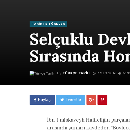
TARIHTE TÜRKLER
Selçuklu Dev
Sırasında Ho
By
TÜRKÇE TARIH
7 Mart 2016
1670
Paylaş
Tweetle
İbn-i miskaveyh Halifeliğin parçala
arasında şunları kaydeder, “Böylece