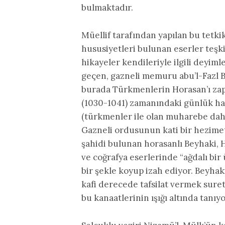
bulmaktadır.
Müellif tarafından yapılan bu tetki
hususiyetleri bulunan eserler teşki
hikayeler kendileriyle ilgili deyimle
geçen, gazneli memuru abu’l-Fazl Be
burada Türkmenlerin Horasan’ı zap
(1030-1041) zamanındaki günlük ha
(türkmenler ile olan muharebe dah
Gazneli ordusunun kati bir hezimete
şahidi bulunan horasanlı Beyhaki, 
ve coğrafya eserlerinde “ağdalı bir 
bir şekle koyup izah ediyor. Beyhaki
kafi derecede tafsilat vermek sureti
bu kanaatlerinin ışığı altında tanıy