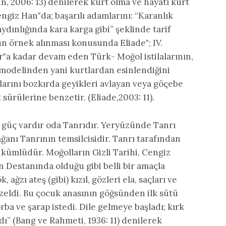
in, 2006: 13) denilerek kurt olma ve hayatı kurt
engiz Han‟da; başarılı adamlarını: “Karanlık
dınlığında kara karga gibi” şeklinde tarif
un örnek alınması konusunda Eliade‟; IV.
‟a kadar devam eden Türk- Moğol istilalarının,
l modelinden yani kurtlardan esinlendiğini
ılarını bozkırda geyikleri avlayan veya göçebe
sürülerine benzetir. (Eliade,2003: 11).
r güç vardır oda Tanrıdır. Yeryüzünde Tanrı
anı Tanrının temsilcisidir. Tanrı tarafından
yükümlüdür. Moğolların Gizli Tarihi, Cengiz
Destanında olduğu gibi belli bir amaçla
ağzı ateş (gibi) kızıl, gözleri ela, saçları ve
üzeldi. Bu çocuk anasının göğsünden ilk sütü
ba ve şarap istedi. Dile gelmeye başladı; kırk
” (Bang ve Rahmeti, 1936: 11) denilerek