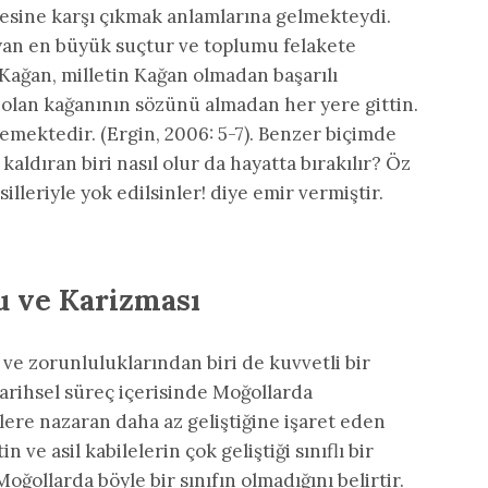
esine karşı çıkmak anlamlarına gelmekteydi.
yan en büyük suçtur ve toplumu felakete
Kağan, milletin Kağan olmadan başarılı
ş olan kağanının sözünü almadan her yere gittin.
mektedir. (Ergin, 2006: 5-7). Benzer biçimde
ldıran biri nasıl olur da hayatta bırakılır? Öz
lleriyle yok edilsinler! diye emir vermiştir.
 ve Karizması
ve zorunluluklarından biri de kuvvetli bir
Tarihsel süreç içerisinde Moğollarda
lere nazaran daha az geliştiğine işaret eden
ve asil kabilelerin çok geliştiği sınıflı bir
ğollarda böyle bir sınıfın olmadığını belirtir.