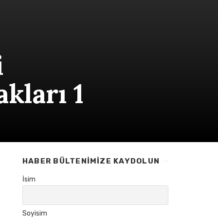
i
kları 1
HABER BÜLTENIMIZE KAYDOLUN
İsim
Soyisim