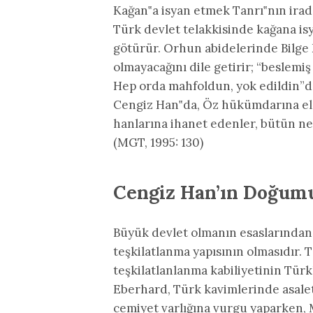
Kağan‟a isyan etmek Tanrı‟nın irad
Türk devlet telakkisinde kağana is
götürür. Orhun abidelerinde Bilge 
olmayacağını dile getirir; “beslemi
Hep orda mahfoldun, yok edildin”de
Cengiz Han‟da, Öz hükümdarına el ka
hanlarına ihanet edenler, bütün nesi
(MGT, 1995: 130)
Cengiz Han’ın Doğumu
Büyük devlet olmanın esaslarından 
teşkilatlanma yapısının olmasıdır. 
teşkilatlanlanma kabiliyetinin Türk
Eberhard, Türk kavimlerinde asaletin 
cemiyet varlığına vurgu yaparken, Mo