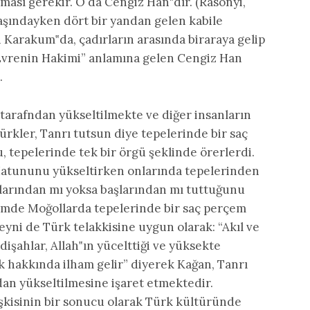
ması gerekir. O da Cengiz Han‟dır. (Rasonyi,
 yaşındayken dört bir yandan gelen kabile
 Karakum‟da, çadırların arasında biraraya gelip
Evrenin Hakimi” anlamına gelen Cengiz Han
.
 tarafndan yükseltilmekte ve diğer insanların
rkler, Tanrı tutsun diye tepelerinde bir saç
, tepelerinde tek bir örgü şeklinde örerlerdi.
 Hatununu yükseltirken onlarında tepelerinden
çlarından mı yoksa başlarından mı tuttuğunu
çimde Moğollarda tepelerinde bir saç perçem
Cüveyni de Türk telakkisine uygun olarak: “Akıl ve
adişahlar, Allah‟ın yücelttiği ve yüksekte
k hakkında ilham gelir” diyerek Kağan, Tanrı
ndan yükseltilmesine işaret etmektedir.
lişkisinin bir sonucu olarak Türk kültüründe