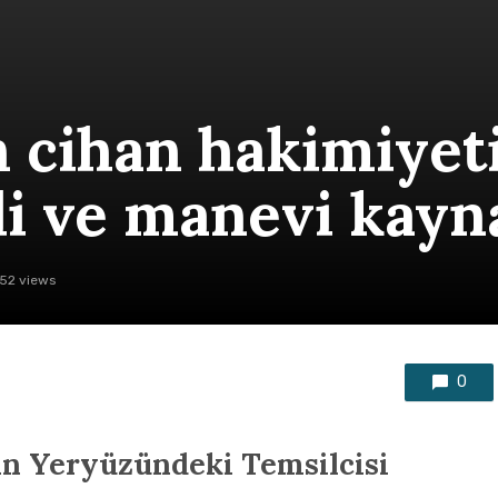
n cihan hakimiyet
i ve manevi kayna
52 views
0
ın Yeryüzündeki Temsilcisi