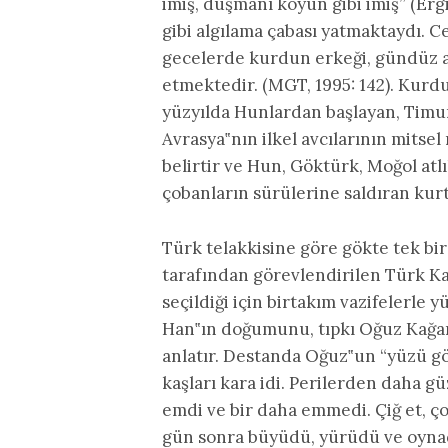
imiş, düşmanı koyun gibi imiş” (Erg
gibi algılama çabası yatmaktaydı. C
gecelerde kurdun erkeği, gündüz ay
etmektedir. (MGT, 1995: 142). Kurd
yüzyılda Hunlardan başlayan, Timur
Avrasya‟nın ilkel avcılarının mitse
belirtir ve Hun, Göktürk, Moğol atl
çobanların sürülerine saldıran kurt 
Türk telakkisine göre gökte tek bi
tarafından görevlendirilen Türk Kağ
seçildiği için birtakım vazifelerle 
Han‟ın doğumunu, tıpkı Oğuz Kağan 
anlatır. Destanda Oğuz‟un “yüzü gök, 
kaşları kara idi. Perilerden daha g
emdi ve bir daha emmedi. Çiğ et, çor
gün sonra büyüdü, yürüdü ve oynadı