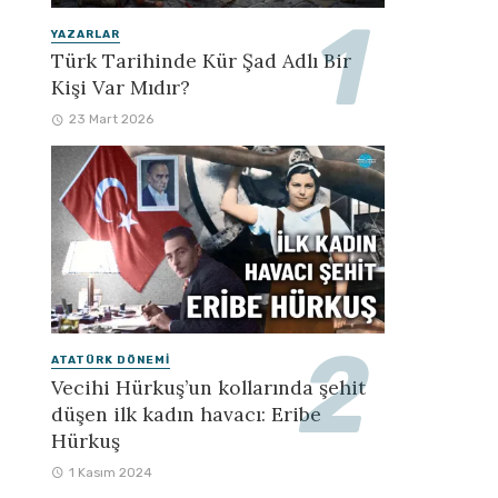
YAZARLAR
Türk Tarihinde Kür Şad Adlı Bir
Kişi Var Mıdır?
23 Mart 2026
ATATÜRK DÖNEMI
Vecihi Hürkuş’un kollarında şehit
düşen ilk kadın havacı: Eribe
Hürkuş
1 Kasım 2024