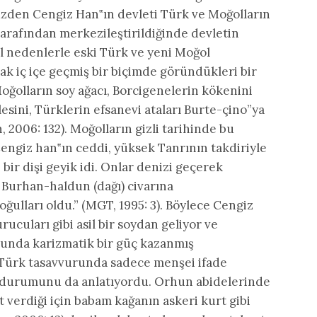
üzden Cengiz Han‟ın devleti Türk ve Moğolların
rafından merkezileştirildiğinde devletin
al nedenlerle eski Türk ve yeni Moğol
arak iç içe geçmiş bir biçimde göründükleri bir
Moğolların soy ağacı, Borcigenelerin kökenini
lesini, Türklerin efsanevi ataları Burte-çino”ya
 2006: 132). Moğolların gizli tarihinde bu
Cengiz han‟ın ceddi, yüksek Tanrının takdiriyle
z bir dişi geyik idi. Onlar denizi geçerek
 Burhan-haldun (dağı) civarına
 oğulları oldu.” (MGT, 1995: 3). Böylece Cengiz
rucuları gibi asil bir soydan geliyor ve
unda karizmatik bir güç kazanmış
, Türk tasavvurunda sadece menşei ifade
ş durumunu da anlatıyordu. Orhun abidelerinde
t verdiği için babam kağanın askeri kurt gibi