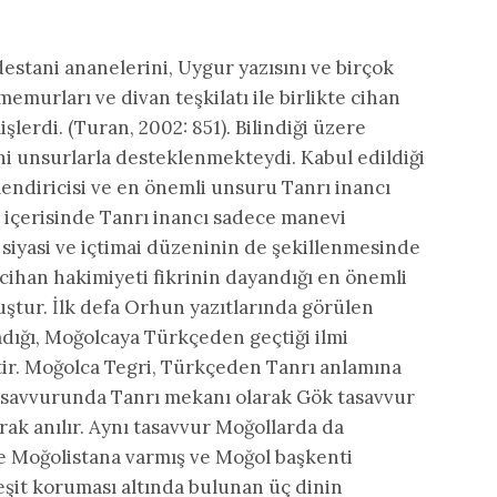
estani ananelerini, Uygur yazısını ve birçok
murları ve divan teşkilatı ile birlikte cihan
işlerdi. (Turan, 2002: 851). Bilindiği üzere
ni unsurlarla desteklenmekteydi. Kabul edildiği
lendiricisi ve en önemli unsuru Tanrı inancı
i içerisinde Tanrı inancı sadece manevi
 siyasi ve içtimai düzeninin de şekillenmesinde
cihan hakimiyeti fikrinin dayandığı en önemli
uştur. İlk defa Orhun yazıtlarında görülen
adığı, Moğolcaya Türkçeden geçtiği ilmi
tir. Moğolca Tegri, Türkçeden Tanrı anlamına
 tasavvurunda Tanrı mekanı olarak Gök tasavvur
rak anılır. Aynı tasavvur Moğollarda da
e Moğolistana varmış ve Moğol başkenti
it koruması altında bulunan üç dinin