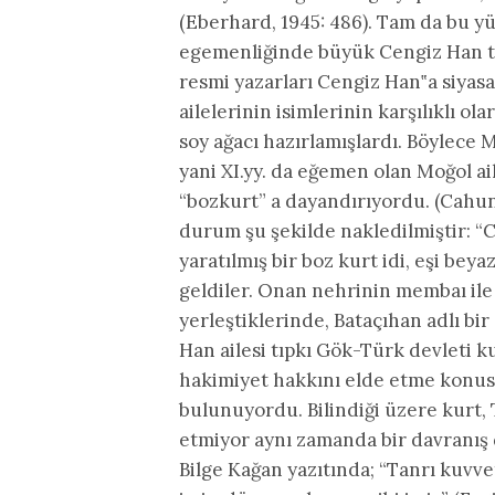
(Eberhard, 1945: 486). Tam da bu y
egemenliğinde büyük Cengiz Han ta
resmi yazarları Cengiz Han‟a siyas
ailelerinin isimlerinin karşılıklı ol
soy ağacı hazırlamışlardı. Böylece 
yani XI.yy. da eğemen olan Moğol ai
“bozkurt” a dayandırıyordu. (Cahun,
durum şu şekilde nakledilmiştir: “
yaratılmış bir boz kurt idi, eşi beya
geldiler. Onan nehrinin membaı ile
yerleştiklerinde, Bataçıhan adlı bir
Han ailesi tıpkı Gök-Türk devleti ku
hakimiyet hakkını elde etme konus
bulunuyordu. Bilindiği üzere kurt
etmiyor aynı zamanda bir davranı
Bilge Kağan yazıtında; “Tanrı kuvve