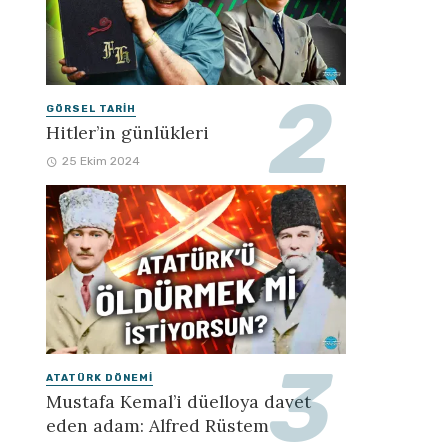
GÖRSEL TARIH
Hitler’in günlükleri
25 Ekim 2024
ATATÜRK DÖNEMI
Mustafa Kemal’i düelloya davet
eden adam: Alfred Rüstem