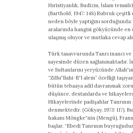
Hıristiyanlık, Budizm, İslam temsilc
(Barthold, 1947: 148) Rubruk çeşitl
neden böyle yaptığını sorduğunda:
aralarında hangisi gökyüzünde en 
ulaşmış oluyor ve mutlaka cevap alı
Türk tasavvurunda Tanrı inancı ve 
sayesinde düzen sağlanmaktadır. İs
ve Sultanlarını yeryüzünde Allah‟ın
“Zillu‟llahi-fi‟l alem” özelliği taşı
bütün tebaaya adil davranmak zorund
düşünce, destanlarda ve hikayelerd
Hikayelerinde padişahlar Tanrının gö
denmektedir. (Gökyay, 1973: 117). B
hakanı Möngke‟nin (Mengü), Fransa 
başlar. “Ebedi Tanrının buyruğudur 