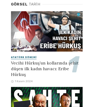
GÖRSEL
TARIH
ATATÜRK DÖNEMI
Vecihi Hürkuş’un kollarında şehit
düşen ilk kadın havacı: Eribe
Hürkuş
1 Kasım 2024