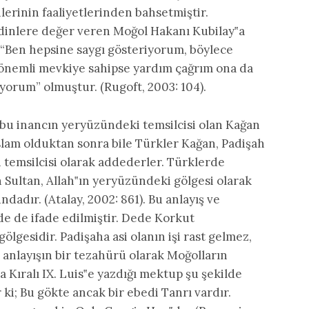
ilerinin faaliyetlerinden bahsetmiştir.
i dinlere değer veren Moğol Hakanı Kubilay‟a
 “Ben hepsine saygı gösteriyorum, böylece
önemli mevkiye sahipse yardım çağrım ona da
yorum” olmuştur. (Rugoft, 2003: 104).
bu inancın yeryüzündeki temsilcisi olan Kağan
lam olduktan sonra bile Türkler Kağan, Padişah
 temsilcisi olarak addederler. Türklerde
yan Sultan, Allah‟ın yeryüzündeki gölgesi olarak
adır. (Atalay, 2002: 861). Bu anlayış ve
e de ifade edilmiştir. Dede Korkut
lgesidir. Padişaha asi olanın işi rast gelmez,
u anlayışın bir tezahürü olarak Moğolların
Kıralı IX. Luis‟e yazdığı mektup şu şekilde
ki; Bu gökte ancak bir ebedi Tanrı vardır.