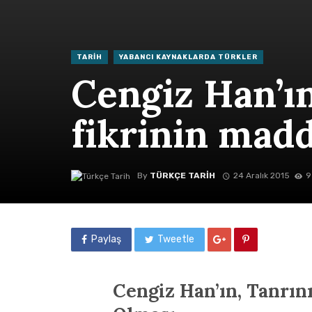
TARIH
YABANCI KAYNAKLARDA TÜRKLER
Cengiz Han’ı
fikrinin madd
By
TÜRKÇE TARIH
24 Aralık 2015
9
Paylaş
Tweetle
Cengiz Han’ın, Tanrın