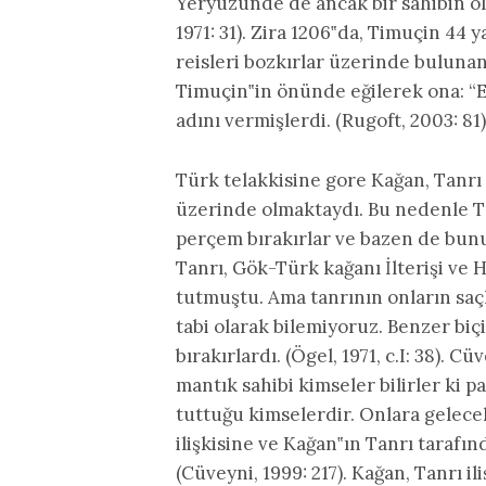
Yeryüzünde de ancak bir sahibin ol
1971: 31). Zira 1206‟da, Timuçin 44
reisleri bozkırlar üzerinde bulunan
Timuçin‟in önünde eğilerek ona: “
adını vermişlerdi. (Rugoft, 2003: 81)
Türk telakkisine gore Kağan, Tanrı
üzerinde olmaktaydı. Bu nedenle Tü
perçem bırakırlar ve bazen de bunu
Tanrı, Gök-Türk kağanı İlterişi ve
tutmuştu. Ama tanrının onların sa
tabi olarak bilemiyoruz. Benzer bi
bırakırlardı. (Ögel, 1971, c.I: 38). 
mantık sahibi kimseler bilirler ki p
tuttuğu kimselerdir. Onlara gelece
ilişkisine ve Kağan‟ın Tanrı tarafı
(Cüveyni, 1999: 217). Kağan, Tanrı i