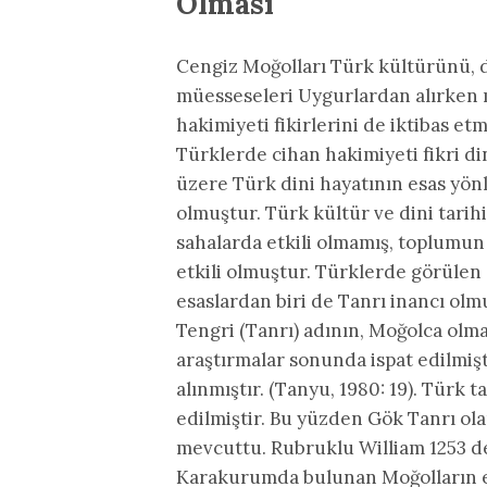
Olması
Cengiz Moğolları Türk kültürünü, d
müesseseleri Uygurlardan alırken me
hakimiyeti fikirlerini de iktibas etm
Türklerde cihan hakimiyeti fikri di
üzere Türk dini hayatının esas yön
olmuştur. Türk kültür ve dini tarih
sahalarda etkili olmamış, toplumun
etkili olmuştur. Türklerde görülen 
esaslardan biri de Tanrı inancı olm
Tengri (Tanrı) adının, Moğolca olm
araştırmalar sonunda ispat edilmiş
alınmıştır. (Tanyu, 1980: 19). Türk
edilmiştir. Bu yüzden Gök Tanrı ola
mevcuttu. Rubruklu William 1253 d
Karakurumda bulunan Moğolların eş