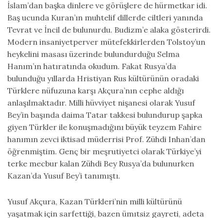
İslam’dan başka dinlere ve görüşlere de hürmetkar idi.
Baş ucunda Kuran’ın muhtelif dillerde ciltleri yanında
Tevrat ve İncil de bulunurdu. Budizm’e alaka gösterirdi.
Modern insaniyetperver mütefekkirlerden Tolstoy’un
heykelini masası üzerinde bulundurduğu Selma
Hanım’ın hatıratında okudum. Fakat Rusya’da
bulunduğu yıllarda Hristiyan Rus kültürünün oradaki
Türklere nüfuzuna karşı Akçura’nın cephe aldığı
anlaşılmaktadır. Milli hüvviyet nişanesi olarak Yusuf
Bey’in başında daima Tatar takkesi bulundurup şapka
giyen Türkler ile konuşmadığını büyük teyzem Fahire
hanımın zevci iktisad müderrisi Prof. Zühdi Inhan’dan
öğrenmiştim. Genç bir meşrutiyetci olarak Türkiye’yi
terke mecbur kalan Zühdi Bey Rusya’da bulunurken
Kazan’da Yusuf Bey’i tanımıştı.
Yusuf Akçura, Kazan Türkleri’nin milli kültürünü
yaşatmak için sarfettiği, bazen ümıtsiz gayreti, adeta