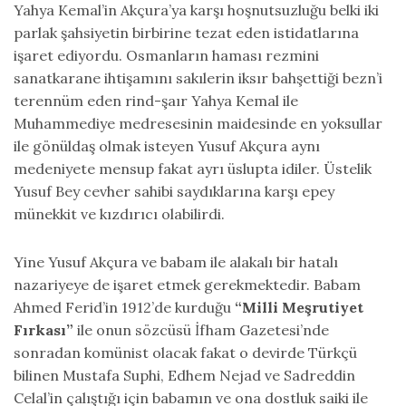
Yahya Kemal’in Akçura’ya karşı hoşnutsuzluğu belki iki
parlak şahsiyetin birbirine tezat eden istidatlarına
işaret ediyordu. Osmanların haması rezmini
sanatkarane ihtişamını sakılerin iksır bahşettiği bezn’i
terennüm eden rind-şaır Yahya Kemal ile
Muhammediye medresesinin maidesinde en yoksullar
ile gönüldaş olmak isteyen Yusuf Akçura aynı
medeniyete mensup fakat ayrı üslupta idiler. Üstelik
Yusuf Bey cevher sahibi saydıklarına karşı epey
münekkit ve kızdırıcı olabilirdi.
Yine Yusuf Akçura ve babam ile alakalı bir hatalı
nazariyeye de işaret etmek gerekmektedir. Babam
Ahmed Ferid’in 1912’de kurduğu
“Milli Meşrutiyet
Fırkası”
ile onun sözcüsü İfham Gazetesi’nde
sonradan komünist olacak fakat o devirde Türkçü
bilinen Mustafa Suphi, Edhem Nejad ve Sadreddin
Celal’in çalıştığı için babamın ve ona dostluk saiki ile