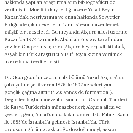
hakkında yapılan araştırmaların bibliografileri de
verilmiştir. Müellifin kaydettiği üzere Yusuf Bey’in
Kazan’daki neşriyatının ve onun hakkında Sovyetler
Birliği’nde çıkan eserlerin tam listesini düzenlemek
müşkil bir mesele idi. Bu meyanda Akçura ailesi üzerine
Kazan’da 1974 tarihinde Abdullah Yuspov tarafından
yazılan Gospoda Akçurinı (Akçura beyler) adlı kitabı İç
Asyalı bir Türk araştırıcı Yusuf Beyin kızına verilmek
üzere bana tevdi etmişti.
Dr. Georgeon’un eserinin ilk bölümü Yusuf Akçura’nın
şahsiyetine şekil veren 1876 ile 1897 seneleri yani
gençlik çağına aittir (“Les annes de formation”).
Değinilen başlıca mevzular şunlardır: Osmanlı Türkleri
ile Rusya Türklerinin münasebetleri; Akçura ailesi ve
çevresi; genç Yusuf’un dul kalan annesi bibi Fahr-i Banu
ile 1883’de İstanbul’a gelmesi; Istanbul’da, Türk
ordusunu görünce askerliğe duyduğu meyl; askeri