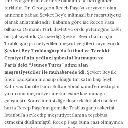
Dr Georgeon’un eserinde babamın naklettiğinden
farklıdır. Dr. Georgeon Receb Paşa’yı seryaveri olan
annemin babası Şevket Bey’e mümasil bir meşrutiyetçi
olarak anlatmaktadır. Babama göre ise Receb Paşa
bilhassa Osmanlı Türk devlet ve ordu geleneğine bağlı
bir şahsiyet idi. Çok sevdiği Şevket Beyin hatırı için
Trablusgarp’a nefyedilen meşrutiyeçtileri kayırıyordu.
Şevket Bey Trablusgarp’da İttihad ve Terekki
Cemiyeti’nin yedinci şubesini kurmuştu ve
Paris’deki “Jeunes Turcs” adını alan
meşrutiyetciler ile muhaberede idi.
Şevket Bey ilk
önce padişahın mensup olduğu tarikatın başı Şeyh
Zafir vasıtası ile İkinci Sultan Abdulhamıd’e mektuplar
yazıp onu meşrutiyet mefkuresine kazanmağa
çalışmıştı. Sonra ümitsizliğe düşerek ihtilalci usulleri
hatta Recep Paşa’nın gemi ile Trablusgarp askerini
İstanbul’a sevk edip meşrutiyet ilanına teşebbüs
etmesini düşünmüştü. Recep Paşa buna razı olmayınca