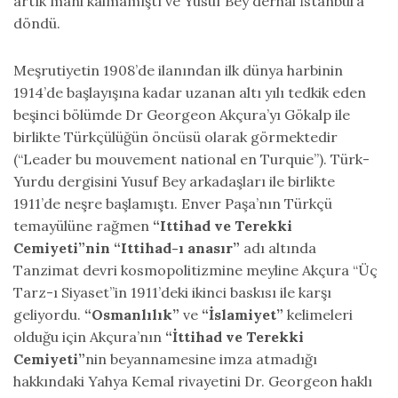
artık mani kalmamıştı ve Yusuf Bey derhal İstanbul’a
döndü.
Meşrutiyetin 1908’de ilanından ilk dünya harbinin
1914’de başlayışına kadar uzanan altı yılı tedkik eden
beşinci bölümde Dr Georgeon Akçura’yı Gökalp ile
birlikte Türkçülüğün öncüsü olarak görmektedir
(“Leader bu mouvement national en Turquie”). Türk-
Yurdu dergisini Yusuf Bey arkadaşları ile birlikte
1911’de neşre başlamıştı. Enver Paşa’nın Türkçü
temayülüne rağmen
“Ittihad ve Terekki
Cemiyeti”nin “Ittihad-ı anasır”
adı altında
Tanzimat devri kosmopolitizmine meyline Akçura “Üç
Tarz-ı Siyaset”in 1911’deki ikinci baskısı ile karşı
geliyordu.
“Osmanlılık”
ve
“İslamiyet”
kelimeleri
olduğu için Akçura’nın
“İttihad ve Terekki
Cemiyeti”
nin beyannamesine imza atmadığı
hakkındaki Yahya Kemal rivayetini Dr. Georgeon haklı