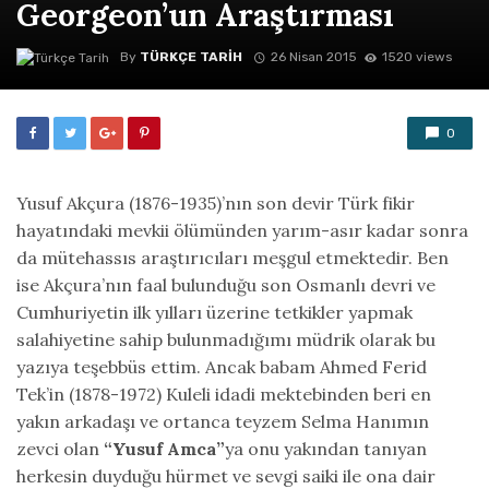
Georgeon’un Araştırması
By
TÜRKÇE TARIH
26 Nisan 2015
1520 views
0
Yusuf Akçura (1876-1935)’nın son devir Türk fikir
hayatındaki mevkii ölümünden yarım-asır kadar sonra
da mütehassıs araştırıcıları meşgul etmektedir. Ben
ise Akçura’nın faal bulunduğu son Osmanlı devri ve
Cumhuriyetin ilk yılları üzerine tetkikler yapmak
salahiyetine sahip bulunmadığımı müdrik olarak bu
yazıya teşebbüs ettim. Ancak babam Ahmed Ferid
Tek’in (1878-1972) Kuleli idadi mektebinden beri en
yakın arkadaşı ve ortanca teyzem Selma Hanımın
zevci olan
“Yusuf Amca”
ya onu yakından tanıyan
herkesin duyduğu hürmet ve sevgi saiki ile ona dair