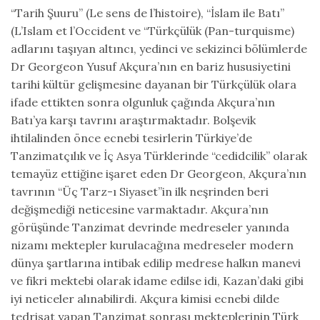
“Tarih Şuuru” (Le sens de l’histoire), “İslam ile Batı”
(L’Islam et l’Occident ve “Türkçülük (Pan-turquisme)
adlarını taşıyan altıncı, yedinci ve sekizinci bölümlerde
Dr Georgeon Yusuf Akçura’nın en bariz hususiyetini
tarihi kültür gelişmesine dayanan bir Türkçülük olara
ifade ettikten sonra olgunluk çağında Akçura’nın
Batı’ya karşı tavrını araştırmaktadır. Bolşevik
ihtilalinden önce ecnebi tesirlerin Türkiye’de
Tanzimatçılık ve İç Asya Türklerinde “cedidcilik” olarak
temayüz ettiğine işaret eden Dr Georgeon, Akçura’nın
tavrının “Üç Tarz-ı Siyaset”in ilk neşrinden beri
değişmediği neticesine varmaktadır. Akçura’nın
görüşünde Tanzimat devrinde medreseler yanında
nizamı mektepler kurulacağına medreseler modern
dünya şartlarına intibak edilip medrese halkın manevi
ve fikri mektebi olarak idame edilse idi, Kazan’daki gibi
iyi neticeler alınabilirdi. Akçura kimisi ecnebi dilde
tedrisat yapan Tanzimat sonrası mekteplerinin Türk