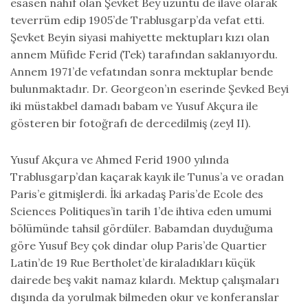
esasen nahıf olan Şevket Bey üzüntü de ilave olarak
teverrüm edip 1905’de Trablusgarp’da vefat etti.
Şevket Beyin siyasi mahiyette mektupları kızı olan
annem Müfide Ferid (Tek) tarafından saklanıyordu.
Annem 1971’de vefatından sonra mektuplar bende
bulunmaktadır. Dr. Georgeon’ın eserinde Şevked Beyi
iki müstakbel damadı babam ve Yusuf Akçura ile
gösteren bir fotoğrafı de dercedilmiş (zeyl II).
Yusuf Akçura ve Ahmed Ferid 1900 yılında
Trablusgarp’dan kaçarak kayık ile Tunus’a ve oradan
Paris’e gitmişlerdi. İki arkadaş Paris’de Ecole des
Sciences Politiques’in tarih 1’de ihtiva eden umumi
bölümünde tahsil gördüler. Babamdan duyduğuma
göre Yusuf Bey çok dindar olup Paris’de Quartier
Latin’de 19 Rue Bertholet’de kiraladıkları küçük
dairede beş vakit namaz kılardı. Mektup çalışmaları
dışında da yorulmak bilmeden okur ve konferanslar