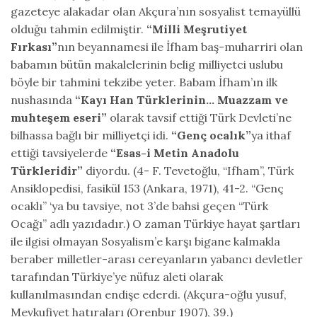
gazeteye alakadar olan Akçura’nın sosyalist temayüllü
olduğu tahmin edilmiştir.
“Milli Meşrutiyet
Fırkası”
nın beyannamesi ile İfham baş-muharriri olan
babamın bütün makalelerinin belig milliyetci uslubu
böyle bir tahmini tekzibe yeter. Babam İfham’ın ilk
nushasında
“Kayı Han Türklerinin… Muazzam ve
muhteşem eseri”
olarak tavsif ettiği Türk Devleti’ne
bilhassa bağlı bir milliyetçi idi.
“Genç ocalık”
ya ithaf
ettiği tavsiyelerde
“Esas-i Metin Anadolu
Türkleridir”
diyordu. (4- F. Tevetoğlu, “Ifham”, Türk
Ansiklopedisi, fasikül 153 (Ankara, 1971), 41-2. “Genç
ocaklı” ‘ya bu tavsiye, not 3’de bahsi geçen “Türk
Ocağı” adlı yazıdadır.) O zaman Türkiye hayat şartları
ile ilgisi olmayan Sosyalism’e karşı bigane kalmakla
beraber milletler-arası cereyanların yabancı devletler
tarafından Türkiye’ye nüfuz aleti olarak
kullanılmasından endişe ederdi. (Akçura-oğlu yusuf,
Mevkufiyet hatıraları (Orenbur 1907), 39.)