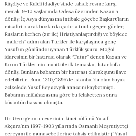
Rüşdiye ve Kuleli idadiye’sinde tahsıl; resme karşı
merak; 9-10 yaşlarında Odesa üzerinden Kazan’a
dönüş; İç Asya dünyasına intibak; göçebe Başkurt’ların
misafiri olarak bozkırda çadır altında geçen günler;
Rusların kerhen (zır ile) Hristiyanlaştırdığı ve böylece
“mükreh” adını alan Türkler ile karşılaşınca genç
Yusuf’un gönlünde uyanan Türklük şuuru; Moğol
idaresinin bir hatırası olarak “Tatar” denen Kazan ve
Kırım Türklerinin muhiti ile ilk temaslar; İstanbul’a
dönüş. Bunlara babamın bir hatırası olarak şunu ilave
edebilirim. Rumi 1310/1895’de İstanbul’da olan büyük
zelzelede Yusuf Bey sevgili annesini kaybetmişti.
Babamın mülahazasına göre bu felaketten sonra
büsbütün hassas olmuştu.
Dr. Georgeon’un eserinin ikinci bölümü Yusuf
Akçura’nın 1897-1903 yıllarında Osmanlı Meşrutiyetçi
cereyanı ile münasebetlerine tahsis edilmiştir (“Yusuf