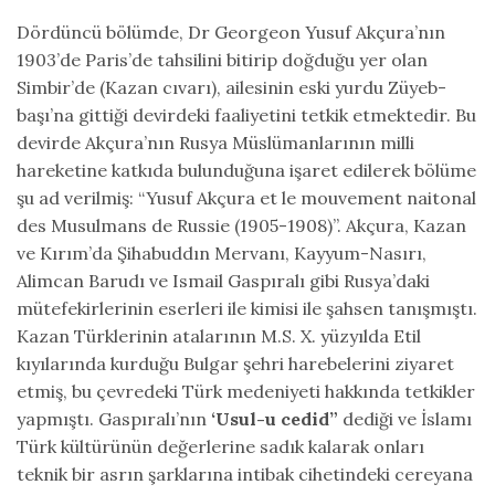
Dördüncü bölümde, Dr Georgeon Yusuf Akçura’nın
1903’de Paris’de tahsilini bitirip doğduğu yer olan
Simbir’de (Kazan cıvarı), ailesinin eski yurdu Züyeb-
başı’na gittiği devirdeki faaliyetini tetkik etmektedir. Bu
devirde Akçura’nın Rusya Müslümanlarının milli
hareketine katkıda bulunduğuna işaret edilerek bölüme
şu ad verilmiş: “Yusuf Akçura et le mouvement naitonal
des Musulmans de Russie (1905-1908)”. Akçura, Kazan
ve Kırım’da Şihabuddın Mervanı, Kayyum-Nasırı,
Alimcan Barudı ve Ismail Gaspıralı gibi Rusya’daki
mütefekirlerinin eserleri ile kimisi ile şahsen tanışmıştı.
Kazan Türklerinin atalarının M.S. X. yüzyılda Etil
kıyılarında kurduğu Bulgar şehri harebelerini ziyaret
etmiş, bu çevredeki Türk medeniyeti hakkında tetkikler
yapmıştı. Gaspıralı’nın
‘Usul-u cedid”
dediği ve İslamı
Türk kültürünün değerlerine sadık kalarak onları
teknik bir asrın şarklarına intibak cihetindeki cereyana