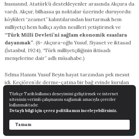
hususund, Atatürk’ü destekleyenler arasında Akçura da
vardı. Akçur, bilhassa şu noktalar üzerinde duruyordu:
köylüleri “zeamet” kalıntılarından kurtarmak hem
milliyetçi hem halkçı aydın nesilleri yetiştirmek ve
“Türk Milli Devleti’ni sağlam ekonomik esaslara
dayanmak”
. (8- Akçura-oğlu Yusuf, Siyaset ve iktasad
(İstanbul, 1924), “Türk milliyetçiliğinin iktisadı
menşelerine dair” adlı müsahabe.)
Selma Hanım Yusuf Beyin hayat tarzından pek mesut
idi. Keçiören’de derme-çatma bir bağ evinde kurulan
kütüphanede köy hayatı yaşarlardı. Ankara’nın
Türkçe Tarih kullanıcı deneyimini geliştirmek ve internet
merasimlerine toplantılarına katılmazlardı. Dostlara
sitesinin verimli çalışmasını sağlamak amacıyla çerezler
ayrılan pazar gününde Yusuf Bey ile sohbete pilavını
kullanmaktadır.
Detaylı bilgi için çerez politikamızı inceleyebilirsiniz.
yemeğe, çayını içmeye gelenler, talebesi ve birkaç
mütefekkir dışında civar köylüleri idi. Ankara kedileri
Tamam
de kapı eşiğinde dizilip nasıp beklerdi.