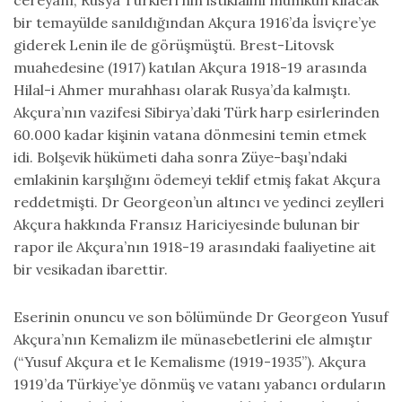
bir temayülde sanıldığından Akçura 1916’da İsviçre’ye
giderek Lenin ile de görüşmüştü. Brest-Litovsk
muahedesine (1917) katılan Akçura 1918-19 arasında
Hilal-i Ahmer murahhası olarak Rusya’da kalmıştı.
Akçura’nın vazifesi Sibirya’daki Türk harp esirlerinden
60.000 kadar kişinin vatana dönmesini temin etmek
idi. Bolşevik hükümeti daha sonra Züye-başı’ndaki
emlakinin karşılığını ödemeyi teklif etmiş fakat Akçura
reddetmişti. Dr Georgeon’un altıncı ve yedinci zeylleri
Akçura hakkında Fransız Hariciyesinde bulunan bir
rapor ile Akçura’nın 1918-19 arasındaki faaliyetine ait
bir vesikadan ibarettir.
Eserinin onuncu ve son bölümünde Dr Georgeon Yusuf
Akçura’nın Kemalizm ile münasebetlerini ele almıştır
(“Yusuf Akçura et le Kemalisme (1919-1935”). Akçura
1919’da Türkiye’ye dönmüş ve vatanı yabancı orduların