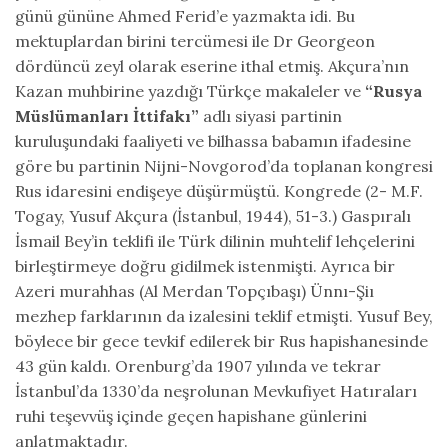
günü gününe Ahmed Ferid’e yazmakta idi. Bu
mektuplardan birini tercümesi ile Dr Georgeon
dördüncü zeyl olarak eserine ithal etmiş. Akçura’nın
Kazan muhbirine yazdığı Türkçe makaleler ve
“Rusya
Müslümanları İttifakı”
adlı siyasi partinin
kuruluşundaki faaliyeti ve bilhassa babamın ifadesine
göre bu partinin Nijni-Novgorod’da toplanan kongresi
Rus idaresini endişeye düşürmüştü. Kongrede (2- M.F.
Togay, Yusuf Akçura (İstanbul, 1944), 51-3.) Gaspıralı
İsmail Bey’in teklifi ile Türk dilinin muhtelif lehçelerini
birleştirmeye doğru gidilmek istenmişti. Ayrıca bir
Azeri murahhas (Al Merdan Topçıbaşı) Ünnı-Şiı
mezhep farklarının da izalesini teklif etmişti. Yusuf Bey,
böylece bir gece tevkif edilerek bir Rus hapishanesinde
43 gün kaldı. Orenburg’da 1907 yılında ve tekrar
İstanbul’da 1330’da neşrolunan Mevkufiyet Hatıraları
ruhi teşevvüş içinde geçen hapishane günlerini
anlatmaktadır.