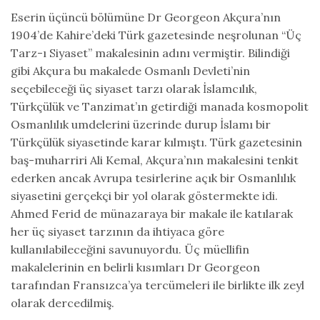
Eserin üçüncü bölümüne Dr Georgeon Akçura’nın
1904’de Kahire’deki Türk gazetesinde neşrolunan “Üç
Tarz-ı Siyaset” makalesinin adını vermiştir. Bilindiği
gibi Akçura bu makalede Osmanlı Devleti’nin
seçebileceği üç siyaset tarzı olarak İslamcılık,
Türkçülük ve Tanzimat’ın getirdiği manada kosmopolit
Osmanlılık umdelerini üzerinde durup İslamı bir
Türkçülük siyasetinde karar kılmıştı. Türk gazetesinin
baş-muharriri Ali Kemal, Akçura’nın makalesini tenkit
ederken ancak Avrupa tesirlerine açık bir Osmanlılık
siyasetini gerçekçi bir yol olarak göstermekte idi.
Ahmed Ferid de münazaraya bir makale ile katılarak
her üç siyaset tarzının da ihtiyaca göre
kullanılabileceğini savunuyordu. Üç müellifin
makalelerinin en belirli kısımları Dr Georgeon
tarafından Fransızca’ya tercümeleri ile birlikte ilk zeyl
olarak dercedilmiş.