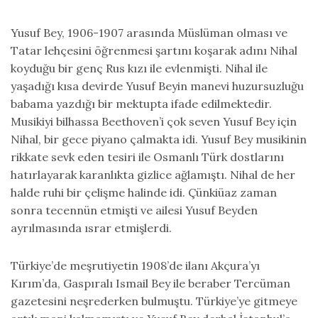
Yusuf Bey, 1906-1907 arasında Müslüman olması ve
Tatar lehçesini öğrenmesi şartını koşarak adını Nihal
koyduğu bir genç Rus kızı ile evlenmişti. Nihal ile
yaşadığı kısa devirde Yusuf Beyin manevi huzursuzluğu
babama yazdığı bir mektupta ifade edilmektedir.
Musikiyi bilhassa Beethoven’i çok seven Yusuf Bey için
Nihal, bir gece piyano çalmakta idi. Yusuf Bey musikinin
rikkate sevk eden tesiri ile Osmanlı Türk dostlarını
hatırlayarak karanlıkta gizlice ağlamıştı. Nihal de her
halde ruhi bir çelişme halinde idi. Çünkiüaz zaman
sonra tecennün etmişti ve ailesi Yusuf Beyden
ayrılmasında ısrar etmişlerdi.
Türkiye’de meşrutiyetin 1908’de ilanı Akçura’yı
Kırım’da, Gaspıralı Ismail Bey ile beraber Tercüman
gazetesini neşrederken bulmuştu. Türkiye’ye gitmeye