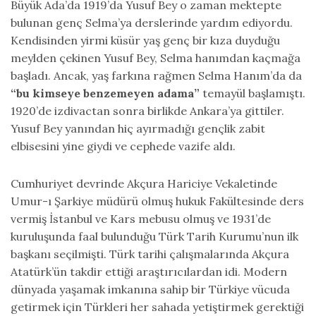
Büyük Ada’da 1919’da Yusuf Bey o zaman mektepte
bulunan genç Selma’ya derslerinde yardım ediyordu.
Kendisinden yirmi küsür yaş genç bir kıza duyduğu
meylden çekinen Yusuf Bey, Selma hanımdan kaçmağa
başladı. Ancak, yaş farkına rağmen Selma Hanım’da da
“bu kimseye benzemeyen adama”
temayül başlamıştı.
1920’de izdivactan sonra birlikde Ankara’ya gittiler.
Yusuf Bey yanından hiç ayırmadığı gençlik zabit
elbisesini yine giydi ve cephede vazife aldı.
Cumhuriyet devrinde Akçura Hariciye Vekaletinde
Umur-ı Şarkiye müdürü olmuş hukuk Fakültesinde ders
vermiş İstanbul ve Kars mebusu olmuş ve 1931’de
kuruluşunda faal bulunduğu Türk Tarih Kurumu’nun ilk
başkanı seçilmişti. Türk tarihi çalışmalarında Akçura
Atatürk’ün takdir ettiği araştırıcılardan idi. Modern
dünyada yaşamak imkanına sahip bir Türkiye vücuda
getirmek için Türkleri her sahada yetiştirmek gerektiği