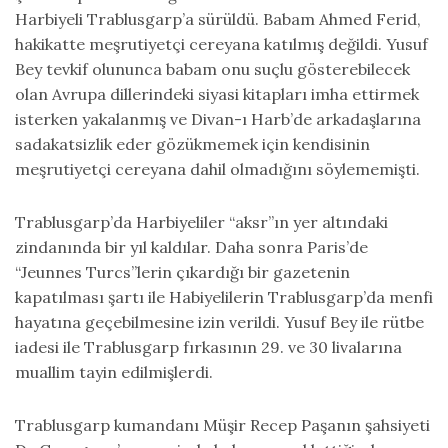
Harbiyeli Trablusgarp’a sürüldü. Babam Ahmed Ferid,
hakikatte meşrutiyetçi cereyana katılmış değildi. Yusuf
Bey tevkif olununca babam onu suçlu gösterebilecek
olan Avrupa dillerindeki siyasi kitapları imha ettirmek
isterken yakalanmış ve Divan-ı Harb’de arkadaşlarına
sadakatsizlik eder gözükmemek için kendisinin
meşrutiyetçi cereyana dahil olmadığını söylememişti.
Trablusgarp’da Harbiyeliler “aksr”ın yer altındaki
zindanında bir yıl kaldılar. Daha sonra Paris’de
“Jeunnes Turcs”lerin çıkardığı bir gazetenin
kapatılması şartı ile Habiyelilerin Trablusgarp’da menfi
hayatına geçebilmesine izin verildi. Yusuf Bey ile rütbe
iadesi ile Trablusgarp fırkasının 29. ve 30 livalarına
muallim tayin edilmişlerdi.
Trablusgarp kumandanı Müşir Recep Paşanın şahsiyeti