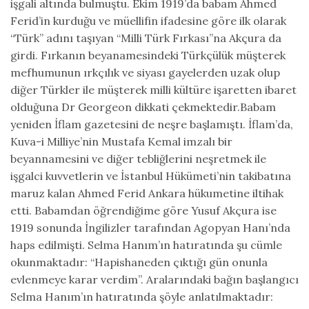
işgali altında bulmuştu. Ekim 1919’da babam Ahmed
Ferid’in kurduğu ve müellifin ifadesine göre ilk olarak
“Türk” adını taşıyan “Milli Türk Fırkası”na Akçura da
girdi. Fırkanın beyanamesindeki Türkçülük müşterek
mefhumunun ırkçılık ve siyası gayelerden uzak olup
diğer Türkler ile müşterek milli kültüre işaretten ibaret
olduğuna Dr Georgeon dikkati çekmektedir.Babam
yeniden İflam gazetesini de neşre başlamıştı. İflam’da,
Kuva-i Milliye’nin Mustafa Kemal imzalı bir
beyannamesini ve diğer tebliğlerini neşretmek ile
işgalci kuvvetlerin ve İstanbul Hükümeti’nin takibatına
maruz kalan Ahmed Ferid Ankara hükumetine iltihak
etti. Babamdan öğrendiğime göre Yusuf Akçura ise
1919 sonunda İngilizler tarafından Agopyan Hanı’nda
haps edilmişti. Selma Hanım’ın hatıratında şu cümle
okunmaktadır: “Hapishaneden çıktığı gün onunla
evlenmeye karar verdim”. Aralarındaki bağın başlangıcı
Selma Hanım’ın hatıratında şöyle anlatılmaktadır: