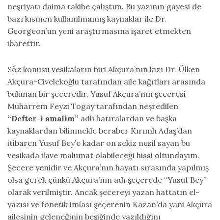
neşriyatı daima takibe çalıştım. Bu yazının gayesi de
bazı kısmen kullanılmamış kaynaklar ile Dr.
Georgeon’un yeni araştırmasına işaret etmekten
ibarettir.
Söz konusu vesikaların biri Akçura’nın kızı Dr. Ülken
Akçura-Civelekoğlu tarafından aile kağıtları arasında
bulunan bir şeceredir. Yusuf Akçura’nın şeceresi
Muharrem Feyzi Togay tarafından neşredilen
“Defter-i amalim”
adlı hatıralardan ve başka
kaynaklardan bilinmekle beraber Kırımlı Adaş’dan
itibaren Yusuf Bey’e kadar on sekiz nesil sayan bu
vesikada ilave malumat olabileceği hissi oltundayım.
Şecere yenidir ve Akçura’nın hayatı sırasında yapılmış
olsa gerek çünkü Akçura’nın adı şeçerede “Yusuf Bey”
olarak verilmiştir. Ancak şecereyi yazan hattatın el-
yazısı ve fonetik imlası şeçerenin Kazan’da yani Akçura
ailesinin geleneğinin beşiğinde yazıldığını