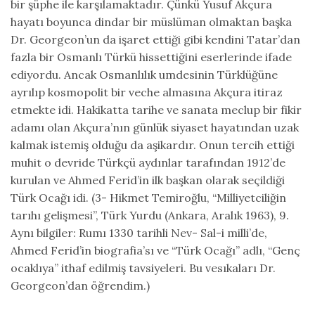
bir şüphe ile karşılamaktadır. Çünkü Yusuf Akçura
hayatı boyunca dindar bir müslüman olmaktan başka
Dr. Georgeon’un da işaret ettiği gibi kendini Tatar’dan
fazla bir Osmanlı Türkü hissettiğini eserlerinde ifade
ediyordu. Ancak Osmanlılık umdesinin Türklüğüne
ayrılıp kosmopolit bir veche almasına Akçura itiraz
etmekte idi. Hakikatta tarihe ve sanata meclup bir fikir
adamı olan Akçura’nın günlük siyaset hayatından uzak
kalmak istemiş olduğu da aşikardır. Onun tercih ettiği
muhit o devride Türkçü aydınlar tarafından 1912’de
kurulan ve Ahmed Ferid’in ilk başkan olarak seçildiği
Türk Ocağı idi. (3- Hikmet Temiroğlu, “Milliyetciliğin
tarıhı gelişmesi”, Türk Yurdu (Ankara, Aralık 1963), 9.
Aynı bilgiler: Rumı 1330 tarihli Nev- Sal-i milli’de,
Ahmed Ferid’in biografia’sı ve “Türk Ocağı” adlı, “Genç
ocaklıya” ithaf edilmiş tavsiyeleri. Bu vesıkaları Dr.
Georgeon’dan öğrendim.)