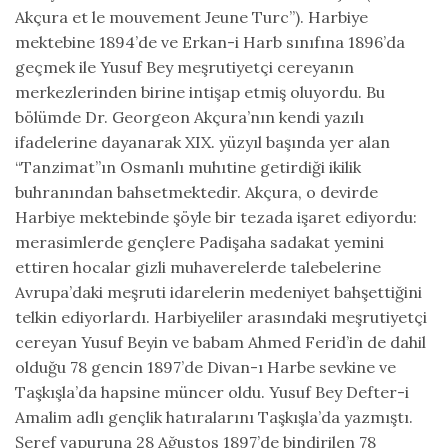
Akçura et le mouvement Jeune Turc”). Harbiye
mektebine 1894’de ve Erkan-i Harb sınıfına 1896’da
geçmek ile Yusuf Bey meşrutiyetçi cereyanın
merkezlerinden birine intişap etmiş oluyordu. Bu
bölümde Dr. Georgeon Akçura’nın kendi yazılı
ifadelerine dayanarak XIX. yüzyıl başında yer alan
“Tanzimat”ın Osmanlı muhıtine getirdiği ikilik
buhranından bahsetmektedir. Akçura, o devirde
Harbiye mektebinde şöyle bir tezada işaret ediyordu:
merasimlerde gençlere Padişaha sadakat yemini
ettiren hocalar gizli muhaverelerde talebelerine
Avrupa’daki meşruti idarelerin medeniyet bahşettiğini
telkin ediyorlardı. Harbiyeliler arasındaki meşrutiyetçi
cereyan Yusuf Beyin ve babam Ahmed Ferid’in de dahil
olduğu 78 gencin 1897’de Divan-ı Harbe sevkine ve
Taşkışla’da hapsine müncer oldu. Yusuf Bey Defter-i
Amalim adlı gençlik hatıralarını Taşkışla’da yazmıştı.
Şeref vapuruna 28 Ağustos 1897’de bindirilen 78