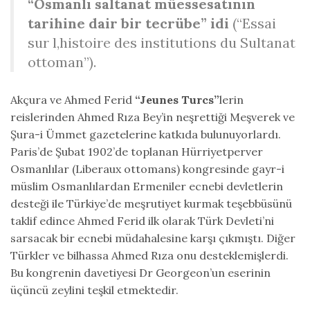
“Osmanlı saltanat müessesatının
tarihine dair bir tecrübe” idi
(“Essai
sur l,histoire des institutions du Sultanat
ottoman”).
Akçura ve Ahmed Ferid
“Jeunes Turcs”
lerin
reislerinden Ahmed Rıza Bey’in neşrettiği Meşverek ve
Şura-i Ümmet gazetelerine katkıda bulunuyorlardı.
Paris’de Şubat 1902’de toplanan Hürriyetperver
Osmanlılar (Liberaux ottomans) kongresinde gayr-i
müslim Osmanlılardan Ermeniler ecnebi devletlerin
desteği ile Türkiye’de meşrutiyet kurmak teşebbüsünü
taklif edince Ahmed Ferid ilk olarak Türk Devleti’ni
sarsacak bir ecnebi müdahalesine karşı çıkmıştı. Diğer
Türkler ve bilhassa Ahmed Rıza onu desteklemişlerdi.
Bu kongrenin davetiyesi Dr Georgeon’un eserinin
üçüncü zeylini teşkil etmektedir.