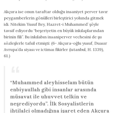
Akçura ise onun taraftar olduğu insaniyet perver tavır
peygamberlerin gönülleri birleştirici yolunda gitmek
idi. Nitekim Yusuf Bey, Hazret-i Muhammed’ şöyle
tavsif ediyordu “beşeriyetin en büyük inkılaplarından
birinin fili”. Bu inkılabın insaniperver vechesini de şu
sözleşlerle tafsil etmişti: (6- Akçura-oğlu yusuf, Duasır
Avrupa’da siyası ve ictimaı fikirler (istanbul, H. 1339),
61.)
“Muhammed aleyhisselam bütün
enbiyaullah gibi insanlar arasında
müsavat ile uhuvvet telkin ve
neşrediyordu”. İlk Sosyalistlerin
ihtilalci olmadığına işaret eden Akçura