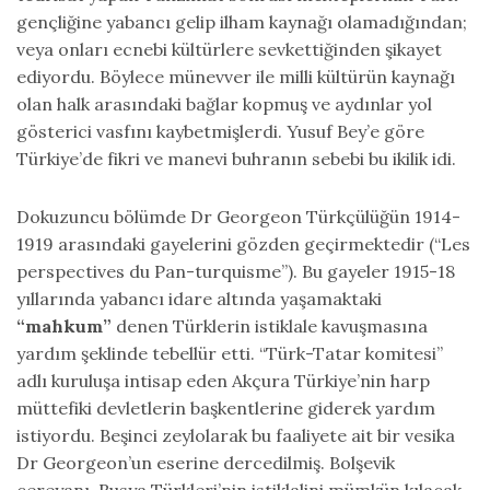
gençliğine yabancı gelip ilham kaynağı olamadığından;
veya onları ecnebi kültürlere sevkettiğinden şikayet
ediyordu. Böylece münevver ile milli kültürün kaynağı
olan halk arasındaki bağlar kopmuş ve aydınlar yol
gösterici vasfını kaybetmişlerdi. Yusuf Bey’e göre
Türkiye’de fikri ve manevi buhranın sebebi bu ikilik idi.
Dokuzuncu bölümde Dr Georgeon Türkçülüğün 1914-
1919 arasındaki gayelerini gözden geçirmektedir (“Les
perspectives du Pan-turquisme”). Bu gayeler 1915-18
yıllarında yabancı idare altında yaşamaktaki
“mahkum”
denen Türklerin istiklale kavuşmasına
yardım şeklinde tebellür etti. “Türk-Tatar komitesi”
adlı kuruluşa intisap eden Akçura Türkiye’nin harp
müttefiki devletlerin başkentlerine giderek yardım
istiyordu. Beşinci zeylolarak bu faaliyete ait bir vesika
Dr Georgeon’un eserine dercedilmiş. Bolşevik
cereyanı, Rusya Türkleri’nin istiklalini mümkün kılacak