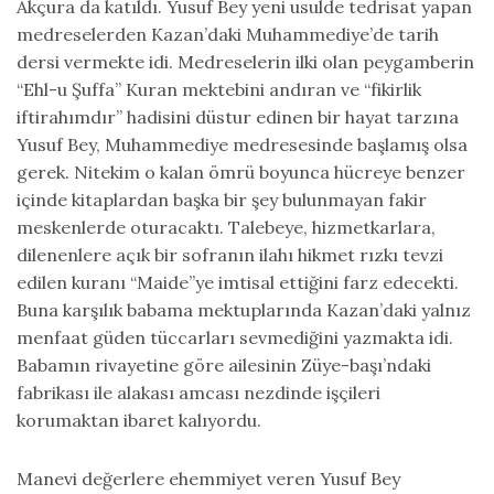
Akçura da katıldı. Yusuf Bey yeni usulde tedrisat yapan
medreselerden Kazan’daki Muhammediye’de tarih
dersi vermekte idi. Medreselerin ilki olan peygamberin
“Ehl-u Şuffa” Kuran mektebini andıran ve “fikirlik
iftirahımdır” hadisini düstur edinen bir hayat tarzına
Yusuf Bey, Muhammediye medresesinde başlamış olsa
gerek. Nitekim o kalan ömrü boyunca hücreye benzer
içinde kitaplardan başka bir şey bulunmayan fakir
meskenlerde oturacaktı. Talebeye, hizmetkarlara,
dilenenlere açık bir sofranın ilahı hikmet rızkı tevzi
edilen kuranı “Maide”ye imtisal ettiğini farz edecekti.
Buna karşılık babama mektuplarında Kazan’daki yalnız
menfaat güden tüccarları sevmediğini yazmakta idi.
Babamın rivayetine göre ailesinin Züye-başı’ndaki
fabrikası ile alakası amcası nezdinde işçileri
korumaktan ibaret kalıyordu.
Manevi değerlere ehemmiyet veren Yusuf Bey