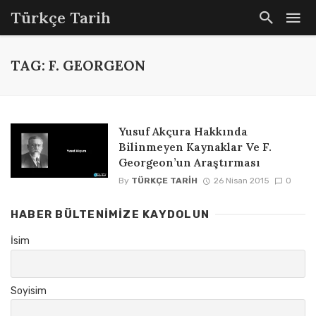
Türkçe Tarih
TAG: F. GEORGEON
Yusuf Akçura Hakkında
Bilinmeyen Kaynaklar Ve F.
Georgeon’un Araştırması
By
TÜRKÇE TARIH
26 Nisan 2015
0
HABER BÜLTENIMIZE KAYDOLUN
İsim
Soyisim