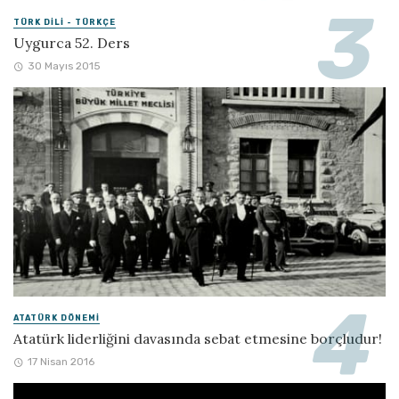
TÜRK DILI - TÜRKÇE
Uygurca 52. Ders
30 Mayıs 2015
ATATÜRK DÖNEMI
Atatürk liderliğini davasında sebat etmesine borçludur!
17 Nisan 2016