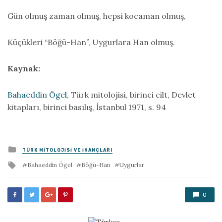
Gün olmuş zaman olmuş, hepsi kocaman olmuş,
Küçükleri “Böğü-Han”, Uygurlara Han olmuş.
Kaynak:
Bahaeddin Ögel
, Türk mitolojisi, birinci cilt, Devlet
kitapları, birinci basılış, İstanbul 1971, s. 94
Posted
TÜRK MITOLOJISI VE İNANÇLARI
in
Tagged
Bahaeddin Ögel
Böğü-Han
Uygurlar
with
0