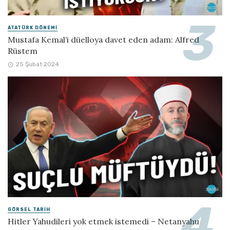
ATATÜRK DÖNEMI
Mustafa Kemal’i düelloya davet eden adam: Alfred
Rüstem
25 Şubat 2024
GÖRSEL TARIH
Hitler Yahudileri yok etmek istemedi – Netanyahu