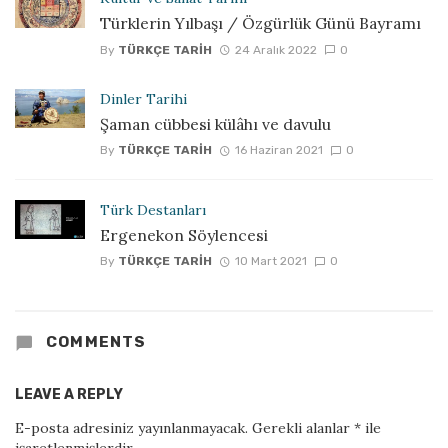
Türklerin Yılbaşı / Özgürlük Günü Bayramı
By
TÜRKÇE TARIH
24 Aralık 2022
0
Dinler Tarihi
Şaman cübbesi külâhı ve davulu
By
TÜRKÇE TARIH
16 Haziran 2021
0
Türk Destanları
Ergenekon Söylencesi
By
TÜRKÇE TARIH
10 Mart 2021
0
COMMENTS
LEAVE A REPLY
E-posta adresiniz yayınlanmayacak.
Gerekli alanlar
*
ile
işaretlenmişlerdir