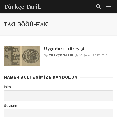
Türkçe Tarih
TAG: BÖĞÜ-HAN
Uygurların türeyişi
By
TÜRKÇE TARIH
10 Şubat 2017
0
HABER BÜLTENIMIZE KAYDOLUN
İsim
Soyisim