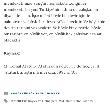
memleketimize zengin memleketi, zenginler
memleketi, bu yeni Türkiye‟nin adına da çalışkanlar
diyarı denilsin. İşte millet böyle bir devir içinde
bulunuyor ve böyle bir devre yükselecektir. Ve böyle bir
devrin tarihini yazacaktır. Ve böyle bir devirde, böyle
bir tarihte en büyük yer, en büyük hak çalışkanlara ait
olacaktır.
Kaynak:
M. Kemal Atatürk, Atatürk’ün söylev ve demeçleri II,
Atatürk araştırma merkezi, 1997, s. 108
Posted
ATATÜRK'ÜN SÖYLEV VE DEMEÇLERI
in
Tagged
Atatürk’ün Söylev ve Demeçleri
Mustafa Kemal Atatürk
with