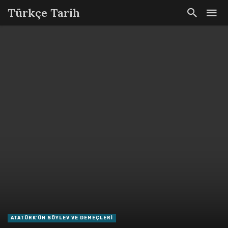
Türkçe Tarih
ATATÜRK'ÜN SÖYLEV VE DEMEÇLERI