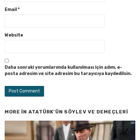
Email
*
Website
Daha sonraki yorumlarımda kullanılması için adım, e-
posta adresim ve site adresim bu tarayıcıya kaydedilsin.
MORE IN
ATATÜRK'ÜN SÖYLEV VE DEMEÇLERI