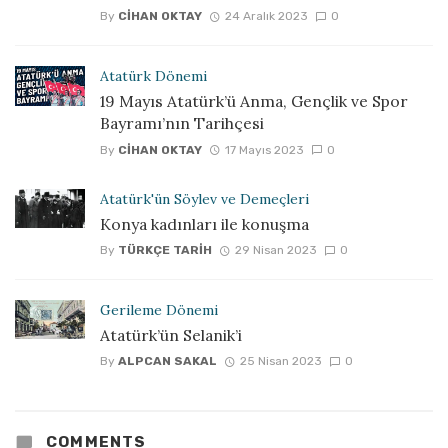
By
CIHAN OKTAY
24 Aralık 2023
0
Atatürk Dönemi
19 Mayıs Atatürk’ü Anma, Gençlik ve Spor
Bayramı’nın Tarihçesi
By
CIHAN OKTAY
17 Mayıs 2023
0
Atatürk'ün Söylev ve Demeçleri
Konya kadınları ile konuşma
By
TÜRKÇE TARIH
29 Nisan 2023
0
Gerileme Dönemi
Atatürk’ün Selanik’i
By
ALPCAN SAKAL
25 Nisan 2023
0
COMMENTS