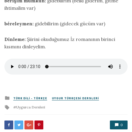
bérişim mümkün:
gidebilirim (belki giderim, gitme
ihtimalim var)
béreleymen:
gidebilirim (gidecek gücüm var)
Dinleme:
Şiirini okuduğumuz İz romanının birinci
kısmını dinleyelim.
Posted
TÜRK DILI - TÜRKÇE
UYGUR TÜRKÇESI DERSLERI
in
Tagged
Uygurca Dersleri
with
0