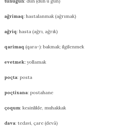
tünügün
: dün (dün ü gün)
ağrimaq
: hastalanmak (ağrımak)
ağriq
: hasta (ağrı, ağrık)
qarimaq
(qara-): bakmak; ilgilenmek
evetmek:
yollamak
poçta
: posta
poçtixana
: postahane
çoqum
: kesinlikle, muhakkak
dava
: tedavi, çare (devâ)