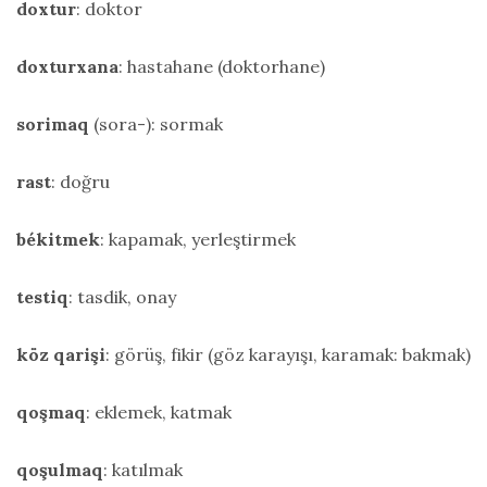
doxtur
: doktor
doxturxana
: hastahane (doktorhane)
sorimaq
(sora-): sormak
rast
: doğru
békitmek
: kapamak, yerleştirmek
testiq
: tasdik, onay
köz
qarişi
: görüş, fikir (göz karayışı, karamak: bakmak)
qoşmaq
: eklemek, katmak
qoşulmaq
: katılmak