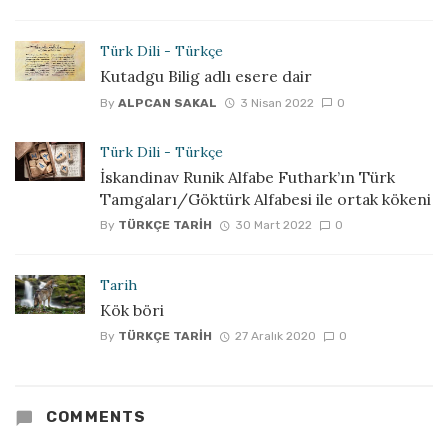
Türk Dili - Türkçe
Kutadgu Bilig adlı esere dair
By
ALPCAN SAKAL
3 Nisan 2022
0
Türk Dili - Türkçe
İskandinav Runik Alfabe Futhark’ın Türk
Tamgaları/Göktürk Alfabesi ile ortak kökeni
By
TÜRKÇE TARIH
30 Mart 2022
0
Tarih
Kök böri
By
TÜRKÇE TARIH
27 Aralık 2020
0
COMMENTS