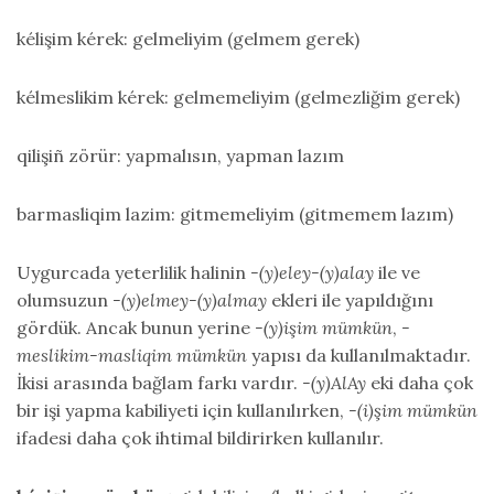
kélişim kérek: gelmeliyim (gelmem gerek)
kélmeslikim kérek: gelmemeliyim (gelmezliğim gerek)
qilişiñ zörür: yapmalısın, yapman lazım
barmasliqim lazim: gitmemeliyim (gitmemem lazım)
Uygurcada yeterlilik halinin
-(y)eley-(y)alay
ile ve
olumsuzun
-(y)elmey-(y)almay
ekleri ile yapıldığını
gördük. Ancak bunun yerine
-(y)işim mümkün
,
-
meslikim-masliqim mümkün
yapısı da kullanılmaktadır.
İkisi arasında bağlam farkı vardır.
-(y)AlAy
eki daha çok
bir işi yapma kabiliyeti için kullanılırken,
-(i)şim mümkün
ifadesi daha çok ihtimal bildirirken kullanılır.