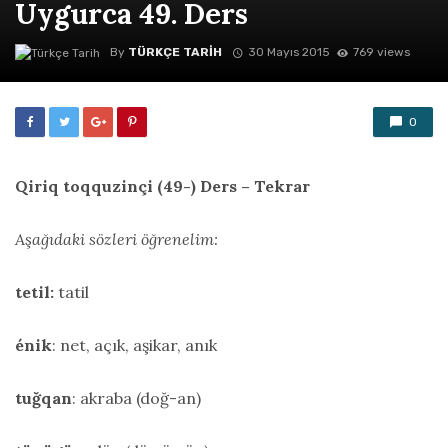
Uygurca 49. Ders
By
TÜRKÇE TARIH
30 Mayıs 2015
769 views
0
Qiriq toqquzinçi (49-) Ders – Tekrar
Aşağıdaki sözleri öğrenelim:
tetil:
tatil
énik
: net, açık, aşikar, anık
tuğqan
: akraba (doğ-an)