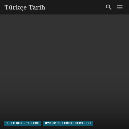
Türkçe Tarih
TÜRK DILI - TÜRKÇE
UYGUR TÜRKÇESI DERSLERI