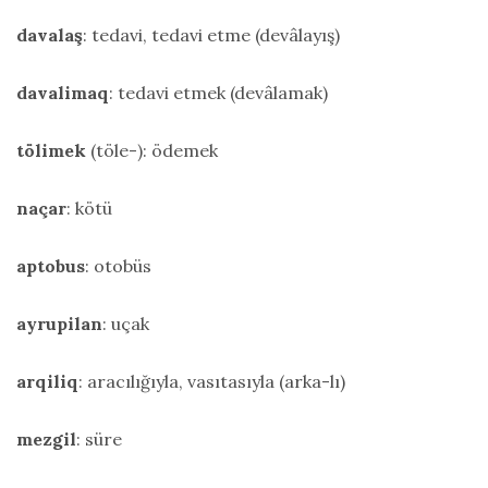
davalaş
: tedavi, tedavi etme (devâlayış)
davalimaq
: tedavi etmek (devâlamak)
tölimek
(töle-): ödemek
naçar
: kötü
aptobus
: otobüs
ayrupilan
: uçak
arqiliq
: aracılığıyla, vasıtasıyla (arka-lı)
mezgil
: süre