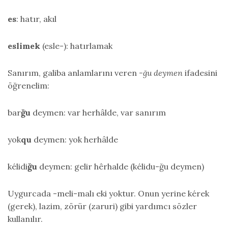
es
: hatır, akıl
eslimek
(esle-): hatırlamak
Sanırım, galiba anlamlarını veren
-ğu deymen
ifadesini
öğrenelim:
bar
ğu
deymen: var herhâlde, var sanırım
yok
qu
deymen: yok herhâlde
kélidi
ğu
deymen: gelir hêrhalde (kélidu-ğu deymen)
Uygurcada -meli-malı eki yoktur. Onun yerine kérek
(gerek), lazim, zörür (zaruri) gibi yardımcı sözler
kullanılır.