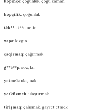
köpinçe
: çoğunluk, çoğu zaman
köpçilik
: çoğunluk
ték**
ist**: metin
xapa
: kızgın
çaqirmaq
: çağırmak
g**
é
**p
: söz, laf
yetmek
: ulaşmak
yetküzmek
: ulaştırmak
tirişmaq
: çalışmak, gayret etmek