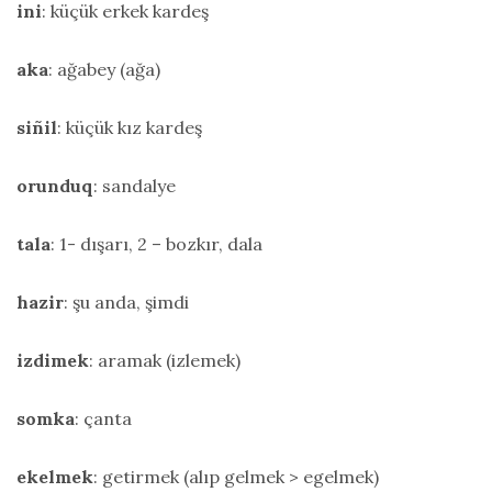
ini
: küçük erkek kardeş
aka
: ağabey (ağa)
siñil
: küçük kız kardeş
orunduq
: sandalye
tala
: 1- dışarı, 2 – bozkır, dala
hazir
: şu anda, şimdi
izdimek
: aramak (izlemek)
somka
: çanta
ekelmek
: getirmek (alıp gelmek > egelmek)