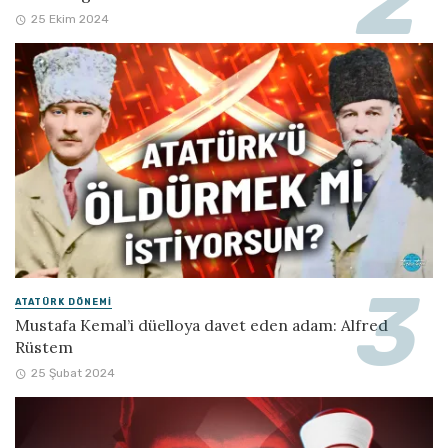
25 Ekim 2024
ATATÜRK DÖNEMI
Mustafa Kemal’i düelloya davet eden adam: Alfred
Rüstem
25 Şubat 2024