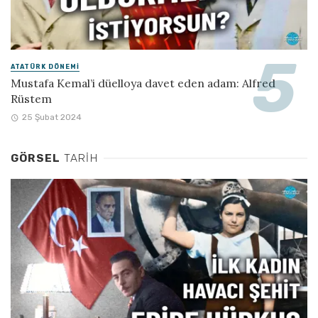
ATATÜRK DÖNEMI
Mustafa Kemal’i düelloya davet eden adam: Alfred
Rüstem
25 Şubat 2024
GÖRSEL
TARIH