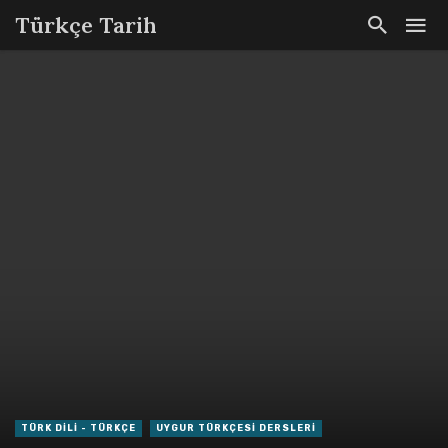
Türkçe Tarih
TÜRK DILI - TÜRKÇE
UYGUR TÜRKÇESI DERSLERI