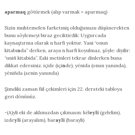
aparmaq
götürmek (alıp varmak > aparmaq)
Sizin muhtemelen farketmiş olduğunuzu düşünerekten
bunu söylemeyi biraz geciktirdik: Uygurcada
kaynaştırma olarak n harfi yoktur. Yani “onun
kitabı
n
da” derken, araya n harfi koyulmaz, şöyle: diyilir:
“uniñ kitabida”. Eski metinleri tekrar dinlerken buna
dikkat edersiniz. içide (içi
n
de), yénida (onun yanında),
yéniñda (senin yanında)
Şimdiki zaman fiil çekimleri için 22. dersteki tabloya
geri dönünüz.
-(A)yli eki de aklımızdan çıkmasın: kél
eyli
(gelelim),
izde
yli
(arayalım), bar
ayli
(barayli)