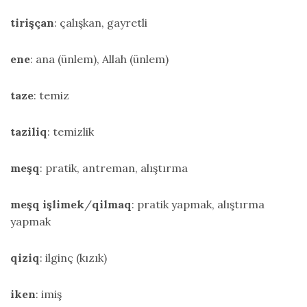
tirişçan
: çalışkan, gayretli
ene
: ana (ünlem), Allah (ünlem)
taze
: temiz
taziliq
: temizlik
meşq
: pratik, antreman, alıştırma
meşq
işlimek
/
qilmaq
: pratik yapmak, alıştırma
yapmak
qiziq
: ilginç (kızık)
iken
: imiş