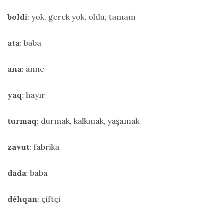
boldi
: yok, gerek yok, oldu, tamam
ata
: baba
ana
: anne
yaq
: hayır
turmaq
: durmak, kalkmak, yaşamak
zavut
: fabrika
dada
: baba
déhqan
: çiftçi