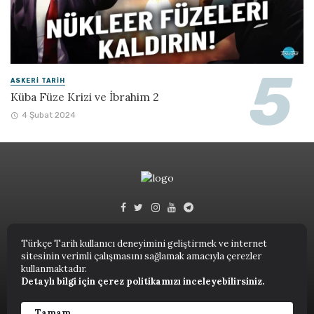
ASKERI TARIH
Küba Füze Krizi ve İbrahim 2
4 Şubat 2024
Türkçe Tarih kullanıcı deneyimini geliştirmek ve internet
sitesinin verimli çalışmasını sağlamak amacıyla çerezler
Türkçe Tarih © 2023.
kullanmaktadır.
Detaylı bilgi için çerez politikamızı inceleyebilirsiniz.
ANASAYFA
NUTUK
KITAPLAR
TARIH TERIMLERI SÖZLÜĞÜ
YAZARLAR
Tamam