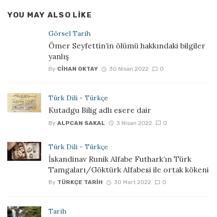
YOU MAY ALSO LIKE
Görsel Tarih
Ömer Seyfettin’in ölümü hakkındaki bilgiler
yanlış
By
CIHAN OKTAY
30 Nisan 2022
0
Türk Dili - Türkçe
Kutadgu Bilig adlı esere dair
By
ALPCAN SAKAL
3 Nisan 2022
0
Türk Dili - Türkçe
İskandinav Runik Alfabe Futhark’ın Türk
Tamgaları/Göktürk Alfabesi ile ortak kökeni
By
TÜRKÇE TARIH
30 Mart 2022
0
Tarih