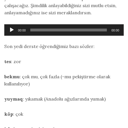
çalışacağız. Şimdilik anlayabildiğiniz sizi mutlu etsin,
anlayamadığınız ise sizi meraklandırsın.
Ses
00:00
00:00
oynatıcı
Son yedi derste öğrendiğimiz bazı sözler:
tes
: zor
bekmu
: çok mu, çok fazla (-mu pekiştirme olarak
kullanılıyor)
yuymaq
: yıkamak (Anadolu ağızlarında yumak)
köp
: çok