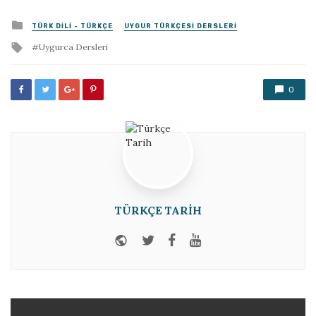
Posted
TÜRK DILI - TÜRKÇE
UYGUR TÜRKÇESI DERSLERI
in
Tagged
Uygurca Dersleri
with
0
TÜRKÇE TARIH
Website
Twitter
Facebook
Youtube