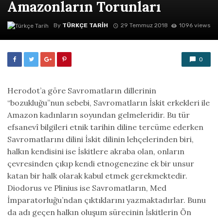
Amazonların Torunları
By
TÜRKÇE TARIH
29 Temmuz 2018
1096 views
0
Herodot’a göre Savromatların dillerinin
“bozukluğu”nun sebebi, Savromatların İskit erkekleri ile
Amazon kadınların soyundan gelmeleridir. Bu tür
efsanevî bilgileri etnik tarihin diline tercüme ederken
Savromatlarını dilini İskit dilinin lehçelerinden biri,
halkın kendisini ise İskitlere akraba olan, onların
çevresinden çıkıp kendi etnogenezine ek bir unsur
katan bir halk olarak kabul etmek gerekmektedir.
Diodorus ve Plinius ise Savromatların, Med
İmparatorluğu’ndan çıktıklarını yazmaktadırlar. Bunu
da adı geçen halkın oluşum sürecinin İskitlerin Ön