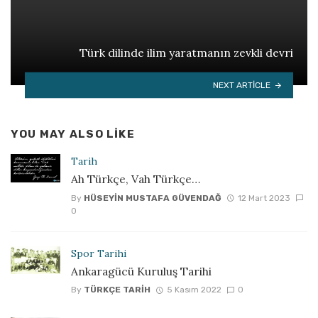
Türk dilinde ilim yaratmanın zevkli devri
NEXT ARTICLE
YOU MAY ALSO LIKE
Tarih
Ah Türkçe, Vah Türkçe…
By
HÜSEYIN MUSTAFA GÜVENDAĞ
12 Mart 2023
0
Spor Tarihi
Ankaragücü Kuruluş Tarihi
By
TÜRKÇE TARIH
5 Kasım 2022
0