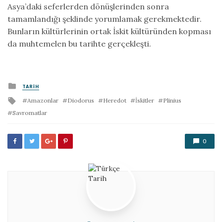
Asya’daki seferlerden dönüşlerinden sonra
tamamlandığı şeklinde yorumlamak gerekmektedir.
Bunların kültürlerinin ortak İskit kültüründen kopması
da muhtemelen bu tarihte gerçekleşti.
Posted
TARIH
in
Tagged
Amazonlar
Diodorus
Heredot
İskitler
Plinius
with
Savromatlar
0