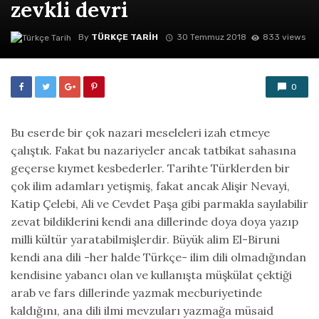
zevkli devri
By
TÜRKÇE TARIH
30 Temmuz 2018
833 views
0
Bu eserde bir çok nazari meseleleri izah etmeye
çalıştık. Fakat bu nazariyeler ancak tatbikat sa­hasına
geçerse kıymet kesbederler. Tarihte Türklerden bir
çok ilim adamları yetişmiş, fakat an­cak Alişir Nevayi,
Katip Çelebi, Ali ve Cevdet Paşa gibi parmakla sayılabilir
zevat bildiklerini kendi ana dillerinde doya doya yazıp
mil­li kültür yaratabilmişlerdir. Büyük alim El-Biruni
kendi ana dili -her halde Türkçe- ilim dili olmadığından
kendisine yabancı olan ve kulla­nışta müşkülat çektiği
arab ve fars dillerinde yazmak mecburiyetinde
kaldığını, ana dili ilmi mevzuları yazmağa müsaid