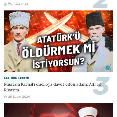
25 Ekim 2024
ATATÜRK DÖNEMI
Mustafa Kemal’i düelloya davet eden adam: Alfred
Rüstem
25 Şubat 2024