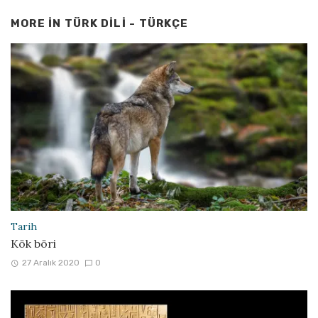
MORE IN
TÜRK DILI - TÜRKÇE
Tarih
Kök böri
27 Aralık 2020
0