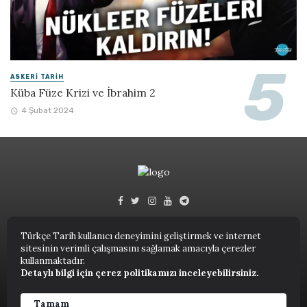
ASKERI TARIH
Küba Füze Krizi ve İbrahim 2
4 Şubat 2024
Türkçe Tarih kullanıcı deneyimini geliştirmek ve internet
sitesinin verimli çalışmasını sağlamak amacıyla çerezler
Türkçe Tarih © 2023.
kullanmaktadır.
Detaylı bilgi için çerez politikamızı inceleyebilirsiniz.
ANASAYFA
NUTUK
KITAPLAR
TARIH TERIMLERI SÖZLÜĞÜ
YAZARLAR
Tamam