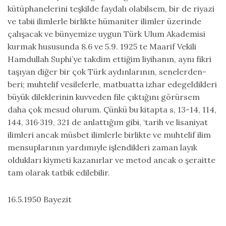
kütüphanelerini teşkilde faydalı olabilsem, bir de riyazi
ve tabii ilimlerle birlikte hümaniter ilimler üzerinde
çalışacak ve bünyemize uygun Türk Ulum Akademisi
kurmak hususunda 8.6 ve 5.9. 1925 te Maarif Vekili
Hamdullah Suphi’ye takdim ettiğim liyi­hanın, aynı fikri
taşıyan diğer bir çok Türk aydınlarının, senelerden­
beri; muhtelif vesilelerle, matbuatta izhar edegeldikleri
büyük dilekle­rinin kuvveden file çıktığını görürsem
daha çok mesud olurum. Çünkü bu kitapta s, 13-14, 114,
144, 316·319, 321 de anlattığım gibi, ‘tarih ve lisaniyat
ilimleri ancak müsbet ilimlerle birlikte ve muhtelif ilim
men­suplarının yardımıyle işlendikleri zaman layık
oldukları kiymeti kazanır­lar ve metod ancak o şeraitte
tam olarak tatbik edilebilir.
16.5.1950 Bayezit