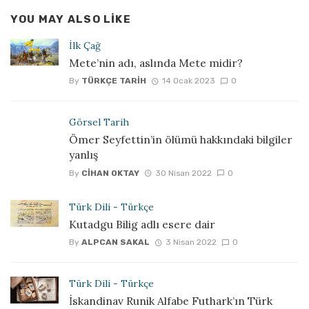
YOU MAY ALSO LIKE
İlk Çağ
Mete’nin adı, aslında Mete midir?
By
TÜRKÇE TARIH
14 Ocak 2023
0
Görsel Tarih
Ömer Seyfettin’in ölümü hakkındaki bilgiler
yanlış
By
CIHAN OKTAY
30 Nisan 2022
0
Türk Dili - Türkçe
Kutadgu Bilig adlı esere dair
By
ALPCAN SAKAL
3 Nisan 2022
0
Türk Dili - Türkçe
İskandinav Runik Alfabe Futhark’ın Türk