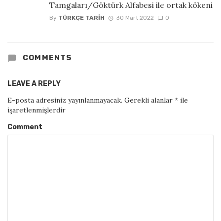
Tamgaları/Göktürk Alfabesi ile ortak kökeni
By
TÜRKÇE TARIH
30 Mart 2022
0
COMMENTS
LEAVE A REPLY
E-posta adresiniz yayınlanmayacak.
Gerekli alanlar
*
ile
işaretlenmişlerdir
Comment