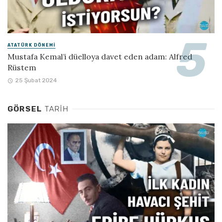
ATATÜRK DÖNEMI
Mustafa Kemal’i düelloya davet eden adam: Alfred
Rüstem
25 Şubat 2024
GÖRSEL
TARIH