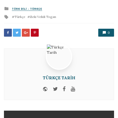
Posted
TÜRK DILI - TÜRKÇE
in
Tagged
Türkçe
Zeki Velidi Togan
with
0
TÜRKÇE TARIH
Website
Twitter
Facebook
Youtube