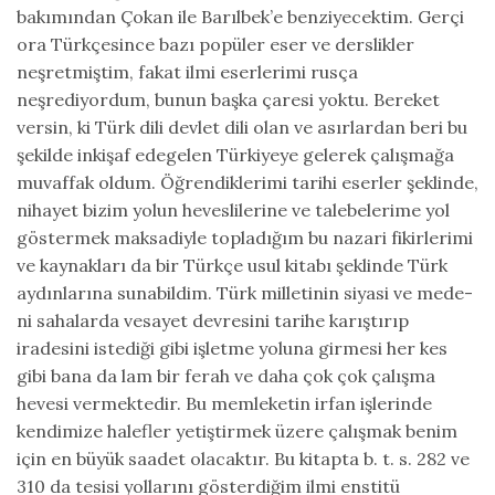
bakımından Çokan ile Barıl­bek’e benziyecektim. Gerçi
ora Türkçesince bazı popüler eser ve derslikler
neşretmiştim, fakat ilmi eserlerimi rusça
neşrediyordum, bunun başka çaresi yoktu. Bereket
versin, ki Türk dili devlet dili olan ve asırlardan beri bu
şekilde inkişaf edegelen Türkiyeye gelerek çalışma­ğa
muvaffak oldum. Öğrendiklerimi tarihi eserler şeklinde,
nihayet bi­zim yolun heveslilerine ve talebelerime yol
göstermek maksadiyle top­ladığım bu nazari fikirlerimi
ve kaynakları da bir Türkçe usul kitabı şeklinde Türk
aydınlarına sunabildim. Türk milletinin siyasi ve mede­
ni sahalarda vesayet devresini tarihe karıştırıp
iradesini istediği gibi işletme yoluna girmesi her kes
gibi bana da lam bir ferah ve daha çok çok çalışma
hevesi vermektedir. Bu memleketin irfan işlerinde
kendimize halefler yetiştirmek üzere çalışmak benim
için en büyük saadet olacaktır. Bu kitapta b. t. s. 282 ve
310 da tesisi yollarını göster­diğim ilmi enstitü