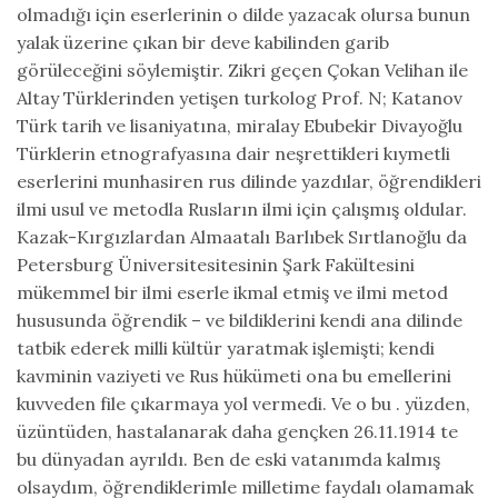
olmadığı için eser­lerinin o dilde yazacak olursa bunun
yalak üzerine çıkan bir deve ka­bilinden garib
görüleceğini söylemiştir. Zikri geçen Çokan Velihan ile
Altay Türklerinden yetişen turkolog Prof. N; Katanov
Türk tarih ve lisaniyatına, miralay Ebubekir Divayoğlu
Türklerin etnografyasına da­ir neşrettikleri kıymetli
eserlerini munhasiren rus dilinde yazdılar, öğ­rendikleri
ilmi usul ve metodla Rusların ilmi için çalışmış oldular.
Ka­zak-Kırgızlardan Almaatalı Barlıbek Sırtlanoğlu da
Petersburg Üniversitesitesinin Şark Fakültesini
mükemmel bir ilmi eserle ikmal etmiş ve ilmi metod
hususunda öğrendik – ve bildiklerini kendi ana dilinde
tat­bik ederek milli kültür yaratmak işlemişti; kendi
kavminin vaziyeti ve Rus hükümeti ona bu emellerini
kuvveden file çıkarmaya yol vermedi. Ve o bu . yüzden,
üzüntüden, hastalanarak daha gençken 26.11.1914 te
bu dünyadan ayrıldı. Ben de eski vatanımda kalmış
olsaydım, öğrendiklerimle milletime faydalı olamamak