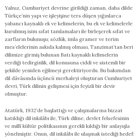
Yalnız, Cumhuriyet devrine girildiği zaman, daha dilde
Türkçe’nin yapı ve işleyişine ters düşen yığınlarca
yabancı kaynaklı ek ve kelimelerin, bu ek ve kelimelerle
kurulmuş isim sıfat tamlamaları ile birleşerek sıfat ve
zarfların bulunuşu; sözlük, imla gramer ve terim
mes’elelerinin askıda kalmış olması, Tanzimat’tan beri
dilimize girmiş bulunan Batı kaynaklı kelimelerin
verdiği tedirginlik, dil konusuna ciddi ve sistemli bir
şekilde yeniden eğilmeyi gerektiriyordu. Bu bakımdan
dil dâvâsında üçüncü merhaleyi oluşturan Cumhuriyet
devri, Türk dilinin gelişmesi için feyizli bir devir
olmuştur.
Atatürk, 1932’de başlattığı ve çalışmalarına bizzat
katıldığı dil inkılâbı ile, Türk diline, devlet felsefesinin
ve millî kültür politikasının gerekli kıldığı bir anlayışla
yönelmiştir. Onun, dil inkılâbı ile ulaşmak istediği hedef: