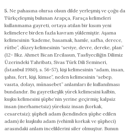
5.
Ne pahasına olursa olsun dilde yerleşmiş ve çoğu da
Türkçeleşmiş bulunan Arapça, Farsça kelimeleri
kullanmama gayreti, ortaya atılan bir kısım yeni
kelimelere birden fazla kavram yüklemiştir. Aşama
kelimesinin “kademe, basamak, hamle, safha, derece,
rütbe”, düzey kelimesinin “seviye, devre, dereke, plan”
(12- Bkz. Ahmet Bican Ercilasun, Tasfiyeciliğin Dilimiz
Üzerindeki Tahribatı, Sivas Türk Dili Semineri,
(İstanbul 1980), s. 56-57), kişi kelimesinin “adam, insan,
şahıs, fert, kişi, kimse”, neden kelimesinin “sebep,
vasıta, dolayı, münasebet” anlamları ile kullanılması
bundandır. Bu gayretkeşlik yürek kelimesini kalbin,
kuşku kelimesini şüphe’nin yerine geçirmiş; kalpsiz
insan (merhametsiz) yüreksiz insan (korkak,
cesaretsiz); şüpheli adam (kendinden şüphe edilen
adam) ile kuşkulu adam (vehimli korkak ve şüpheci)
arasındaki anlam inceliklerini siler olmuştur. Bunun