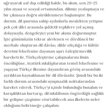
uğrayarak saf dışı edildiği halde, bu akım, son 20-25
yılın siyasi ve sosyal ortamından, dilimiz yozlaşmaya ve
bir çıkmaza doğru sürüklenmeye başlamıştır. Bu
durum, dil şuuruna sahip aydınlarla meslekten yetişme
pek çok dilci arasında şiddetli tepkilere yol açmış;
dolayısıyla, dengeleyici yeni bir akımı doğurmuştur.
İşte günümüzün tekrar alevlenen ve dördüncü bir
merhale oluşturan dil dâvâsı, dilde ırkçılığa ve kültür
devrimi felsefesine dayanan aşırı özleştirmecilik
hareketi ile, Türkçeleştirme çalışmalarını ilmin
öncülüğüne, Atatürk inkılâplarının temel felsefesine ve
yaşayan Türkçe ilkesine dayandıran görüş arasındaki
ayrılıktan kaynaklanan bir dil dâvâsıdır. Şimdi biz bu iki
farklı durum arasındaki uyuşmazlık noktalarından
hareket ederek, Türkçe’yi içinde bulunduğu bunalım ve
karışıklıktan kurtarıp, dil inkılâbının öngördüğü sağlıklı
bir gelişme çizgisine oturtabilecek ana ilkelerin neler
olduğunu belirtmeğe çalışalım: