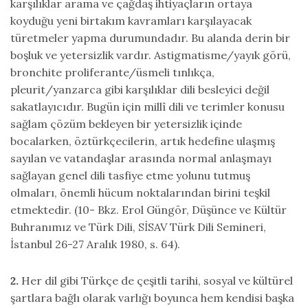
karşılıklar arama ve çağdaş ihtiyaçların ortaya
koyduğu yeni birtakım kavramları karşılayacak
türetmeler yapma durumundadır. Bu alanda derin bir
boşluk ve yetersizlik vardır. Astigmatisme/yayık görü,
bronchite proliferante/üsmeli tınlıkça,
pleurit/yanzarca gibi karşılıklar dili besleyici değil
sakatlayıcıdır. Bugün için millî dili ve terimler konusu
sağlam çözüm bekleyen bir yetersizlik içinde
bocalarken, öztürkçecilerin, artık hedefine ulaşmış
sayılan ve vatandaşlar arasında normal anlaşmayı
sağlayan genel dili tasfiye etme yolunu tutmuş
olmaları, önemli hücum noktalarından birini teşkil
etmektedir. (10- Bkz. Erol Güngör, Düşünce ve Kültür
Buhranımız ve Türk Dili, SİSAV Türk Dili Semineri,
İstanbul 26-27 Aralık 1980, s. 64).
2.
Her dil gibi Türkçe de çeşitli tarihi, sosyal ve kültürel
şartlara bağlı olarak varlığı boyunca hem kendisi başka