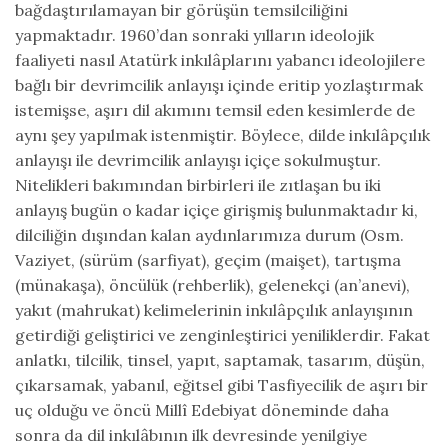
bağdaştırılamayan bir görüşün temsilciliğini
yapmaktadır. 1960’dan sonraki yılların ideolojik
faaliyeti nasıl Atatürk inkılâplarını yabancı ideolojilere
bağlı bir devrimcilik anlayışı içinde eritip yozlaştırmak
istemişse, aşırı dil akımını temsil eden kesimlerde de
aynı şey yapılmak istenmiştir. Böylece, dilde inkılâpçılık
anlayışı ile devrimcilik anlayışı içiçe sokulmuştur.
Nitelikleri bakımından birbirleri ile zıtlaşan bu iki
anlayış bugün o kadar içiçe girişmiş bulunmaktadır ki,
dilciliğin dışından kalan aydınlarımıza durum (Osm.
Vaziyet, (sürüm (sarfiyat), geçim (maişet), tartışma
(münakaşa), öncülük (rehberlik), gelenekçi (an’anevi),
yakıt (mahrukat) kelimelerinin inkılâpçılık anlayışının
getirdiği geliştirici ve zenginleştirici yeniliklerdir. Fakat
anlatkı, tilcilik, tinsel, yapıt, saptamak, tasarım, düşün,
çıkarsamak, yabanıl, eğitsel gibi Tasfiyecilik de aşırı bir
uç olduğu ve öncü Millî Edebiyat döneminde daha
sonra da dil inkılâbının ilk devresinde yenilgiye