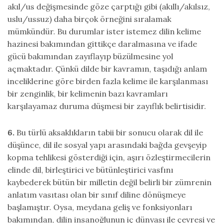
akıl/us değişmesinde göze çarptığı gibi (akıllı/akılsız,
uslu/ussuz) daha birçok örneğini sıralamak
mümkündür. Bu durumlar ister istemez dilin kelime
hazinesi bakımından gittikçe daralmasına ve ifade
gücü bakımından zayıflayıp büzülmesine yol
açmaktadır. Çünkü dilde bir kavramın, taşıdığı anlam
inceliklerine göre birden fazla kelime ile karşılanması
bir zenginlik, bir kelimenin bazı kavramları
karşılayamaz duruma düşmesi bir zayıflık belirtisidir.
6.
Bu türlü aksaklıkların tabii bir sonucu olarak dil ile
düşünce, dil ile sosyal yapı arasındaki bağda gevşeyip
kopma tehlikesi gösterdiği için, aşırı özleştirmecilerin
elinde dil, birleştirici ve bütünleştirici vasfını
kaybederek bütün bir milletin değil belirli bir zümrenin
anlatım vasıtası olan bir sınıf diline dönüşmeye
başlamıştır. Oysa, meydana geliş ve fonksiyonları
bakımından, dilin insanoğlunun iç dünyası ile çevresi ve