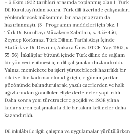
– 6 Ekim 1932 tarihleri arasında toplanmış olan I. Türk
Dil Kurultayı’ndan sonra, Türk dili üzerinde çalışmaları
yönlendirecek mükemmel bir ana program da
hazırlanmıştı. (3- Programın maddeleri için bkz. I.
Türk Dil Kurultayı Müzakere Zabıtları, s. 455-456;
Zeynep Korkmaz, Türk Dilinin Tarihi Akışı İçinde
Atatürk ve Dil Devrimi, Ankara Üniv. DTCF. Yay. 1963, s.
55-56). İnkılâplar bütünü içinde Türk diline de sağlam
bir yön verilebilmesi için dil çalışmaları hızlandırıldı.
Yalnız, memlekete bu işleri yürütebilecek hazırlıklı bir
dilci ve ilim kadrosu olmadığı için, o günün şartları
gözönünde bulundurularak, yazılı eserlerden ve halk
ağızlarından gönüllüler eliyle derlemeler yaptırıldı.
Daha sonra yeni türetmelere geçildi ve 1938 yılına
kadar süren çalışmalarla dile birtakım kelimeler daha
kazandırıldı.
Dil inkılâbı ile ilgili çalışma ve uygulamalar yürütülürken