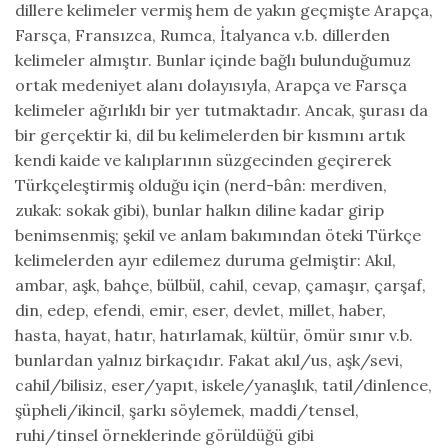
dillere kelimeler vermiş hem de yakın geçmişte Arapça,
Farsça, Fransızca, Rumca, İtalyanca v.b. dillerden
kelimeler almıştır. Bunlar içinde bağlı bulunduğumuz
ortak medeniyet alanı dolayısıyla, Arapça ve Farsça
kelimeler ağırlıklı bir yer tutmaktadır. Ancak, şurası da
bir gerçektir ki, dil bu kelimelerden bir kısmını artık
kendi kaide ve kalıplarının süzgecinden geçirerek
Türkçeleştirmiş olduğu için (nerd-bân: merdiven,
zukak: sokak gibi), bunlar halkın diline kadar girip
benimsenmiş; şekil ve anlam bakımından öteki Türkçe
kelimelerden ayır edilemez duruma gelmiştir: Akıl,
ambar, aşk, bahçe, bülbül, cahil, cevap, çamaşır, çarşaf,
din, edep, efendi, emir, eser, devlet, millet, haber,
hasta, hayat, hatır, hatırlamak, kültür, ömür sınır v.b.
bunlardan yalnız birkaçıdır. Fakat akıl/us, aşk/sevi,
cahil/bilisiz, eser/yapıt, iskele/yanaşlık, tatil/dinlence,
şüpheli/ikincil, şarkı söylemek, maddi/tensel,
ruhi/tinsel örneklerinde görüldüğü gibi