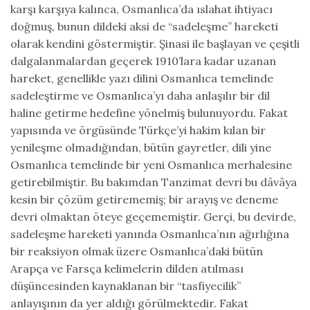
karşı karşıya kalınca, Osmanlıca’da ıslahat ihtiyacı
doğmuş, bunun dildeki aksi de “sadeleşme” hareketi
olarak kendini göstermiştir. Şinasi ile başlayan ve çeşitli
dalgalanmalardan geçerek 1910’lara kadar uzanan
hareket, genellikle yazı dilini Osmanlıca temelinde
sadeleştirme ve Osmanlıca’yı daha anlaşılır bir dil
haline getirme hedefine yönelmiş bulunuyordu. Fakat
yapısında ve örgüsünde Türkçe’yi hakim kılan bir
yenileşme olmadığından, bütün gayretler, dili yine
Osmanlıca temelinde bir yeni Osmanlıca merhalesine
getirebilmiştir. Bu bakımdan Tanzimat devri bu dâvâya
kesin bir çözüm getirememiş; bir arayış ve deneme
devri olmaktan öteye geçememiştir. Gerçi, bu devirde,
sadeleşme hareketi yanında Osmanlıca’nın ağırlığına
bir reaksiyon olmak üzere Osmanlıca’daki bütün
Arapça ve Farsça kelimelerin dilden atılması
düşüncesinden kaynaklanan bir “tasfiyecilik”
anlayışının da yer aldığı görülmektedir. Fakat