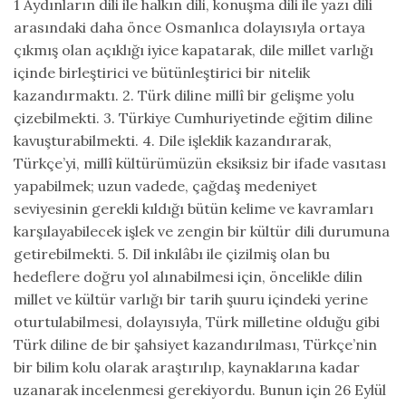
1 Aydınların dili ile halkın dili, konuşma dili ile yazı dili
arasındaki daha önce Osmanlıca dolayısıyla ortaya
çıkmış olan açıklığı iyice kapatarak, dile millet varlığı
içinde birleştirici ve bütünleştirici bir nitelik
kazandırmaktı. 2. Türk diline millî bir gelişme yolu
çizebilmekti. 3. Türkiye Cumhuriyetinde eğitim diline
kavuşturabilmekti. 4. Dile işleklik kazandırarak,
Türkçe’yi, millî kültürümüzün eksiksiz bir ifade vasıtası
yapabilmek; uzun vadede, çağdaş medeniyet
seviyesinin gerekli kıldığı bütün kelime ve kavramları
karşılayabilecek işlek ve zengin bir kültür dili durumuna
getirebilmekti. 5. Dil inkılâbı ile çizilmiş olan bu
hedeflere doğru yol alınabilmesi için, öncelikle dilin
millet ve kültür varlığı bir tarih şuuru içindeki yerine
oturtulabilmesi, dolayısıyla, Türk milletine olduğu gibi
Türk diline de bir şahsiyet kazandırılması, Türkçe’nin
bir bilim kolu olarak araştırılıp, kaynaklarına kadar
uzanarak incelenmesi gerekiyordu. Bunun için 26 Eylül