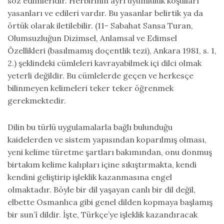
söz edimleridir. Herbirinin ayrı uyumluluk koşulları
yasanları ve edileri vardır. Bu yasanlar belirtik ya da
örtük olarak iletilebilir. (11- Sabahat Sansa Turan,
Olumsuzluğun Dizimsel, Anlamsal ve Edimsel
Özellikleri (basılmamış doçentlik tezi), Ankara 1981, s. 1,
2.) şeklindeki cümleleri kavrayabilmek içi dilci olmak
yeterli değildir. Bu cümlelerde geçen ve herkesçe
bilinmeyen kelimeleri teker teker öğrenmek
gerekmektedir.
Dilin bu türlü uygulamalarla bağlı bulunduğu
kaidelerden ve sistem yapısından koparılmış olması,
yeni kelime türetme şartları bakımından, onu donmuş
birtakım kelime kalıpları içine sıkıştırmakta, kendi
kendini geliştirip işleklik kazanmasına engel
olmaktadır. Böyle bir dil yaşayan canlı bir dil değil,
elbette Osmanlıca gibi genel dilden kopmaya başlamış
bir sun’î dildir. İşte, Türkçe’ye işleklik kazandıracak