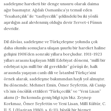
sadeleşme hareketi bir denge unsuru olarak daima
ağır basmıştır. Ağdalı Osmanlıca’yı temsil eden
“fesahatçılık” ile “tasfiyecilik” şeklindeki bu iki yönlü
aşırılığın asıl alevlenmiş olduğu devir Servet-i Fünun
devridir.
Dil dâvâsı, sadeleşme ve Türkçeleşme yolunda çok
daha olumlu sonuçlara ulaşan şuurlu bir hareket haline
gelişini 1908’den sonraki yıllara borçludur. 1911-1923
yılları arasını kaplayan Millî Edebiyat dönemi, “millî bir
edebiyat için millî bir dil gereklidir” görüşü ile, halk
arasında yaşayan canlı dili ve İstanbul Türkçe’sini
örnek alarak, sadeleşme bakımından hayli yol almıştır.
Bu dönemde, Mehmet Emin, Ömer Seyfettin, Ali Canip
v.b.’nin öncülük ettikleri “Türkçecilik” ve “Yeni Lisan”
akımı (1- Bu konuda geniş bilgi için bkz. Zeynep
Korkmaz, Ömer Seyfettin ve Yeni Lisan, Millî Kültür, C.
II, S. I (Haziran 1980), s. 6-11), büyük bir hizmet