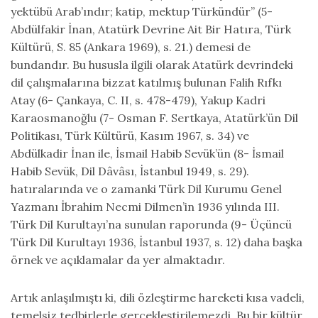
yektübü Arab’ındır; katip, mektup Türkündür” (5-
Abdülfakir İnan, Atatürk Devrine Ait Bir Hatıra, Türk
Kültürü, S. 85 (Ankara 1969), s. 21.) demesi de
bundandır. Bu hususla ilgili olarak Atatürk devrindeki
dil çalışmalarına bizzat katılmış bulunan Falih Rıfkı
Atay (6- Çankaya, C. II, s. 478-479), Yakup Kadri
Karaosmanoğlu (7- Osman F. Sertkaya, Atatürk’ün Dil
Politikası, Türk Kültürü, Kasım 1967, s. 34) ve
Abdülkadir İnan ile, İsmail Habib Sevük’ün (8- İsmail
Habib Sevük, Dil Dâvâsı, İstanbul 1949, s. 29).
hatıralarında ve o zamanki Türk Dil Kurumu Genel
Yazmanı İbrahim Necmi Dilmen’in 1936 yılında III.
Türk Dil Kurultayı’na sunulan raporunda (9- Üçüncü
Türk Dil Kurultayı 1936, İstanbul 1937, s. 12) daha başka
örnek ve açıklamalar da yer almaktadır.
Artık anlaşılmıştı ki, dili özleştirme hareketi kısa vadeli,
temelsiz tedbirlerle gerçekleştirilemezdi. Bu bir kültür