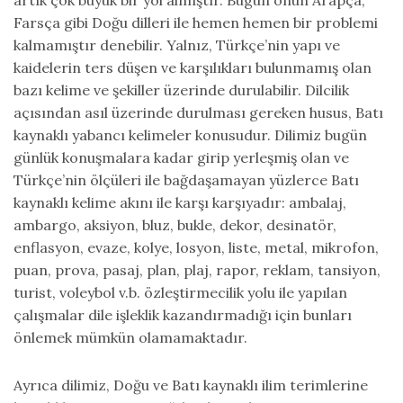
artık çok büyük bir yol almıştır. Bugün onun Arapça,
Farsça gibi Doğu dilleri ile hemen hemen bir problemi
kalmamıştır denebilir. Yalnız, Türkçe’nin yapı ve
kaidelerin ters düşen ve karşılıkları bulunmamış olan
bazı kelime ve şekiller üzerinde durulabilir. Dilcilik
açısından asıl üzerinde durulması gereken husus, Batı
kaynaklı yabancı kelimeler konusudur. Dilimiz bugün
günlük konuşmalara kadar girip yerleşmiş olan ve
Türkçe’nin ölçüleri ile bağdaşamayan yüzlerce Batı
kaynaklı kelime akını ile karşı karşıyadır: ambalaj,
ambargo, aksiyon, bluz, bukle, dekor, desinatör,
enflasyon, evaze, kolye, losyon, liste, metal, mikrofon,
puan, prova, pasaj, plan, plaj, rapor, reklam, tansiyon,
turist, voleybol v.b. özleştirmecilik yolu ile yapılan
çalışmalar dile işleklik kazandırmadığı için bunları
önlemek mümkün olamamaktadır.
Ayrıca dilimiz, Doğu ve Batı kaynaklı ilim terimlerine