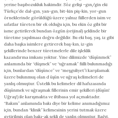
yerine başıbozukluk hakimdir. Söz gelişi –gın/gin eki
Türkçe’de dal-gın, yan-gın, bit-kin piş-kin, yor-gun
örneklerinde görüldüğü üzere yalnız fiillerden isim ve
sıfatlar türeten bir ek olduğu için, bu ekin öz gibi bir
isme getirilerek bundan özgün (orijinal) şeklinde bir
türetme yapılması doğru değildir. Bu eki baş, yaş, iz gibi
daha başka isimlere getirerek baş-kın, iz-gin
şekillerinde benzer türetmelerle dile işleklik
kazandırma imkanı yoktur. Yine dilimizde “düşünmek”
anlamında bir “düşmek” ve “uğramak” fiilli bulunmadığı
için, bunlardan “düşünce” ve “meşguliyet”i karşılamak
üzere bulunmuş olan d üşün ve uğraş kelimeleri de
yanlış olmuştur. Üstelik bu kelimeler dil hafızasında
düşünmek ve uğraşmak fillerinin emir şekilleri (düşün!
Uğraş!) ile karışmakta ve iltibasa yol açmaktadır.
“Bakım” anlamında bakı diye bir kelime anımadığımız
için, bundan “klinik” kelimesinin yerini tutmak üzere
getirilmiş olan bakı-ak şekli de yanlış olmuştur. Bağıt,