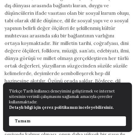
dış dünyası arasında bağlantı kuran, duygu ve
düşüncülerin ifade vasıtası olan bir sosyal kurum oluşu,
tabi olarak dil ile düşünce, dil ile sosyal yapı ve o sosyal
yapının belirli değer ölçüleri ile şekillenmiş kültür
muhtevası arasında sıkı bir bağlantının varlığını
ortaya koymaktadır. Bir milletin tarihi, coğrafyası, dini
değere ölçüleri, folkloru, müziği, san’atı, edebiyatı, ilmi,
dünya görüşü ve millet olmayı gerçekleştiren her türlü
ortak değerleri, yüzyılların süzgecinden süzüle süzüle
kelimelerde, deyimlerde sembolleşerek hep dil
hazinesine akıtılır. Özünü orada saklar. Böylece, dil
sosyal yapının ve kültürün sadık bir aynası olur.
Türkçe Tarih kullanıcı deneyimini geliştirmek ve internet
sitesinin verimli çalışmasını sağlamak amacıyla çerezler
kullanmaktadır.
Üstelik, dil aynı zamanda bir kültür yaratıcısı olarak da
Detaylı bilgi için çerez politikamızı inceleyebilirsiniz.
karşımıza çıkmaktadır. Çünkü, duygu ve düşüncenin
tam olarak anlatılabilmesi dilin mükemmelliğine ve
Tamam
zenginliğine bağlıdır. Dilin anlatım gücünün aşağı bir
seviyede kalmış olması, onun daha yüksek bir gaye ile