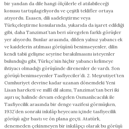
bir yandan da dile hangi ölçülerle el atılabileceği
konusu tartışılageliyordu ve çeşitli teklifler ortaya
atıyordu. Esasen, dili sadeleştirme veya
Türkçeleştirme konularında, yukarıda da işaret edildiği
gibi, daha Tanzimat’tan beri süregelen farklı görüşler
yer alıyordu. Bunlar arasında, dilden yalnız yabancı ek
ve kaidelerin atılması görüşünü benimseyenler, dilin
kendi tabii gelişme seyrine bırakılmasını isteyenler
bulunduğu gibi, Türkçe’nin hiçbir yabancı kelimeye
ihtiyacı olmadığı görüşünde direnenler de vardı. Son
görüşü benimseyenler Tasfiyeciler’di. 2. Meşrutiyet’ten
Cumhuriyet devrine kadar uzanan dönemdeki Yeni
Lisan hareketi ve millî dil akımı, Tanzimat’tan beri iki
aşırı uç halinde devam edegelen Osmanlıcacılık ile
Tasfiyecilik arasında bir denge vazifesi görmüşken,
1932’den sonraki inkılâp heyecanı içinde tasfiyecilik
görüşü ağır bastı ve ön plana geçti. Atatürk,
denemeden çekinmeyen bir inkılâpçı olarak bu görüşü