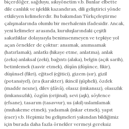
biçerdöğer, sağduyu, sıkıyönetim v.b. Bunlar elbette
dile canlılık ve işleklik kazandıran, dili geliştirici yönde
etkileyen kelimelerdir. Bu bakımdan Türkçeleştirme
çalışmalarında olumlu bir merhalenin ifadesidir. Ancak,
yeni kelimeler arasında, kuruluşlarındaki çeşitli
sakatlıklar dolayısıyla benimsenmeyen ve tepkiye yol
açan örnekler de çoktur: ansımak, anımsamak
(hatırlamak), anlatkı (hikaye etme, anlatma), anlak
(zeka) anlaksal (zeki), bağıntı (alaka), belgin (açık sarih),
betimlemek (tasvir etmek), düşün (düşünce, fikir),
düşünsel (fikri), eğitsel (eğitici), gizem (sır), gizil
(potansiyel), (ıra (karakter), ikincil (şüpheli), özdek
(madde nesne), dilev (dâvâ), olasız (imkansız), olasızlık
(imkansızlık), özgün (orijinal), sevi (aşk), söylence
(efsane), tasarım (tasavvur), us (akıl) uslamlamak
(muhakeme etmek), yadsımak (inkar etmek), yapıt
(eser) v.b. Hepimiz bu gelişmeleri yakından bildiğimiz
için burada daha fazla örnekler vermeyi gereksiz