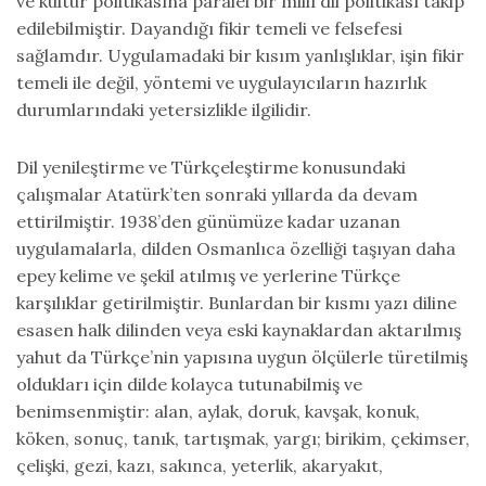
ve kültür politikasına paralel bir millî dil politikası takip
edilebilmiştir. Dayandığı fikir temeli ve felsefesi
sağlamdır. Uygulamadaki bir kısım yanlışlıklar, işin fikir
temeli ile değil, yöntemi ve uygulayıcıların hazırlık
durumlarındaki yetersizlikle ilgilidir.
Dil yenileştirme ve Türkçeleştirme konusundaki
çalışmalar Atatürk’ten sonraki yıllarda da devam
ettirilmiştir. 1938’den günümüze kadar uzanan
uygulamalarla, dilden Osmanlıca özelliği taşıyan daha
epey kelime ve şekil atılmış ve yerlerine Türkçe
karşılıklar getirilmiştir. Bunlardan bir kısmı yazı diline
esasen halk dilinden veya eski kaynaklardan aktarılmış
yahut da Türkçe’nin yapısına uygun ölçülerle türetilmiş
oldukları için dilde kolayca tutunabilmiş ve
benimsenmiştir: alan, aylak, doruk, kavşak, konuk,
köken, sonuç, tanık, tartışmak, yargı; birikim, çekimser,
çelişki, gezi, kazı, sakınca, yeterlik, akaryakıt,