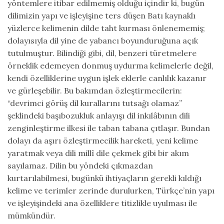
yöntemlere itibar edilmemiş olduğu içindir ki, bugün
dilimizin yapı ve işleyişine ters düşen Batı kaynaklı
yüzlerce kelimenin dilde taht kurması önlenememiş;
dolayısıyla dil yine de yabancı boyunduruğuna açık
tutulmuştur. Bilindiği gibi, dil, benzeri türetmelere
örneklik edemeyen donmuş uydurma kelimelerle değil,
kendi özelliklerine uygun işlek eklerle canlılık kazanır
ve gürleşebilir. Bu bakımdan özleştirmecilerin:
“devrimci görüş dil kurallarını tutsağı olamaz”
şeklindeki başıbozukluk anlayışı dil inkılâbının dili
zenginleştirme ilkesi ile taban tabana çıtlaşır. Bundan
dolayı da aşırı özleştirmecilik hareketi, yeni kelime
yaratmak veya dili millî dile çekmek gibi bir akım
sayılamaz. Dilin bu yöndeki çıkmazdan
kurtarılabilmesi, bugünkü ihtiyaçların gerekli kıldığı
kelime ve terimler zerinde durulurken, Türkçe’nin yapı
ve işleyişindeki ana özelliklere titizlikle uyulması ile
mümkündür.