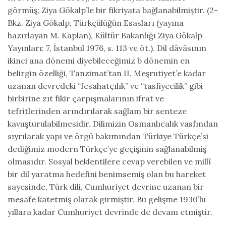
görmüş; Ziya Gökalp’le bir fikriyata bağlanabilmiştir. (2-
Bkz. Ziya Gökalp, Türkçülüğün Esasları (yayına
hazırlayan M. Kaplan), Kültür Bakanlığı Ziya Gökalp
Yayınları: 7, İstanbul 1976, s. 113 ve öt.). Dil dâvâsının
ikinci ana dönemi diyebileceğimiz b dönemin en
belirgin özelliği, Tanzimat’tan II. Meşrutiyet’e kadar
uzanan devredeki “fesahatçılık” ve “tasfiyecilik” gibi
birbirine zıt fikir çarpışmalarının ifrat ve
tefritlerinden arındırılarak sağlam bir senteze
kavuşturulabilmesidir. Dilimizin Osmanlıcalık vasfından
sıyrılarak yapı ve örgü bakımından Türkiye Türkçe’si
dediğimiz modern Türkçe’ye geçişinin sağlanabilmiş
olmasıdır. Sosyal beklentilere cevap verebilen ve millî
bir dil yaratma hedefini benimsemiş olan bu hareket
sayesinde, Türk dili, Cumhuriyet devrine uzanan bir
mesafe katetmiş olarak girmiştir. Bu gelişme 1930’lu
yıllara kadar Cumhuriyet devrinde de devam etmiştir.