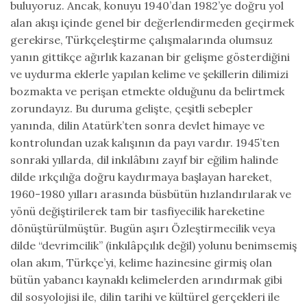
buluyoruz. Ancak, konuyu 1940’dan 1982’ye doğru yol
alan akışı içinde genel bir değerlendirmeden geçirmek
gerekirse, Türkçeleştirme çalışmalarında olumsuz
yanın gittikçe ağırlık kazanan bir gelişme gösterdiğini
ve uydurma eklerle yapılan kelime ve şekillerin dilimizi
bozmakta ve perişan etmekte olduğunu da belirtmek
zorundayız. Bu duruma gelişte, çeşitli sebepler
yanında, dilin Atatürk’ten sonra devlet himaye ve
kontrolundan uzak kalışının da payı vardır. 1945’ten
sonraki yıllarda, dil inkılâbını zayıf bir eğilim halinde
dilde ırkçılığa doğru kaydırmaya başlayan hareket,
1960-1980 yılları arasında büsbütün hızlandırılarak ve
yönü değiştirilerek tam bir tasfiyecilik hareketine
dönüştürülmüştür. Bugün aşırı Özleştirmecilik veya
dilde “devrimcilik” (inkılâpçılık değil) yolunu benimsemiş
olan akım, Türkçe’yi, kelime hazinesine girmiş olan
bütün yabancı kaynaklı kelimelerden arındırmak gibi
dil sosyolojisi ile, dilin tarihi ve kültürel gerçekleri ile