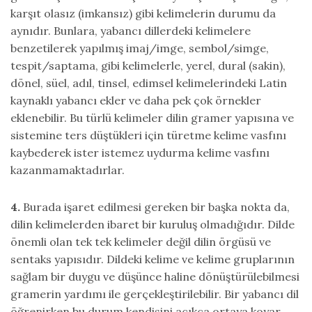
karşıt olasız (imkansız) gibi kelimelerin durumu da
aynıdır. Bunlara, yabancı dillerdeki kelimelere
benzetilerek yapılmış imaj/imge, sembol/simge,
tespit/saptama, gibi kelimelerle, yerel, dural (sakin),
dönel, süel, adıl, tinsel, edimsel kelimelerindeki Latin
kaynaklı yabancı ekler ve daha pek çok örnekler
eklenebilir. Bu türlü kelimeler dilin gramer yapısına ve
sistemine ters düştükleri için türetme kelime vasfını
kaybederek ister istemez uydurma kelime vasfını
kazanmamaktadırlar.
4.
Burada işaret edilmesi gereken bir başka nokta da,
dilin kelimelerden ibaret bir kuruluş olmadığıdır. Dilde
önemli olan tek tek kelimeler değil dilin örgüsü ve
sentaks yapısıdır. Dildeki kelime ve kelime gruplarının
sağlam bir duygu ve düşünce haline dönüştürülebilmesi
gramerin yardımı ile gerçekleştirilebilir. Bir yabancı dil
öğrenirken bu durum kendisini açıkça ortaya koyar.