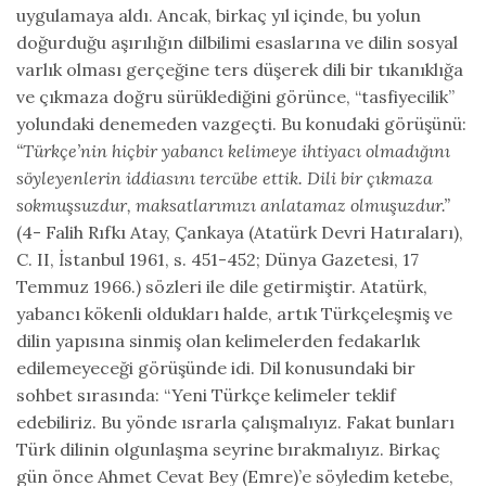
uygulamaya aldı. Ancak, birkaç yıl içinde, bu yolun
doğurduğu aşırılığın dilbilimi esaslarına ve dilin sosyal
varlık olması gerçeğine ters düşerek dili bir tıkanıklığa
ve çıkmaza doğru sürüklediğini görünce, “tasfiyecilik”
yolundaki denemeden vazgeçti. Bu konudaki görüşünü:
“Türkçe’nin hiçbir yabancı kelimeye ihtiyacı olmadığını
söyleyenlerin iddiasını tercübe ettik. Dili bir çıkmaza
sokmuşsuzdur, maksatlarımızı anlatamaz olmuşuzdur.”
(4- Falih Rıfkı Atay, Çankaya (Atatürk Devri Hatıraları),
C. II, İstanbul 1961, s. 451-452; Dünya Gazetesi, 17
Temmuz 1966.) sözleri ile dile getirmiştir. Atatürk,
yabancı kökenli oldukları halde, artık Türkçeleşmiş ve
dilin yapısına sinmiş olan kelimelerden fedakarlık
edilemeyeceği görüşünde idi. Dil konusundaki bir
sohbet sırasında: “Yeni Türkçe kelimeler teklif
edebiliriz. Bu yönde ısrarla çalışmalıyız. Fakat bunları
Türk dilinin olgunlaşma seyrine bırakmalıyız. Birkaç
gün önce Ahmet Cevat Bey (Emre)’e söyledim ketebe,