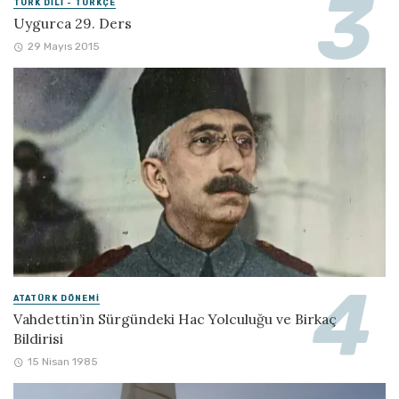
TÜRK DILI - TÜRKÇE
Uygurca 29. Ders
29 Mayıs 2015
ATATÜRK DÖNEMI
Vahdettin’in Sürgündeki Hac Yolculuğu ve Birkaç
Bildirisi
15 Nisan 1985