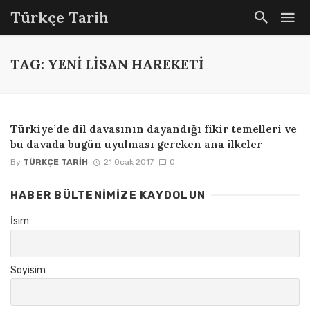
Türkçe Tarih
TAG: YENI LISAN HAREKETI
Türkiye’de dil davasının dayandığı fikir temelleri ve
bu davada bugün uyulması gereken ana ilkeler
By
TÜRKÇE TARIH
21 Ocak 2017
0
HABER BÜLTENIMIZE KAYDOLUN
İsim
Soyisim