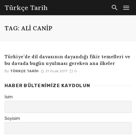
Türkçe Tarih
TAG: ALI CANIP
Türkiye’de dil davasının dayandığı fikir temelleri ve
bu davada bugün uyulması gereken ana ilkeler
By
TÜRKÇE TARIH
21 Ocak 2017
0
HABER BÜLTENIMIZE KAYDOLUN
İsim
Soyisim