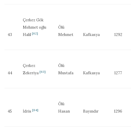
Çerkez Gök
Mehmet oğlu
Ölü
[62]
43
Halil
Mehmet
Kafkasya
1292
Çerkez
Ölü
[63]
44
Zekeriya
Mustafa
Kafkasya
1277
Ölü
[64]
45
İdris
Hasan
Bayındır
1296