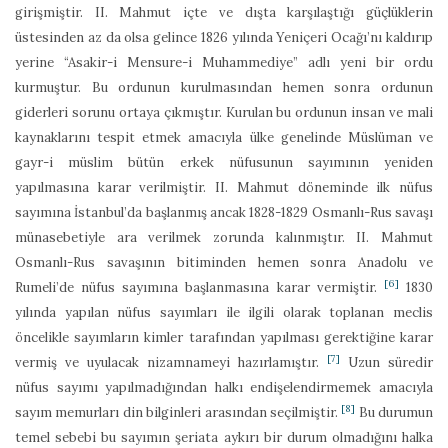
girişmiştir. II. Mahmut içte ve dışta karşılaştığı güçlüklerin
üstesinden az da olsa gelince 1826 yılında Yeniçeri Ocağı’nı kaldırıp
yerine “Asakir-i Mensure-i Muhammediye” adlı yeni bir ordu
kurmuştur. Bu ordunun kurulmasından hemen sonra ordunun
giderleri sorunu ortaya çıkmıştır. Kurulan bu ordunun insan ve mali
kaynaklarını tespit etmek amacıyla ülke genelinde Müslüman ve
gayr-i müslim bütün erkek nüfusunun sayımının yeniden
yapılmasına karar verilmiştir. II. Mahmut döneminde ilk nüfus
sayımına İstanbul’da başlanmış ancak 1828-1829 Osmanlı-Rus savaşı
münasebetiyle ara verilmek zorunda kalınmıştır. II. Mahmut
Osmanlı-Rus savaşının bitiminden hemen sonra Anadolu ve
[6]
Rumeli’de nüfus sayımına başlanmasına karar vermiştir.
1830
yılında yapılan nüfus sayımları ile ilgili olarak toplanan meclis
öncelikle sayımların kimler tarafından yapılması gerektiğine karar
[7]
vermiş ve uyulacak nizamnameyi hazırlamıştır.
Uzun süredir
nüfus sayımı yapılmadığından halkı endişelendirmemek amacıyla
[8]
sayım memurları din bilginleri arasından seçilmiştir.
Bu durumun
temel sebebi bu sayımın şeriata aykırı bir durum olmadığını halka