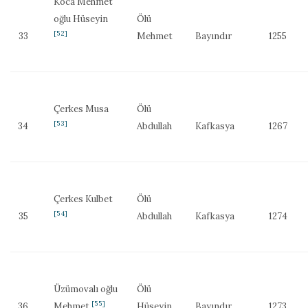
Koca Mehmet
oğlu Hüseyin
Ölü
[52]
33
Mehmet
Bayındır
1255
Çerkes Musa
Ölü
[53]
34
Abdullah
Kafkasya
1267
Çerkes Kulbet
Ölü
[54]
35
Abdullah
Kafkasya
1274
Üzümovalı oğlu
Ölü
[55]
36
Mehmet
Hüseyin
Bayındır
1273