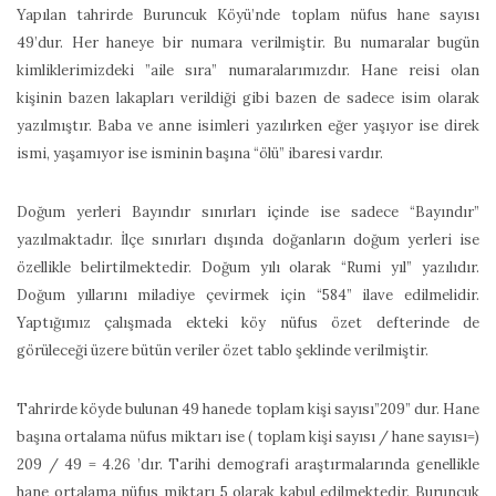
Yapılan tahrirde Buruncuk Köyü’nde toplam nüfus hane sayısı
49’dur. Her haneye bir numara verilmiştir. Bu numaralar bugün
kimliklerimizdeki ”aile sıra” numaralarımızdır. Hane reisi olan
kişinin bazen lakapları verildiği gibi bazen de sadece isim olarak
yazılmıştır. Baba ve anne isimleri yazılırken eğer yaşıyor ise direk
ismi, yaşamıyor ise isminin başına “ölü” ibaresi vardır.
Doğum yerleri Bayındır sınırları içinde ise sadece “Bayındır”
yazılmaktadır. İlçe sınırları dışında doğanların doğum yerleri ise
özellikle belirtilmektedir. Doğum yılı olarak “Rumi yıl” yazılıdır.
Doğum yıllarını miladiye çevirmek için “584” ilave edilmelidir.
Yaptığımız çalışmada ekteki köy nüfus özet defterinde de
görüleceği üzere bütün veriler özet tablo şeklinde verilmiştir.
Tahrirde köyde bulunan 49 hanede toplam kişi sayısı”209” dur. Hane
başına ortalama nüfus miktarı ise ( toplam kişi sayısı / hane sayısı=)
209 / 49 = 4.26 ’dır. Tarihi demografi araştırmalarında genellikle
hane ortalama nüfus miktarı 5 olarak kabul edilmektedir. Buruncuk