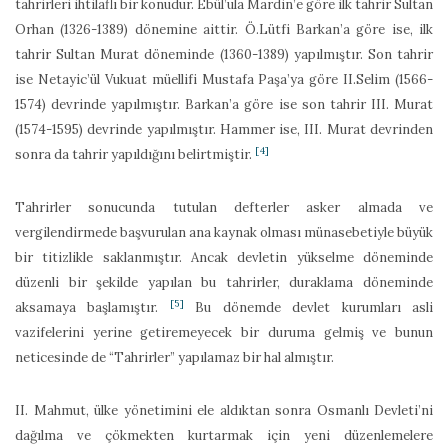
tahrirleri ihtilaflı bir konudur. Ebül’ula Mardin’e göre ilk tahrir Sultan
Orhan (1326-1389) dönemine aittir. Ö.Lütfi Barkan’a göre ise, ilk
tahrir Sultan Murat döneminde (1360-1389) yapılmıştır. Son tahrir
ise Netayic’ül Vukuat müellifi Mustafa Paşa’ya göre II.Selim (1566-
1574) devrinde yapılmıştır. Barkan’a göre ise son tahrir III. Murat
(1574-1595) devrinde yapılmıştır. Hammer ise, III. Murat devrinden
[4]
sonra da tahrir yapıldığını belirtmiştir.
Tahrirler sonucunda tutulan defterler asker almada ve
vergilendirmede başvurulan ana kaynak olması münasebetiyle büyük
bir titizlikle saklanmıştır. Ancak devletin yükselme döneminde
düzenli bir şekilde yapılan bu tahrirler, duraklama döneminde
[5]
aksamaya başlamıştır.
Bu dönemde devlet kurumları asli
vazifelerini yerine getiremeyecek bir duruma gelmiş ve bunun
neticesinde de “Tahrirler” yapılamaz bir hal almıştır.
II. Mahmut, ülke yönetimini ele aldıktan sonra Osmanlı Devleti’ni
dağılma ve çökmekten kurtarmak için yeni düzenlemelere