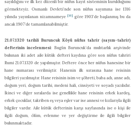
sayıldığını ve ilk kez düzenli bir nüfus kayıt sisteminin kurulduğunu
görmekteyiz. Osmanlı Devleti’nde son nüfus sayımına ise 1316
[16]
yılında yayınlanan nizamnameye
göre 1903’de başlanmış bu da
ancak 1907’de tamamlanabilmiştir.
21.07.1320 tarihli Buruncuk Köyü nüfus tahrir (sayım-tahrir)
defterinin incelenmesi
: Bugün Buruncuk’da muhtarlık arşivinde
bulunan iki adet aile kütük defteri kaydına göre son nüfus tahriri
Rumi 21.07.1320 de yapılmıştır. Deftere önce her nüfus hanesine bir
hane numarası verilmiştir. Hanenin ilk sırasına hane reisinin
bilgileri yazılmıştır. Hane reisinin isim ve şöhreti, baba adı, anne adı,
doğum yeri, doğum tarihi, medeni hali, cinsiyeti ve soyadı yazılıdır.
İkinci ve diğer sıralarda ise genellikle hane reisinin erkek kardeş,
erkek çocuklar, takriben eş veya eşler var ise annesi ve kızlarıyla ilgili
bilgiler vardır. Aile kütük defterinin karşı sayfasında ise o kişi ile
ilgili doğum, ölüm, evlenme ve yer değiştirme ile ilgili bilgiler
bulunmaktadır.