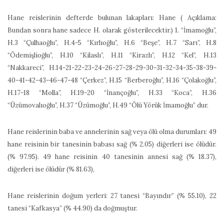
Hane reislerinin defterde bulunan lakapları: Hane ( Açıklama:
Bundan sonra hane sadece H. olarak gösterilecektir.) 1. “İmamoğlu”,
H.3 “Çulhaoğlu”, H.4-5 “Kırlıoğlu”, H.6 “Beşe”, H.7 “Sarı”, H.8
“Ödemişlioğlu”, H.10 “Kilaslı”, H.11 “Kirazlı”, H.12 “Kel”, H.13
“Nakkareci”, H.14-21-22-23-24-26-27-28-29-30-31-32-34-35-38-39-
40-41-42-43-46-47-48 “Çerkez”, H.15 “Berberoğlu”, H.16 “Çolakoğlu”,
H.17-18 “Molla”, H.19-20 “İnançoğlu”, H.33 “Koca”, H.36
“Üzümovalıoğlu”, H.37 “Üzümoğlu”, H.49 “Ölü Yörük İmamoğlu” dur.
Hane reislerinin baba ve annelerinin sağ veya ölü olma durumları: 49
hane reisinin bir tanesinin babası sağ (% 2.05) diğerleri ise ölüdür.
(% 97.95). 49 hane reisinin 40 tanesinin annesi sağ (% 18.37),
diğerleri ise ölüdür (% 81.63),
Hane reislerinin doğum yerleri: 27 tanesi “Bayındır” (% 55.10), 22
tanesi “Kafkasya” (% 44.90) da doğmuştur.