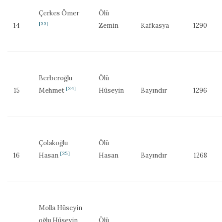
Çerkes Ömer
Ölü
[33]
14
Zemin
Kafkasya
1290
Berberoğlu
Ölü
[34]
15
Mehmet
Hüseyin
Bayındır
1296
Çolakoğlu
Ölü
[35]
16
Hasan
Hasan
Bayındır
1268
Molla Hüseyin
oğlu Hüseyin
Ölü