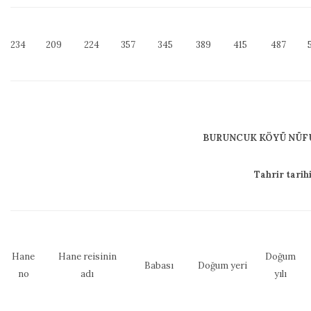
234
209
224
357
345
389
415
487
BURUNCUK KÖYÜ NÜFU
Tahrir tarih
Hane
Hane reisinin
Doğum
Babası
Doğum yeri
no
adı
yılı