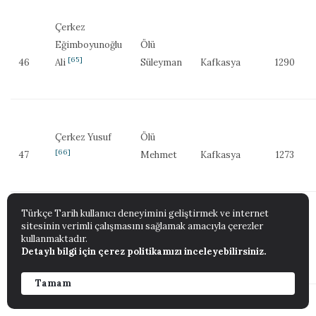
Çerkez
Eğimboyunoğlu
Ölü
[65]
46
Ali
Süleyman
Kafkasya
1290
Çerkez Yusuf
Ölü
[66]
47
Mehmet
Kafkasya
1273
Türkçe Tarih kullanıcı deneyimini geliştirmek ve internet
sitesinin verimli çalışmasını sağlamak amacıyla çerezler
Çerkez
Ölü
kullanmaktadır.
[67]
48
Mahmut
Abdullah
Kafkasya
1262
Detaylı bilgi için çerez politikamızı inceleyebilirsiniz.
Tamam