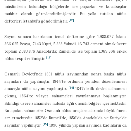
müslimlerin bulunduğu bölgelerde ise papazlar ve kocabaşılar
muhbir olarak görevlendirilmişlerdir. Bu yolla tutulan nüfus
[12]
defterleri İstanbul’a gönderilmiştir.
Sayım sonucu hazırlanan icmal defterine göre 1.988.027 İslam,
366.625 Reaya, 7.143 Kıpti, 5.338 Yahudi, 16.743 ermeni olmak üzere
toplam 2.383.876 Anadolu’da; Rumeli’de ise toplam 1.369.766 erkek
[13]
nüfus tespit edilmiştir.
Osmanlı Devleti’nde 1831 nüfus sayımından sonra başka nüfus
sayımları da yapılmıştır. 1844’te ordunun yeniden düzenlenmesi
[14]
amacıyla nüfus sayımı yapılmıştır.
1847’de ilk devlet salnamesi
çıkmış, 1864’te vilayet salnameleri yayınlanmaya başlanmıştır.
Bilindiği üzere salnameler nüfusla ilgili önemli bilgiler içermektedir.
Bu açıdan salnameler Osmanlı nüfus araştırmalarında büyük önem
arz etmektedir. 1852’de Rumeli’de, 1856’da Anadolu’da ve Suriye’de
[15]
sayımlar yapılmıştır.
1890 yılında yapılan sayımda kadınların da