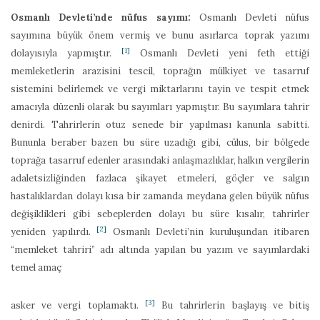
Osmanlı Devleti’nde nüfus sayımı:
Osmanlı Devleti nüfus
sayımına büyük önem vermiş ve bunu asırlarca toprak yazımı
[1]
dolayısıyla yapmıştır.
Osmanlı Devleti yeni feth ettiği
memleketlerin arazisini tescil, toprağın mülkiyet ve tasarruf
sistemini belirlemek ve vergi miktarlarını tayin ve tespit etmek
amacıyla düzenli olarak bu sayımları yapmıştır. Bu sayımlara tahrir
denirdi. Tahrirlerin otuz senede bir yapılması kanunla sabitti.
Bununla beraber bazen bu süre uzadığı gibi, cülus, bir bölgede
toprağa tasarruf edenler arasındaki anlaşmazlıklar, halkın vergilerin
adaletsizliğinden fazlaca şikayet etmeleri, göçler ve salgın
hastalıklardan dolayı kısa bir zamanda meydana gelen büyük nüfus
değişiklikleri gibi sebeplerden dolayı bu süre kısalır, tahrirler
[2]
yeniden yapılırdı.
Osmanlı Devleti’nin kuruluşundan itibaren
“memleket tahriri” adı altında yapılan bu yazım ve sayımlardaki
temel amaç
[3]
asker ve vergi toplamaktı.
Bu tahrirlerin başlayış ve bitiş