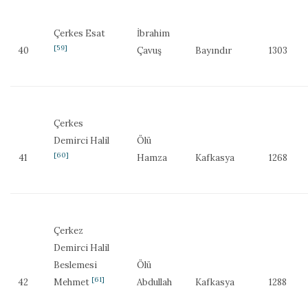
Çerkes Esat
İbrahim
[59]
40
Çavuş
Bayındır
1303
Çerkes
Demirci Halil
Ölü
[60]
41
Hamza
Kafkasya
1268
Çerkez
Demirci Halil
Beslemesi
Ölü
[61]
42
Mehmet
Abdullah
Kafkasya
1288