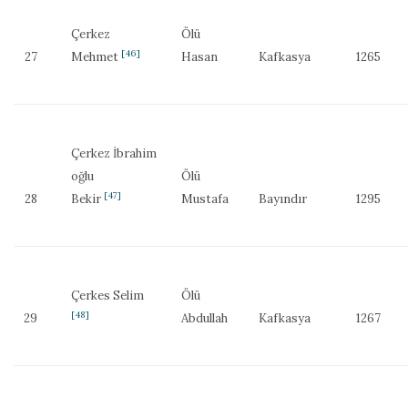
Çerkez
Ölü
[46]
27
Mehmet
Hasan
Kafkasya
1265
Çerkez İbrahim
oğlu
Ölü
[47]
28
Bekir
Mustafa
Bayındır
1295
Çerkes Selim
Ölü
[48]
29
Abdullah
Kafkasya
1267