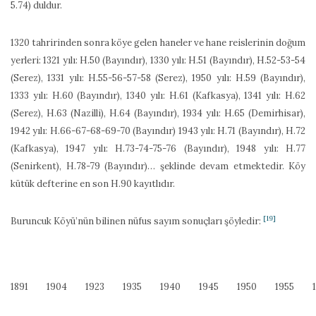
5.74) duldur.
1320 tahririnden sonra köye gelen haneler ve hane reislerinin doğum
yerleri: 1321 yılı: H.50 (Bayındır), 1330 yılı: H.51 (Bayındır), H.52-53-54
(Serez), 1331 yılı: H.55-56-57-58 (Serez), 1950 yılı: H.59 (Bayındır),
1333 yılı: H.60 (Bayındır), 1340 yılı: H.61 (Kafkasya), 1341 yılı: H.62
(Serez), H.63 (Nazilli), H.64 (Bayındır), 1934 yılı: H.65 (Demirhisar),
1942 yılı: H.66-67-68-69-70 (Bayındır) 1943 yılı: H.71 (Bayındır), H.72
(Kafkasya), 1947 yılı: H.73-74-75-76 (Bayındır), 1948 yılı: H.77
(Senirkent), H.78-79 (Bayındır)… şeklinde devam etmektedir. Köy
kütük defterine en son H.90 kayıtlıdır.
[19]
Buruncuk Köyü’nün bilinen nüfus sayım sonuçları şöyledir:
1891
1904
1923
1935
1940
1945
1950
1955