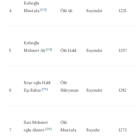
Kırlıoğlu
[23]
4
Mustafa
Ölü Ali
Bayındır
1225
Kırlıoğlu
[24]
5
Mehmet Ali
Ölü Halil
Bayındır
1297
Beşe oğlu Halil
Ölü
[25]
6
Eşi Rabia
Süleyman
Bayındır
1282
Sarı Mehmet
Ölü
[26]
7
oğlu Ahmet
Mustafa
Bayıdır
1273