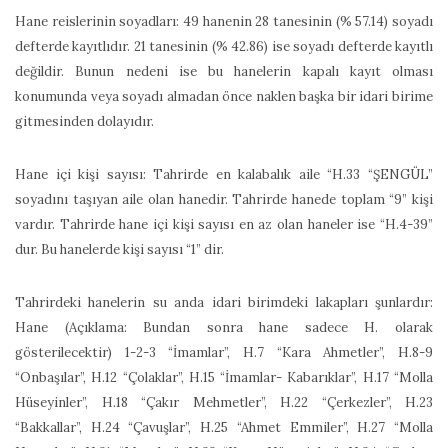
Hane reislerinin soyadları: 49 hanenin 28 tanesinin (% 57.14) soyadı
defterde kayıtlıdır. 21 tanesinin (% 42.86) ise soyadı defterde kayıtlı
değildir. Bunun nedeni ise bu hanelerin kapalı kayıt olması
konumunda veya soyadı almadan önce naklen başka bir idari birime
gitmesinden dolayıdır.
Hane içi kişi sayısı: Tahrirde en kalabalık aile “H.33 “ŞENGÜL”
soyadını taşıyan aile olan hanedir. Tahrirde hanede toplam “9” kişi
vardır. Tahrirde hane içi kişi sayısı en az olan haneler ise “H.4-39”
dur. Bu hanelerde kişi sayısı “1” dir.
Tahrirdeki hanelerin su anda idari birimdeki lakapları şunlardır:
Hane (Açıklama: Bundan sonra hane sadece H. olarak
gösterilecektir) 1-2-3 “İmamlar”, H.7 “Kara Ahmetler”, H.8-9
“Onbaşılar”, H.12 “Çolaklar”, H.15 “İmamlar- Kabarıklar”, H.17 “Molla
Hüseyinler”, H.18 “Çakır Mehmetler”, H.22 “Çerkezler”, H.23
“Bakkallar”, H.24 “Çavuşlar”, H.25 “Ahmet Emmiler”, H.27 “Molla