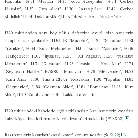
Hasanlar”, H.31 “Musalar”, H.33 “Koca Hüseyinler”, H.34 “Çerkez
Musalar”, H.35 “Çam Aliler”, H.36 “Saltaoğulları”, H.42 “Çerkez
Abdullah”, H.44 “Doktor Aliler”,H.45 “İdrisler- Koca İdrisler” dir.
1320 tahririnden sora köy nüfus defterine kayıtlı olan hanelerin
lakapları ise şunlardır: H.58-86 “Macırlar”, H.60 “Sakarlar”, H.61
“Yörükler”, H.64 “Koca Mehmetler”, H.65 “Küçük Tahsinler”, H.66
“Hançerliler”, H.67 “İlyaslar”, H.68 “ Ali Paşalar”, H.69 “Yusuflulu
Mehmetler”, H.71 “Kocarlar”, H.73 “İlyaslar – Kostaklar” H.74
“Zeynebin Haliller”, H.75-85 “Manavlar”, H.76 “Meryemler”, H.78
“Kara Aliler”, H.80 “İmam Efeler- Kostaklar”, H.81 “Topallar”, H.82
“Göçmenler”, H.83 “Göçmen Aliler”, H.84 “Pomaklar”, H.88 “Kürt
Aliler”, H.89 “Cambazlar”, H.90 “Bakkal Cafer” dir.
1320 tahririndeki hanelerle ilgili açıklamalar: Bazı hanelerin kayıtları
[17]
halen köy nüfus defterinde “kaydı devam” etmektedir.( % 36.73)
[18]
Bazı hanelerin kayıtları “kapalı kayıt” konumundadır. (% 61.22)