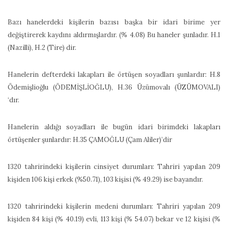
Bazı hanelerdeki kişilerin bazısı başka bir idari birime yer
değiştirerek kaydını aldırmışlardır. (% 4.08) Bu haneler şunladır. H.1
(Nazilli), H.2 (Tire) dir.
Hanelerin defterdeki lakapları ile örtüşen soyadları şunlardır: H.8
Ödemişlioğlu (ÖDEMİŞLİOĞLU), H.36 Üzümovalı (ÜZÜMOVALI)
‘dır.
Hanelerin aldığı soyadları ile bugün idari birimdeki lakapları
örtüşenler şunlardır: H.35 ÇAMOĞLU (Çam Aliler)’dir
1320 tahririndeki kişilerin cinsiyet durumları: Tahriri yapılan 209
kişiden 106 kişi erkek (%50.71), 103 kişisi (% 49.29) ise bayandır.
1320 tahririndeki kişilerin medeni durumları: Tahriri yapılan 209
kişiden 84 kişi (% 40.19) evli, 113 kişi (% 54.07) bekar ve 12 kişisi (%