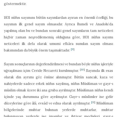
göstermektir.
1831 nüfus sayımını bütün sayımlardan ayıran en önemli özelliği, bu
sayımın ilk genel sayım olmasıdır. Ayrıca Rumeli ve Anadolu’da
yapılmış olan bu ve bundan sonraki genel sayımların tam neticeleri
hiçbir zaman neşredilememiş olduğuna göre, 1831 nüfus sayımı
neticeleri ilk defa olarak umumi efkâra sunulan sayım olması
[9]
bakımından da büyük önem taşımaktadır.
Sayım sonuçlarının değerlendirilmesi ve bundan böyle nüfus işleriyle
[10]
uğraşılması içim Ceride Nezareti kurulmuştur.
Sayımda ilk esas
olarak din ayrımı göz önüne alınmıştır. Bütün sancak, kaza ve
nahiyelerde sadece erkek nüfus sayılmış, nüfus Müslüman ve gayr-ı
müslim olmak üzere iki ana gruba ayrılmıştır. Müslüman nüfus kendi
içinde yaş durumuna göre ayrılmıştır. Gayr-ı müslimler ise gelir
[11]
düzeylerine göre âlâ, evsâd ve edna olarak ayrılmıştır.
Müslüman
bölgelerinde muhtar bulunan yerlerde muhtarlar, muhtar
bulunmayan yerlerde ise imamlar ve ihtiyar meclisleri, gayr-ı