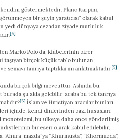
 kendini göstermektedir. Plano Karpini,
 görünmeyen bir şeyin yaratıcısı” olarak kabul
nın yedi dünyaya cezadan ziyade mutluluk
[4]
adır.
den Marko Polo da, klübelerinin birer
i taşıyan birçok küçük tablo bulunan
[5]
ve semavi tanrıya taptıklarını anlatmaktadır.
nda birçok bilgi mevcuttur. Aslında bu,
t burada şu akla gelebilir; acaba bu tek tanrıya
[6]
nmalıdır?
İslam ve Hıristiyan aracılar bunları
ri içinde, kendi dinlerinden bazı hususları
l monoteizmi, bu ülkeye daha önce gönderilmiş
distlerinin bir eseri olarak kabul edilebilir,
rca “Ahura-mazda”ya “Khurmusta”, “Khormuzda”,