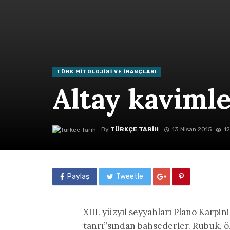
TÜRK MITOLOJISI VE İNANÇLARI
Altay kaviml
By
TÜRKÇE TARIH
13 Nisan 2015
12
Paylaş
Tweetle
XIII. yüzyıl seyyahları Plano Karpi
tanrı”sından bahsederler. Rubuk, ö