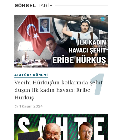
GÖRSEL
TARIH
ATATÜRK DÖNEMI
Vecihi Hürkuş’un kollarında şehit
düşen ilk kadın havacı: Eribe
Hürkuş
1 Kasım 2024