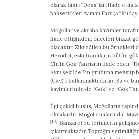
olarak tanrı “Deus”ları ifade etmekt
bahsettikleri zaman Farsça “Kuday”
Moğollar ve akraba kavimler tarafın
ifade ettiğinden, önceleri bizzat 
olacaktır. Zikredilen bu örnekler
Herodot, eski İranlıların bütün gök
Çin’in Gök Tanrısı’nı ifade eden “T
Aynı şekilde Fin grubuna mensup b
(Ciel)”i kullanmaktadırlar. Bu ve b
kavimlerinde de “Gök” ve “Gök Tanrı
İlgi çekici husus, Moğolların tapınd
olmalardır. Moğol dualarında “Mavi
[10]
, Banzarof bu terimlerin gelişme
çıkarmaktadır. Toprağın verimliliği