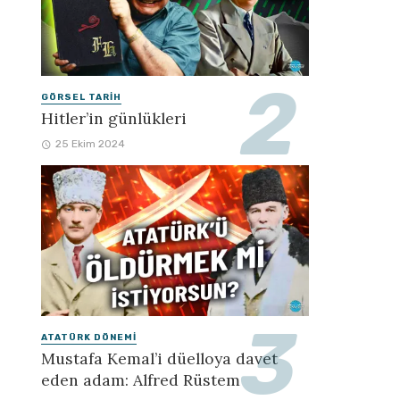
GÖRSEL TARIH
Hitler’in günlükleri
25 Ekim 2024
ATATÜRK DÖNEMI
Mustafa Kemal’i düelloya davet
eden adam: Alfred Rüstem