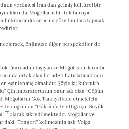
dının verilmesi İran’dan gelmiş kültürel bir
ynakları da, Moğolların bir tek tanrıya
nin hükümranlık sırasına göre bunlara tapmak
edirler.
 incelersek, önümüze diğer perspektifler de
Gök Tanrı adını taşıyan ve Moğol çadırlarında
rasında ortak olan bir adeti hatırlatmaktadır.
en esinlenmiş olmalıdır. Şöyle ki; Rubruk’a
ğlu” Çin imparatorunun onur adı olan “Göğün
i, Moğolların Gök Tanrıyı ifade etmek için
nelde doğrudan “Gök”ü ifade ettiği için Büyük
[7]
u”
olarak zikredilmektedir. Moğollar ve
r’daki “Tengeri” kelimesinin aslı, Volga