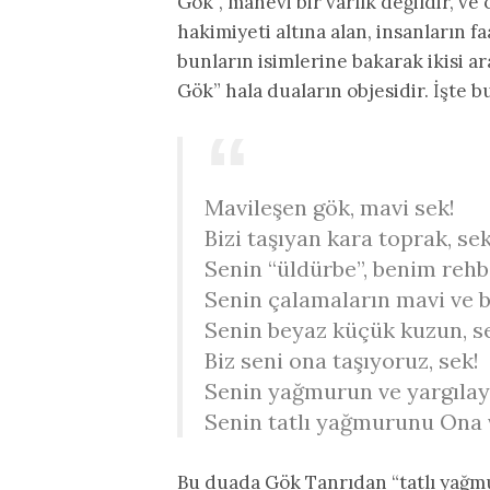
Gök”, manevi bir varlık değildir, v
hakimiyeti altına alan, insanların fa
bunların isimlerine bakarak ikisi a
Gök” hala duaların objesidir. İşte b
Mavileşen gök, mavi sek!
Bizi taşıyan kara toprak, sek
Senin “üldürbe”, benim rehbe
Senin çalamaların mavi ve b
Senin beyaz küçük kuzun, s
Biz seni ona taşıyoruz, sek!
Senin yağmurun ve yargılay
Senin tatlı yağmurunu Ona v
Bu duada Gök Tanrıdan “tatlı yağmu