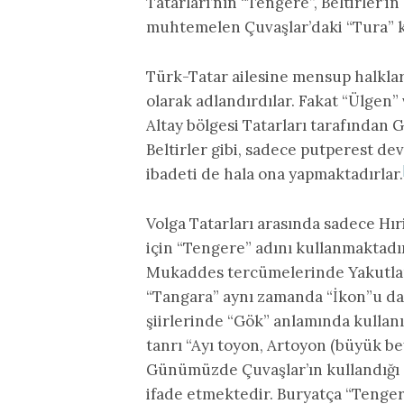
Tatarları’nın “Tengere”, Beltirler’in
muhtemelen Çuvaşlar’daki “Tura” k
Türk-Tatar ailesine mensup halklar
olarak adlandırdılar. Fakat “Ülgen”
Altay bölgesi Tatarları tarafından G
Beltirler gibi, sadece putperest de
ibadeti de hala ona yapmaktadırlar.
Volga Tatarları arasında sadece Hır
için “Tengere” adını kullanmaktadırl
Mukaddes tercümelerinde Yakutlar 
“Tangara” aynı zamanda “İkon”u da
şiirlerinde “Gök” anlamında kullan
tanrı “Ayı toyon, Artoyon (büyük be
Günümüzde Çuvaşlar’ın kullandığı “
ifade etmektedir. Buryatça “Tenger