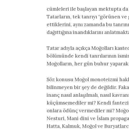
cümleleri ile başlayan mektupta da
Tatarların, tek tanrıyı “görünen ve
ettiklerini, aynı zamanda bu tanrı
dağıttığına inandıklarını anlatmakt
Tatar adıyla açıkça Moğolları kaste
bölümünde kendi tanrılarının ismin
Moğolların, her gün buhur yaparak 
Söz konusu Moğol monoteizmi hakkı
bilinmeyen bir şey de değildir. Faka
inanç nasıl anlaşılmalı, nasıl kavra
küçümsemediler mi? Kendi fantezile
onlara ödünç vermediler mi? Moğo
Nesturi, Mani dini ve İslam propagan
Hatta, Kalmuk, Moğol ve Buryatla