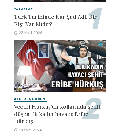
YAZARLAR
Türk Tarihinde Kür Şad Adlı Bir
Kişi Var Mıdır?
23 Mart 2026
ATATÜRK DÖNEMI
Vecihi Hürkuş’un kollarında şehit
düşen ilk kadın havacı: Eribe
Hürkuş
1 Kasım 2024