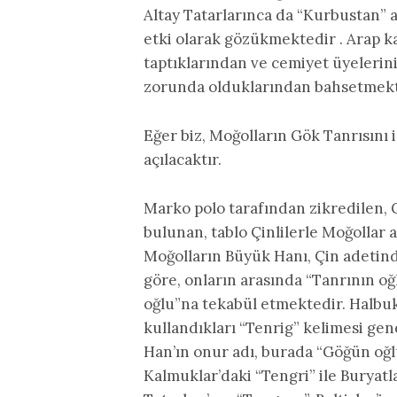
Altay Tatarlarınca da “Kurbustan” a
etki olarak gözükmektedir . Arap ka
taptıklarından ve cemiyet üyeleri
zorunda olduklarından bahsetmekt
Eğer biz, Moğolların Gök Tanrısını
açılacaktır.
Marko polo tarafından zikredilen, 
bulunan, tablo Çinlilerle Moğollar a
Moğolların Büyük Hanı, Çin adetind
göre, onların arasında “Tanrının o
oğlu”na tekabül etmektedir. Halbuk
kullandıkları “Tenrig” kelimesi ge
Han’ın onur adı, burada “Göğün oğl
Kalmuklar’daki “Tengri” ile Buryatla