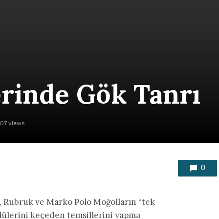
erinde Gök Tanrı
07 views
0
ni, Rubruk ve Marko Polo Moğolların “tek
lülerini keçeden temsillerini yapma