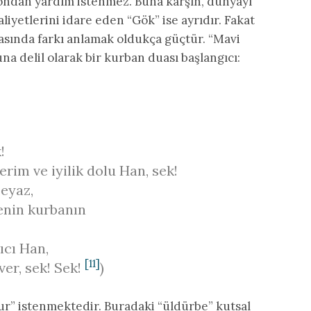
e ondan yardım istenmez. Buna karşın, dünyayı
aliyetlerini idare eden “Gök” ise ayrıdır. Fakat
rasında farkı anlamak oldukça güçtür. “Mavi
una delil olarak bir kurban duası başlangıcı:
!
rim ve iyilik dolu Han, sek!
eyaz,
enin kurbanın
ıcı Han,
[11]
er, sek! Sek!
)
r” istenmektedir. Buradaki “üldürbe” kutsal