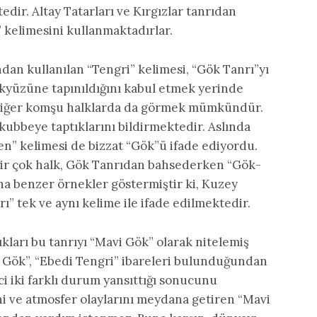
edir. Altay Tatarları ve Kırgızlar tanrıdan
 kelimesini kullanmaktadırlar.
dan kullanılan “Tengri” kelimesi, “Gök Tanrı”yı
gökyüzüne tapınıldığını kabul etmek yerinde
i diğer komşu halklarda da görmek mümkündür.
kubbeye taptıklarını bildirmektedir. Aslında
ien” kelimesi de bizzat “Gök”ü ifade ediyordu.
ir çok halk, Gök Tanrıdan bahsederken “Gök-
una benzer örnekler göstermiştir ki, Kuzey
” tek ve aynı kelime ile ifade edilmektedir.
ıkları bu tanrıyı “Mavi Gök” olarak nitelemiş
 Gök”, “Ebedi Tengri” ibareleri bulunduğundan
ci iki farklı durum yansıttığı sonucunu
ni ve atmosfer olaylarını meydana getiren “Mavi