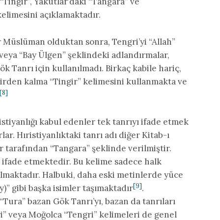
 “Tingir”, Yakutlar’daki “Tangara” ve
elimesini açıklamaktadır.
 Müslüman olduktan sonra, Tengri’yi “Allah”
 veya “Bay Ülgen” şeklindeki adlandırmalar,
ök Tanrı için kullanılmadı. Birkaç kabile hariç,
virden kalma “Tingir” kelimesini kullanmakta ve
[8]
istiyanlığı kabul edenler tek tanrıyı ifade etmek
ar. Hıristiyanlıktaki tanrı adı diğer Kitab-ı
tarafından “Tangara” şeklinde verilmiştir.
 ifade etmektedir. Bu kelime sadece halk
ılmaktadır. Halbuki, daha eski metinlerde yüce
[9]
y)” gibi başka isimler taşımaktadır
.
Tura” bazan Gök Tanrı’yı, bazan da tanrıları
i” veya Moğolca “Tengri” kelimeleri de genel