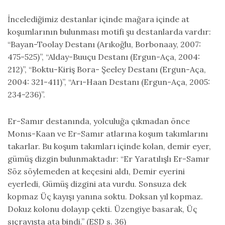
İncelediğimiz destanlar içinde mağara içinde at
koşumlarının bulunması motifi şu destanlarda vardır:
“Bayan-Toolay Destanı (Arıkoğlu, Borbonaay, 2007:
475-525)”, “Alday-Buuçu Destanı (Ergun-Aça, 2004:
212)”, “Boktu-Kiriş Bora- Şeeley Destanı (Ergun-Aça,
2004: 321-411)”, “Arı-Haan Destanı (Ergun-Aça, 2005:
234-236)”.
Er-Samır destanında, yolculuğa çıkmadan önce
Monıs-Kaan ve Er-Samır atlarına koşum takımlarını
takarlar. Bu koşum takımları içinde kolan, demir eyer,
gümüş dizgin bulunmaktadır: “Er Yaratılışlı Er-Samır
Söz söylemeden at keçesini aldı, Demir eyerini
eyerledi, Gümüş dizgini ata vurdu. Sonsuza dek
kopmaz Üç kayışı yanına soktu. Doksan yıl kopmaz.
Dokuz kolonu dolayıp çekti. Üzengiye basarak, Üç
sıçrayışta ata bindi.” (ESD s. 36)