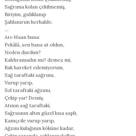
Sağrıma kolan çekilmemiş,
Biriyim, gıdıklanıp
Şahlanırım herhalde.
…
Arı-Haan buna:
Pekâlâ, sen bana at oldun,
Neden durdun?
Kaldıramadın mı? demez mi,
Bak hareket edemiyorum,
Sağ taraftaki sağrımı,
Vurup yarıp,
Sol taraftaki ağzımı,
Çekip yar! Demiş.
Atının sağ taraftaki,
Sağrısının altın güzel kısa saplı,
Kamçı ile vurup yarıp,
Ağzını kulağının köküne kadar,
Çekip yaranda, şahlanıp-kalkıp,