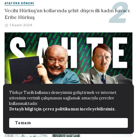
ATATÜRK DÖNEMI
Vecihi Hürkuş’un kollarında şehit düşen ilk kadın havacı:
Eribe Hürkuş
1 Kasım 2024
Türkçe Tarih kullanıcı deneyimini geliştirmek ve internet
sitesinin verimli çalışmasını sağlamak amacıyla çerezler
kullanmaktadır.
Detaylı bilgi için çerez politikamızı inceleyebilirsiniz.
GÖRSEL TARIH
Hitler’in günlükleri
Tamam
25 Ekim 2024