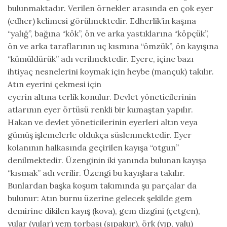
bulunmaktadır. Verilen örnekler arasında en çok eyer
(edher) kelimesi görülmektedir. Edherlik’in kaşına
“yalığ”, bağına “kök”, ön ve arka yastıklarına “köpçük”,
ön ve arka taraflarının uç kısmına “ömzük”, ön kayışına
“kümüldürük” adı verilmektedir. Eyere, içine bazı
ihtiyaç nesnelerini koymak için heybe (mançuk) takılır.
Atın eyerini çekmesi için
eyerin altına terlik konulur. Devlet yöneticilerinin
atlarının eyer örtüsü renkli bir kumaştan yapılır.
Hakan ve devlet yöneticilerinin eyerleri altın veya
gümüş işlemelerle oldukça süslenmektedir. Eyer
kolanının halkasında geçirilen kayışa “otgun”
denilmektedir. Üzenginin iki yanında bulunan kayışa
“kısmak” adı verilir. Üzengi bu kayışlara takılır.
Bunlardan başka koşum takımında şu parçalar da
bulunur: Atın burnu üzerine gelecek şekilde gem
demirine dikilen kayış (kova), gem dizgini (çetgen),
yular (yular) yem torbası (sıpakur), örk (yıp, yalu)