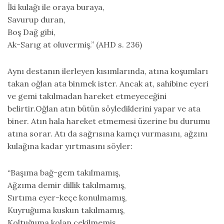
İki kulağı ile oraya buraya,
Savurup duran,
Boş Dağ gibi,
Ak-Sarıg at oluvermiş.” (AHD s. 236)
Aynı destanın ilerleyen kısımlarında, atına koşumları
takan oğlan ata binmek ister. Ancak at, sahibine eyeri
ve gemi takılmadan hareket etmeyeceğini
belirtir.Oğlan atın bütün söylediklerini yapar ve ata
biner. Atın hala hareket etmemesi üzerine bu durumu
atına sorar. Atı da sağrısına kamçı vurmasını, ağzını
kulağına kadar yırtmasını söyler:
“Başıma bağ-gem takılmamış,
Ağzıma demir dillik takılmamış,
Sırtıma eyer-keçe konulmamış,
Kuyruğuma kuskun takılmamış,
Koltuğuma kolan çekilmemiş,