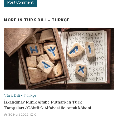
MORE IN
TÜRK DILI - TÜRKÇE
Türk Dili - Türkçe
İskandinav Runik Alfabe Futhark’ın Türk
Tamgaları/Göktürk Alfabesi ile ortak kökeni
30 Mart 2022
0