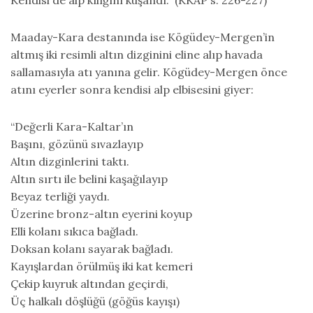
Kendisi de alp kılığını kuşandı.” (KKAP s. 226-227)
Maaday-Kara destanında ise Kögüdey-Mergen’in
altmış iki resimli altın dizginini eline alıp havada
sallamasıyla atı yanına gelir. Kögüdey-Mergen önce
atını eyerler sonra kendisi alp elbisesini giyer:
“Değerli Kara-Kaltar’ın
Başını, gözünü sıvazlayıp
Altın dizginlerini taktı.
Altın sırtı ile belini kaşağılayıp
Beyaz terliği yaydı.
Üzerine bronz-altın eyerini koyup
Elli kolanı sıkıca bağladı.
Doksan kolanı sayarak bağladı.
Kayışlardan örülmüş iki kat kemeri
Çekip kuyruk altından geçirdi,
Üç halkalı döşlüğü (göğüs kayışı)