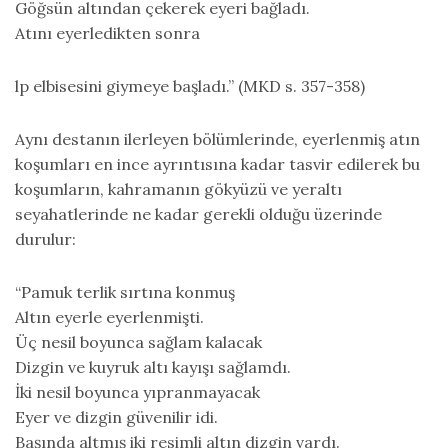
Göğsün altından çekerek eyeri bağladı.
Atını eyerledikten sonra
lp elbisesini giymeye başladı.” (MKD s. 357-358)
Aynı destanın ilerleyen bölümlerinde, eyerlenmiş atın
koşumları en ince ayrıntısına kadar tasvir edilerek bu
koşumların, kahramanın gökyüzü ve yeraltı
seyahatlerinde ne kadar gerekli olduğu üzerinde
durulur:
“Pamuk terlik sırtına konmuş
Altın eyerle eyerlenmişti.
Üç nesil boyunca sağlam kalacak
Dizgin ve kuyruk altı kayışı sağlamdı.
İki nesil boyunca yıpranmayacak
Eyer ve dizgin güvenilir idi.
Başında altmış iki resimli altın dizgin vardı.