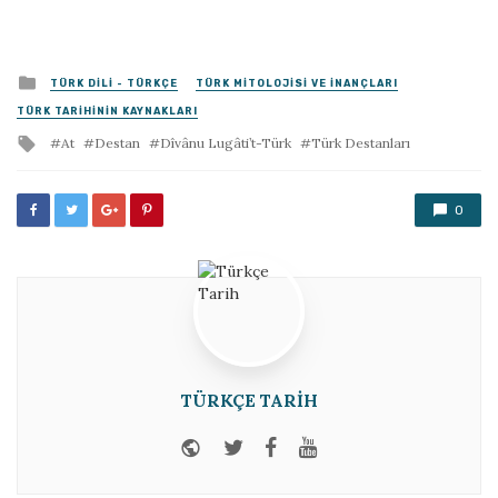
Posted
TÜRK DILI - TÜRKÇE
TÜRK MITOLOJISI VE İNANÇLARI
in
TÜRK TARIHININ KAYNAKLARI
Tagged
At
Destan
Dîvânu Lugâti’t-Türk
Türk Destanları
with
0
TÜRKÇE TARIH
Website
Twitter
Facebook
Youtube