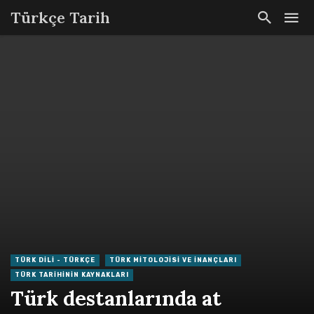
Türkçe Tarih
TÜRK DILI - TÜRKÇE
TÜRK MITOLOJISI VE İNANÇLARI
TÜRK TARIHININ KAYNAKLARI
Türk destanlarında at