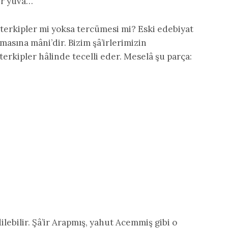
bir yuva…”
n terkipler mi yoksa tercümesi mi? Eski edebiyat
lmasına mâni’dir. Bizim şâ’irlerimizin
erkipler hâlinde tecelli eder. Meselâ şu parça:
lebilir. Şâ’ir Arapmış, yahut Acemmiş gibi o