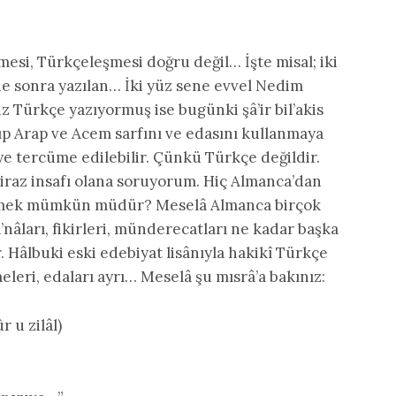
esi, Türkçeleşmesi doğru değil… İşte misal; iki
ene sonra yazılan… İki yüz sene evvel Nedim
siz Türkçe yazıyormuş ise bugünki şâ’ir bil’akis
ıp Arap ve Acem sarfını ve edasını kullanmaya
ye tercüme edilebilir. Çünkü Türkçe değildir.
iraz insafı olana soruyorum. Hiç Almanca’dan
etmek mümkün müdür? Meselâ Almanca birçok
a’nâları, fikirleri, münderecatları ne kadar başka
r. Hâlbuki eski edebiyat lisânıyla hakikî Türkçe
leri, edaları ayrı… Meselâ şu mısrâ’a bakınız:
r u zilâl)