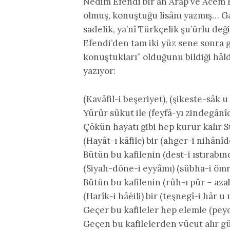
Nedim Efendi bir an Arap ve Acem E
olmuş, konuştuğu lisânı yazmış… Gaze
sadelik, ya’nî Türkçelik şu’ûrlu de
Efendi’den tam iki yüz sene sonra ge
konuştukları” olduğunu bildiği hâlde
yazıyor:
(Kavâfil-i beşeriyet), (şikeste-sâk u
Yürür sükut ile (feyfâ-yı zindegânî
Çökün hayatı gibi hep kurur kalır 
(Hayât-ı kâfile) bir (ahger-i nihânîd
Bütün bu kafilenin (dest-i ıstırabın
(Siyah-döne-i eyyâmı) (sübha-i öm
Bütün bu kafilenin (rûh-ı pür – aza
(Harîk-i hâéili) bir (teşnegî-i hâr 
Geçer bu kafileler hep elemle (pey
Geçen bu kafilelerden vücut alır g