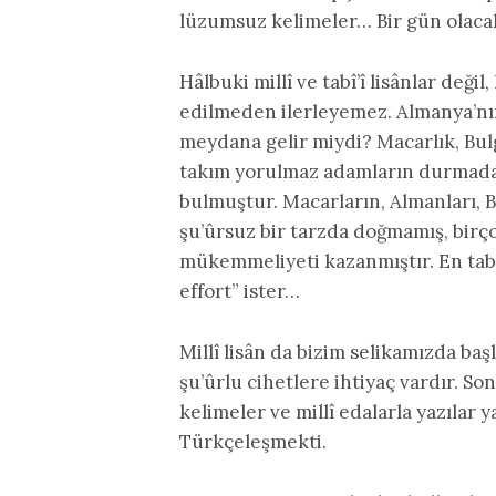
lüzumsuz kelimeler… Bir gün olacak 
Hâlbuki millî ve tabî’î lisânlar değil
edilmeden ilerleyemez. Almanya’nı
meydana gelir miydi? Macarlık, Bulga
takım yorulmaz adamların durmadan 
bulmuştur. Macarların, Almanları, B
şu’ûrsuz bir tarzda doğmamış, birç
mükemmeliyeti kazanmıştır. En tabî’
effort” ister…
Millî lisân da bizim selikamızda ba
şu’ûrlu cihetlere ihtiyaç vardır. So
kelimeler ve millî edalarla yazılar 
Türkçeleşmekti.