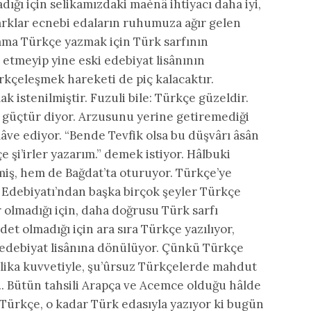
ığı için selikamızdaki maènâ ihtiyacı daha iyi,
farklar ecnebi edaların ruhumuza ağır gelen
 ama Türkçe yazmak için Türk sarfının
 etmeyip yine eski edebiyat lisânının
ürkçeleşmek hareketi de piç kalacaktır.
 istenilmiştir. Fuzuli bile: Türkçe güzeldir.
k güçtür diyor. Arzusunu yerine getiremediği
 ilâve ediyor. “Bende Tevfik olsa bu düşvârı âsân
e şi’irler yazarım.” demek istiyor. Hâlbuki
iş, hem de Bağdat’ta oturuyor. Türkçe’ye
e Edebiyatı’ndan başka birçok şeyler Türkçe
r olmadığı için, daha doğrusu Türk sarfı
 olmadığı için ara sıra Türkçe yazılıyor,
 edebiyat lisânına dönülüyor. Çünkü Türkçe
Selika kuvvetiyle, şu’ûrsuz Türkçelerde mahdut
…. Bütün tahsili Arapça ve Acemce olduğu hâlde
r Türkçe, o kadar Türk edasıyla yazıyor ki bugün