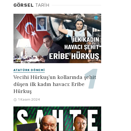
GÖRSEL
TARIH
ATATÜRK DÖNEMI
Vecihi Hürkuş’un kollarında şehit
düşen ilk kadın havacı: Eribe
Hürkuş
1 Kasım 2024