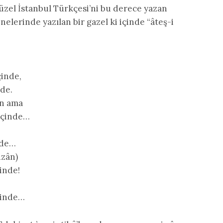
güzel İstanbul Türkçesi’ni bu derece yazan
elerinde yazılan bir gazel ki içinde “âteş-i
çinde,
nde.
n ama
 içinde…
inde…
ûzân)
inde!
içinde…