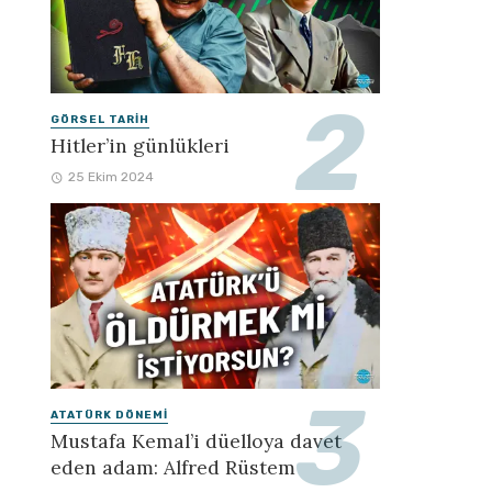
GÖRSEL TARIH
Hitler’in günlükleri
25 Ekim 2024
ATATÜRK DÖNEMI
Mustafa Kemal’i düelloya davet
eden adam: Alfred Rüstem