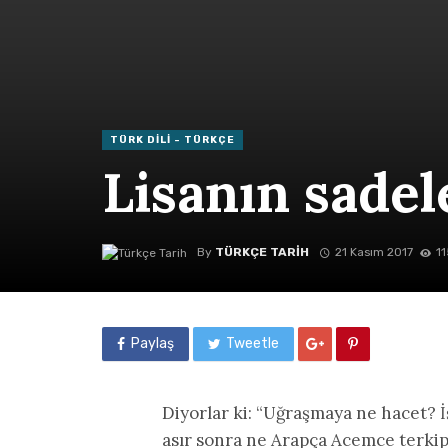
TÜRK DILI - TÜRKÇE
Lisanın sade
By
TÜRKÇE TARIH
21 Kasım 2017
11
Paylaş
Tweetle
Diyorlar ki: “Uğraşmaya ne hacet? İ
asır sonra ne Arapça Acemce terkip