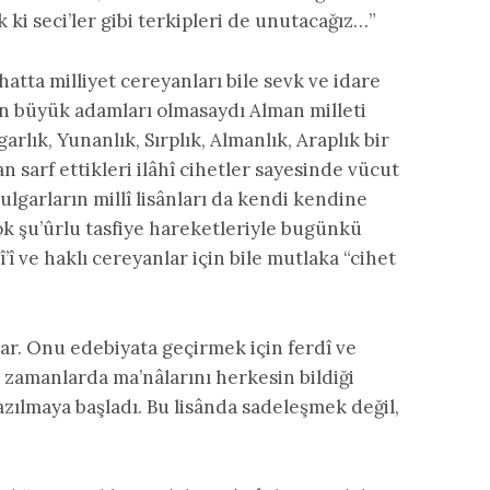
ki seci’ler gibi terkipleri de unutacağız…”
, hatta milliyet cereyanları bile sevk ve idare
n büyük adamları olmasaydı Alman milleti
rlık, Yunanlık, Sırplık, Almanlık, Araplık bir
sarf ettikleri ilâhî cihetler sayesinde vücut
ulgarların millî lisânları da kendi kendine
ok şu’ûrlu tasfiye hareketleriyle bugünkü
î ve haklı cereyanlar için bile mutlaka “cihet
şlar. Onu edebiyata geçirmek için ferdî ve
n zamanlarda ma’nâlarını herkesin bildiği
yazılmaya başladı. Bu lisânda sadeleşmek değil,