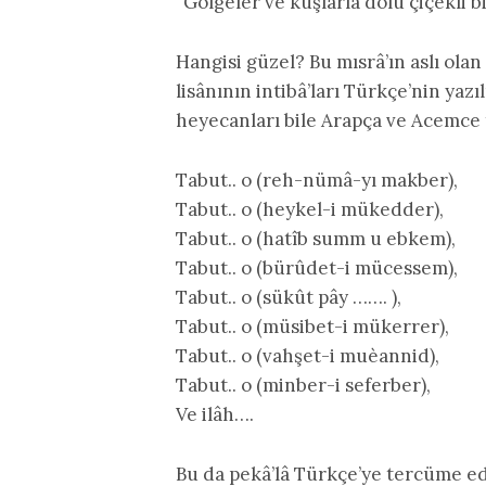
“Gölgeler ve kuşlarla dolu çiçekli 
Hangisi güzel? Bu mısrâ’ın aslı ola
lisânının intibâ’ları Türkçe’nin yazı
heyecanları bile Arapça ve Acemce t
Tabut.. o (reh-nümâ-yı makber),
Tabut.. o (heykel-i mükedder),
Tabut.. o (hatîb summ u ebkem),
Tabut.. o (bürûdet-i mücessem),
Tabut.. o (sükût pây ……. ),
Tabut.. o (müsibet-i mükerrer),
Tabut.. o (vahşet-i muèannid),
Tabut.. o (minber-i seferber),
Ve ilâh….
Bu da pekâ’lâ Türkçe’ye tercüme edi