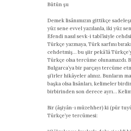
Bütün şu
Demek lisânımızın gittikçe sadeleşm
yüz sene evvel yazılanla, iki yüz s
Efendi nasıl sevk-i tabî’îsiyle cehd
Türkçe yazmaya, Türk sarfını bırak
cehdetmiş… bu şiir pekâ’lâ Türkçe’
Türkçe olsa tercüme olunamazdı. B
Bulgarca’ya bir parçayı tercüme 
şi’irler hikâyeler alınız. Bunların m
başka olsa lisânları, kelimeler birdi
birbirinden son derece ayrı… Kelime
Bir (âşiyân-ı müzehher) ki (pür tuyû
Türkçe’ye tercümesi: