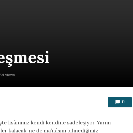
leşmesi
54 views
0
şte lisânımız kendi kendine sadeleşiyor. Yarım
ler kalacak; ne de ma’nâsını bilmediğimiz