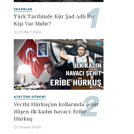
YAZARLAR
Türk Tarihinde Kür Şad Adlı Bir
Kişi Var Mıdır?
23 Mart 2026
ATATÜRK DÖNEMI
Vecihi Hürkuş’un kollarında şehit
düşen ilk kadın havacı: Eribe
Hürkuş
1 Kasım 2024