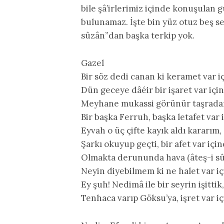
bile şâ’irlerimiz içinde konuşulan 
bulunamaz. İşte bin yüz otuz beş sen
sûzân”dan başka terkip yok.
Gazel
Bir söz dedi canan ki keramet var i
Dün geceye dâéir bir işaret var içi
Meyhane mukassi görünür taşrada
Bir başka Ferruh, başka letafet var
Eyvah o üç çifte kayık aldı kararım,
Şarkı okuyup geçti, bir afet var iç
Olmakta derununda hava (âteş-i s
Neyin diyebilmem ki ne halet var iç
Ey şuh! Nedimâ ile bir seyrin işittik,
Tenhaca varıp Göksu’ya, işret var 