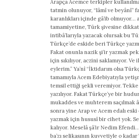
Arapça Acemce terkipler kullanılmad
tatmin olunuyor, “lâmî ve beyânî” 
karanlıkları içinde gâ’ib olmuyor…
tamamiyetine, Türk şivesine dikkat
intibâ’larıyla yazacak olursak bu T
Türkçe’de eskide beri Türkçe yazmak
Fakat onunla nazik şi’ir yazmak pe
için sıkılıyor, aczini saklamıyor. Ve
eylerim.” Ya’nî “İktidarım olsa Türkç
tamamıyla Acem Edebiyatıyla yetişm
temsil ettiği şekli veremiyor. Tekk
yazılıyor. Fakat Türkçe’ye bir hudu
mukaddes ve muhterem saçılmak âdet
sonra yine Arap ve Acem edalı eski
yazmak için hususî bir cihet yok. 
kalıyor. Meselâ şâ’ir Nedim Efendi
ba’zı selikasının kuvvetiyle o kada