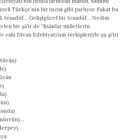
debiyatı’nın intibâ’larından masun, samimî
li Türkçe’nin bir incisi gibi parlıyor. Fakat bu
ğil, tesadüf… Gelişigüzel bir tesadüf… Nedim
len bir şâ’ir de “lisânlar milletlerin
 eski Divan Edebiyatı’nın terkipleriyle şu şi’iri
 tüvân)
de)
Sûzân
e)
da)
rün)
bında)
u mürrün)…
derpey)
üya