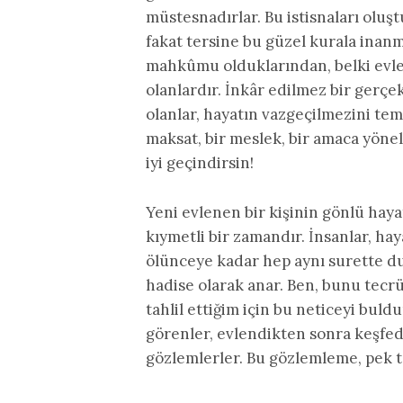
müstesnadırlar. Bu istisnaları oluşt
fakat tersine bu güzel kurala ina
mahkûmu olduklarından, belki evl
olanlardır. İnkâr edilmez bir gerçekt
olanlar, hayatın vazgeçilmezini tem
maksat, bir meslek, bir amaca yönelt
iyi geçindirsin!
Yeni evlenen bir kişinin gönlü haya
kıymetli bir zamandır. İnsanlar, hay
ölünceye kadar hep aynı surette du
hadise olarak anar. Ben, bunu tecrü
tahlil ettiğim için bu neticeyi buld
görenler, evlendikten sonra keşfed
gözlemlerler. Bu gözlemleme, pek tatl