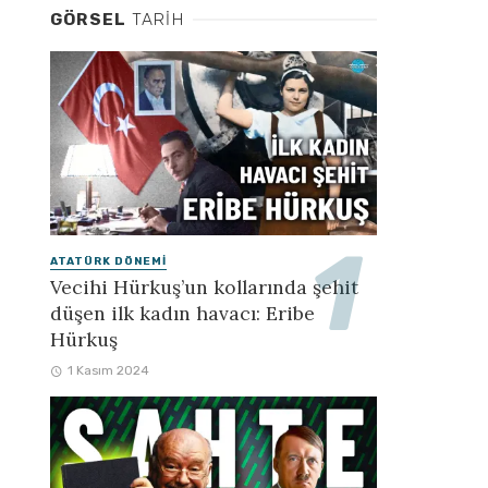
GÖRSEL
TARIH
ATATÜRK DÖNEMI
Vecihi Hürkuş’un kollarında şehit
düşen ilk kadın havacı: Eribe
Hürkuş
1 Kasım 2024