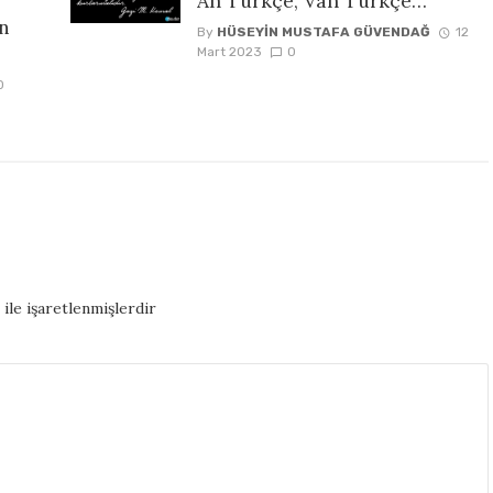
Ah Türkçe, Vah Türkçe…
ın
By
HÜSEYIN MUSTAFA GÜVENDAĞ
12
Mart 2023
0
0
ile işaretlenmişlerdir