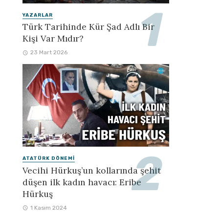
YAZARLAR
Türk Tarihinde Kür Şad Adlı Bir
Kişi Var Mıdır?
23 Mart 2026
ATATÜRK DÖNEMI
Vecihi Hürkuş’un kollarında şehit
düşen ilk kadın havacı: Eribe
Hürkuş
1 Kasım 2024