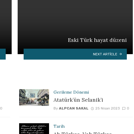
Eski Türk hayat düzeni
NEXT ARTICLE
Gerileme Dönemi
Atatürk’ün Selanik’i
0
By
ALPCAN SAKAL
25 Nisan 2023
0
Tarih