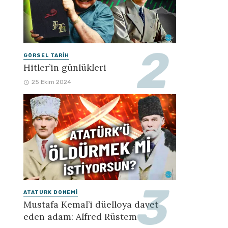
GÖRSEL TARIH
Hitler’in günlükleri
25 Ekim 2024
ATATÜRK DÖNEMI
Mustafa Kemal’i düelloya davet
eden adam: Alfred Rüstem