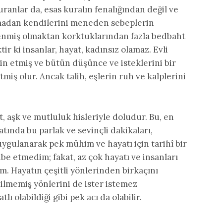
uranlar da, esas kuralın fenalığından değil ve
nmadan kendilerini meneden sebeplerin
enmiş olmaktan korktuklarından fazla bedbaht
ir ki insanlar, hayat, kadınsız olamaz. Evli
in etmiş ve bütün düşünce ve isteklerini bir
miş olur. Ancak talih, eşlerin ruh ve kalplerini
t, aşk ve mutluluk hisleriyle doludur. Bu, en
atında bu parlak ve sevinçli dakikaları,
ygulanarak pek mühim ve hayatı için tarihî bir
be etmedim; fakat, az çok hayatı ve insanları
um. Hayatın çeşitli yönlerinden birkaçını
ilmemiş yönlerini de ister istemez
ı olabildiği gibi pek acı da olabilir.