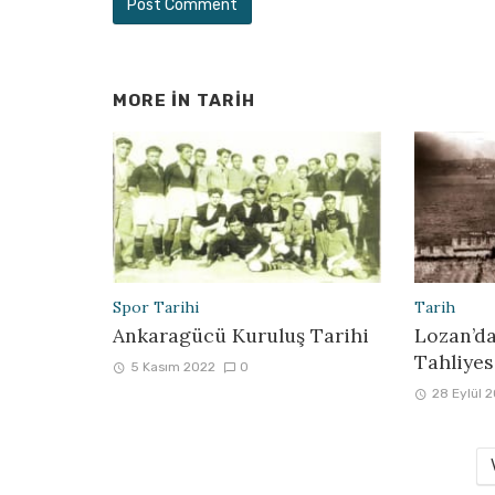
MORE IN
TARIH
Spor Tarihi
Tarih
Ankaragücü Kuruluş Tarihi
Lozan’da
Tahliyes
5 Kasım 2022
0
28 Eylül 