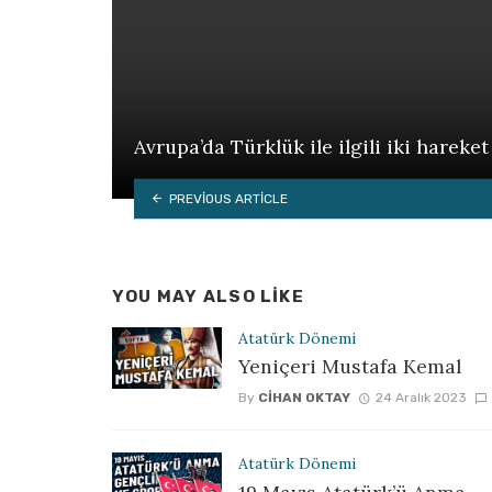
Avrupa’da Türklük ile ilgili iki hareket
PREVIOUS ARTICLE
YOU MAY ALSO LIKE
Atatürk Dönemi
Yeniçeri Mustafa Kemal
By
CIHAN OKTAY
24 Aralık 2023
Atatürk Dönemi