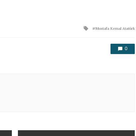
Tagged
Mustafa Kemal Atatürk
with
0