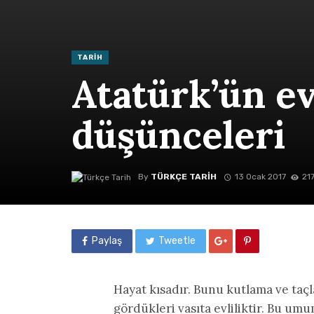
TARIH
Atatürk’ün ev
düşünceleri
By
TÜRKÇE TARIH
13 Ocak 2017
21
Paylaş
Tweetle
Hayat kısadır. Bunu kutlama ve taçl
gördükleri vasıta evliliktir. Bu umu