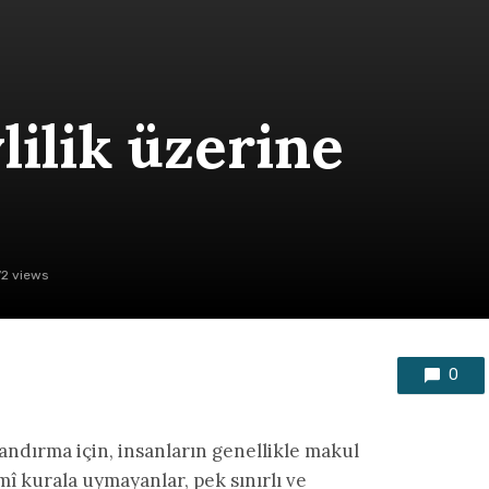
lilik üzerine
72 views
0
andırma için, insanların genellikle makul
mî kurala uymayanlar, pek sınırlı ve