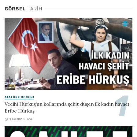
GÖRSEL
TARIH
ATATÜRK DÖNEMI
Vecihi Hürkuş’un kollarında şehit düşen ilk kadın havacı:
Eribe Hürkuş
1 Kasım 2024