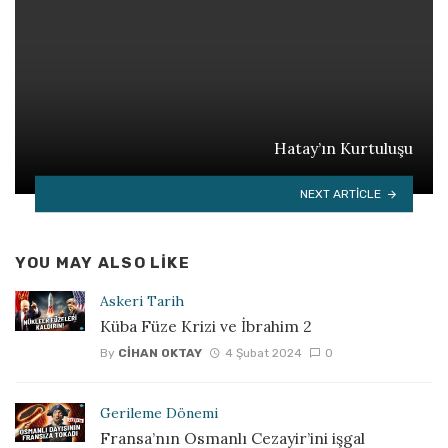
Hatay’ın Kurtuluşu
NEXT ARTICLE
YOU MAY ALSO LIKE
Askeri Tarih
Küba Füze Krizi ve İbrahim 2
By
CIHAN OKTAY
4 Şubat 2024
0
Gerileme Dönemi
Fransa’nın Osmanlı Cezayir’ini işgal