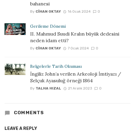
bahanesi
By
CIHAN OKTAY
16 Ocak 2024
0
Gerileme Dönemi
II. Mahmud Suudi Kralın büyük dedesini
neden idam etti?
By
CIHAN OKTAY
7 Ocak 2024
0
Belgelerle Tarih Okuması
İngiliz John’a verilen Arkeoloji İmtiyazı /
Selçuk Ayasuluğ örneği 1864
By
TALHA HIZAL
21 Aralık 2023
0
COMMENTS
LEAVE A REPLY