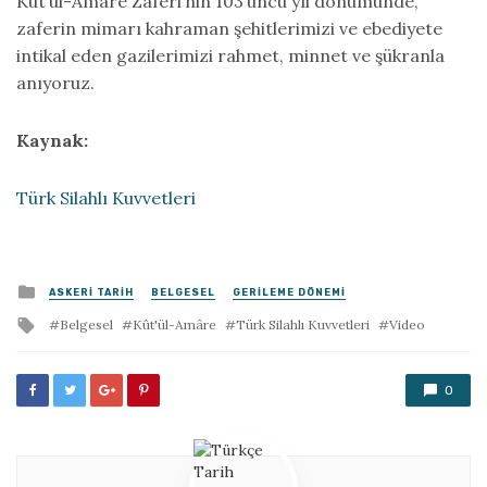
Kût’ül-Amâre Zaferi’nin 103’üncü yıl dönümünde,
zaferin mimarı kahraman şehitlerimizi ve ebediyete
intikal eden gazilerimizi rahmet, minnet ve şükranla
anıyoruz.
Kaynak:
Türk Silahlı Kuvvetleri
Posted
ASKERI TARIH
BELGESEL
GERILEME DÖNEMI
in
Tagged
Belgesel
Kût'ül-Amâre
Türk Silahlı Kuvvetleri
Video
with
0