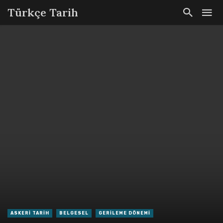
Türkçe Tarih
ASKERI TARIH
BELGESEL
GERILEME DÖNEMI