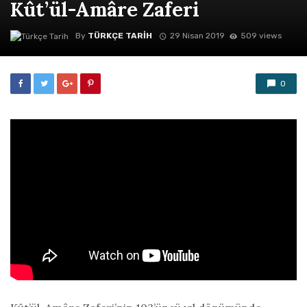
Kût’ül-Amâre Zaferi
By
TÜRKÇE TARIH
29 Nisan 2019
509 views
0