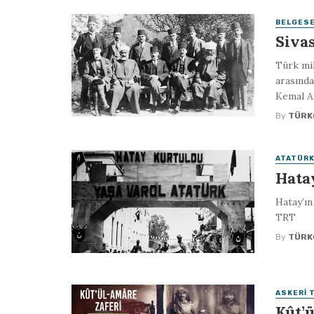
BELGES
Siva
Türk mil
arasında
Kemal At
By
TÜRK
ATATÜRK
Hata
Hatay’ın
TRT
By
TÜRK
ASKERI 
Kût’