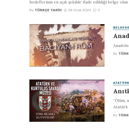
hedeflerinin en açık şekilde ifade edildiği belge olan .
By
TÜRKÇE TARIH
28 Ocak 2020
0
BELGES
Anad
Anadolu 
By
TÜRK
ATATÜRK
Anıt
“Ölüm, i
Atatürk 
By
TÜRK