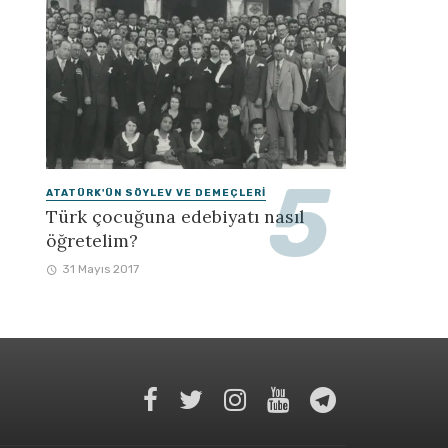
ATATÜRK'ÜN SÖYLEV VE DEMEÇLERI
Türk çocuğuna edebiyatı nasıl
öğretelim?
31 Mayıs 2017