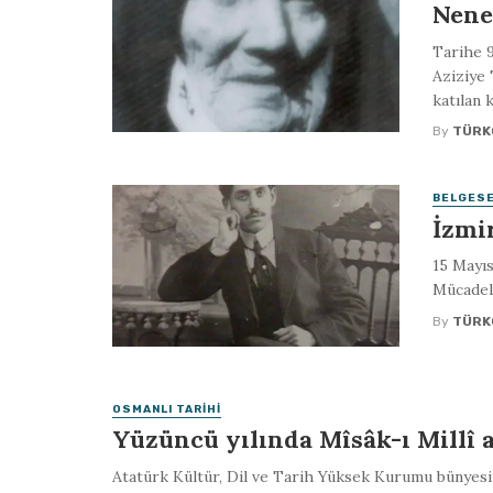
Nene
Tarihe 9
Aziziye 
katılan 
By
TÜRK
BELGES
İzmir
15 Mayıs
Mücadel
By
TÜRK
OSMANLI TARIHI
Yüzüncü yılında Mîsâk-ı Millî 
Atatürk Kültür, Dil ve Tarih Yüksek Kurumu bünyesi