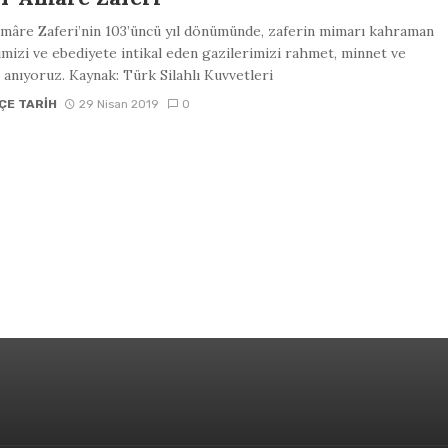
mâre Zaferi’nin 103’üncü yıl dönümünde, zaferin mimarı kahraman
imizi ve ebediyete intikal eden gazilerimizi rahmet, minnet ve
 anıyoruz. Kaynak: Türk Silahlı Kuvvetleri
ÇE TARIH
29 Nisan 2019
0