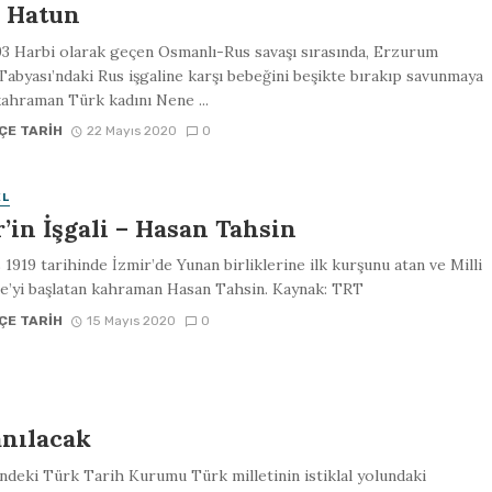
 Hatun
3 Harbi olarak geçen Osmanlı-Rus savaşı sırasında, Erzurum
Tabyası’ndaki Rus işgaline karşı bebeğini beşikte bırakıp savunmaya
kahraman Türk kadını Nene ...
ÇE TARIH
22 Mayıs 2020
0
EL
’in İşgali – Hasan Tahsin
 1919 tarihinde İzmir’de Yunan birliklerine ilk kurşunu atan ve Milli
e’yi başlatan kahraman Hasan Tahsin. Kaynak: TRT
ÇE TARIH
15 Mayıs 2020
0
anılacak
ndeki Türk Tarih Kurumu Türk milletinin istiklal yolundaki