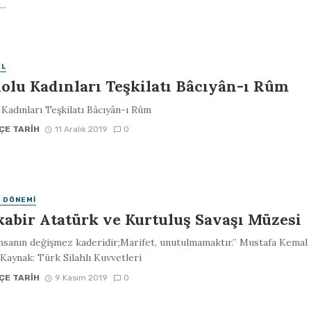
..
EL
olu Kadınları Teşkilatı Bâcıyân-ı Rûm
Kadınları Teşkilatı Bâcıyân-ı Rûm
ÇE TARIH
11 Aralık 2019
0
 DÖNEMI
kabir Atatürk ve Kurtuluş Savaşı Müzesi
nsanın değişmez kaderidir;Marifet, unutulmamaktır.” Mustafa Kemal
Kaynak: Türk Silahlı Kuvvetleri
ÇE TARIH
9 Kasım 2019
0