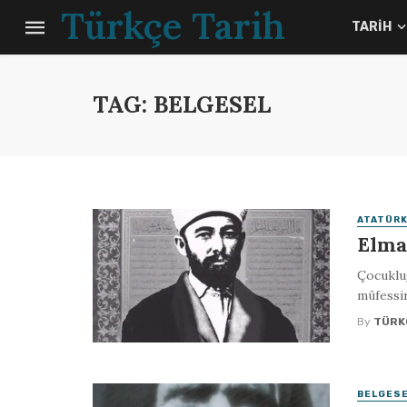
Türkçe Tarih
TARIH
TAG: BELGESEL
ATATÜRK
Elma
Çocukluğ
müfessi
By
TÜRK
BELGES