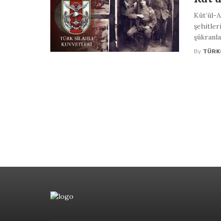
Kût’ül-A
şehitler
şükranla
By
TÜRK