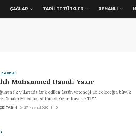
ÇAĞLAR
TARIHTE TÜRKLER
OSMANLI
M
 DÖNEMI
lılı Muhammed Hamdi Yazır
unun ilk yıllarında fark edilen üstün yeteneği ile geleceğin büyük
ri: Elmalılı Muhammed Hamdi Yazır. Kaynak: TRT
ÇE TARIH
27 Mayıs 2020
0
EL