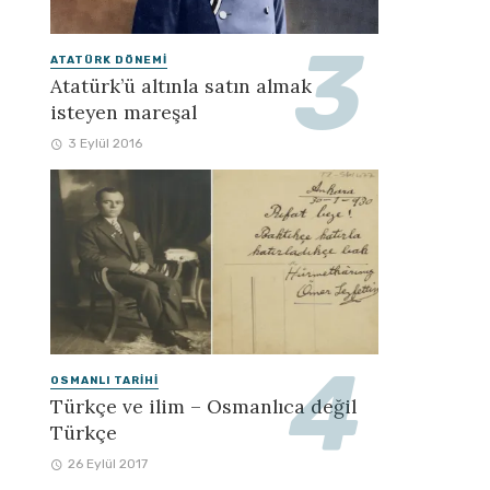
ATATÜRK DÖNEMI
Atatürk’ü altınla satın almak
isteyen mareşal
3 Eylül 2016
OSMANLI TARIHI
Türkçe ve ilim – Osmanlıca değil
Türkçe
26 Eylül 2017