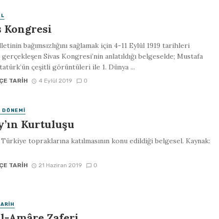
EL
s Kongresi
letinin bağımsızlığını sağlamak için 4-11 Eylül 1919 tarihleri
 gerçekleşen Sivas Kongresi’nin anlatıldığı belgeselde; Mustafa
atürk’ün çeşitli görüntüleri ile 1. Dünya ...
ÇE TARIH
4 Eylül 2019
0
 DÖNEMI
y’ın Kurtuluşu
 Türkiye topraklarına katılmasının konu edildiği belgesel. Kaynak:
ÇE TARIH
21 Haziran 2019
0
TARIH
ül-Amâre Zaferi