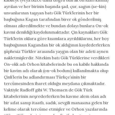
kabileye (veya bizce daha doğru olarak on idari kısma)
ayrılan ve her birinin başında şad, çur, sagun (se-kin)
unvanlarının taşıyan batı Gök Türk’lerinin her bir
başbuğuna Kagan tarafından birer ok gönderilmiş
olması zikredilmekte ve bundan dolayı bunlara On-ok
kavmi denildiği kaydolunmaktadır. Çin kaynakları Gök
Türk’lerin oklara göre kısımlara ayrıldıklarını, her boy
başbuğunun Kagandan bir ok aldığının kaydederlerken
şüphesiz Türkler arasında yaygın olan bir adeti aynen
nakletmişlerdir. Nitekim batı Gök Türklerine verdikleri
On-okk adı Orhon kitabelerinde bu on kabile hakkında
bir kavim adı olarak (on-ok bodunı) kullanılmakta olup
Çinli’lerin bu adlandırması Türkçe’sinin bir
tercümesinden ibaret olduğu meydana çıkmaktadır.
Vaktiyle Radloff gibi W. Thomsen de Gök Türk
kitabelerinin neşrederlerken bu kavme alem olan adı
bir sıfat sanıp itaatlı, sadık, sevgili manasına gelen bir
kelime olarak tercüme etmişler ve Orhon yazılarında