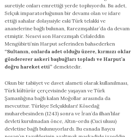
suretiyle onları emrettiği yerde topluyordu. Bu adet,
Selçuk imparatorluğunun bir devamı olan ve idare
ettiği sahalar dolayısiyle eski Türk telakki ve
ananelerine bağlı bulunan, Rarezmşahlar’da da devam
etmiştir. Nesevi son Harezmşah Celaleddin
Mengübirti’nin Harput seferinden bahsederken
“Sultanın, onlarda adet olduğu üzere, kırmızı oklar
göndererer askeri başbuğları topladı ve Harput’a
doğru hareket etti”
demektedir.
Okun bir tabiiyet ve davet alameti olarak kullanılması,
Türk kültürür çerçevisinde yaşayan ve Türk
Şamanlığına bağlı kalan Moğollar arasında da
mevcuttur. Türkiye Selçukluları! Kösedağ
muharebesinden (1243) sonra ve İran’da ilhan’lılar
devleti kurulmadan önce, Altın-ordu (Cuci ulusu)
devletine bağlı bulunuyorlardı. Bu esnada Baycu
noyan’ın tazyiklerinin azaltmak maskadiyle izzeddin