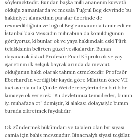
söylemektedir. Bundan başka milli ananenin kuvvetli
olduğu zamanlarda ve mesala Tuğrul Beg devrinde bu
hakimiyet alametinin paralar üzerinde de
resmedildiğinin ve tuğrul Beg zamanında tamir edilen
İstanbul’daki Mescidin mihrabına da konulduğunun
görüyoruz, ki bunlar ok ve yaya hakkındaki eski Türk
telakkisinin belirten güzel vesikalardır. Bunan
dayanarak üstad Profesör Fuad Köprülü ok ve yay
işaretinin ilk Selçuk bayraklarında da mevcut
olduğunun haklı olarak tahmin etmektedir. Profesör
Eberhard’ın verdiği bir kayda göre Milattan önce VII
inci asırda orta Çin’de Wei derebeylerinden biri bibr
kimseye ok vererek: “Bu devletimizi temsil eder, bunun
iyi muhafaza et” demiştir, ki alakası dolayısiyle bunun
burada zikretmek faydalıdır.
Ok göndermek hükümdarı ve tabileri olan bir siyasi
camia için bahis mevzuudur. Binaenalyh siyasi teşkilat