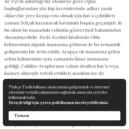
de Tyr’in anlattığı bir efsaneye göre Oğuz
başbuğlarından yüz kişi üzerinlerinde adları yazılı
okları bir yere koyup reis olmak için kur’a çektikleri
zaman Selçuk kazanarak kavminin başına geçmiştir, ki
bu okun bu manadaki rolünün göstermek bakımından
ehemmiyetlidir. Dede Korkut kitabında Ohlu
kelimesinini nişanlı manasına gelmesi de bu semantik
gelişmenin bir neticesidir. Arapça ok manasına gelen
sehm kelimesinin aynı zamanda hisse manasına
geldiği, Cahiliye Araplarının ezlam denilen kur’a veya
kısmet oklariyle tefeül ettikleri manlum ise de
Türk’lerde olduğu gibi okun diğer türlü rollerine
tesadüf edilmez. Memeth okun Macarlar arasında da
Türkçe Tarih kullanıcı deneyimini geliştirmek ve internet
sitesinin verimli çalışmasını sağlamak amacıyla çerezler
kur’a, hususiyle arazi taksimlerinde kullanıldığının ve
kullanmaktadır.
bugün de bir arazi parçasına oklu manasında bir
Detaylı bilgi için çerez politikamızı inceleyebilirsiniz.
kelimenin mevcut olduğunun söylemektedir.
Tamam
Buraya kadar yazdıklarımızı toplu bir şekilde anlatalım.