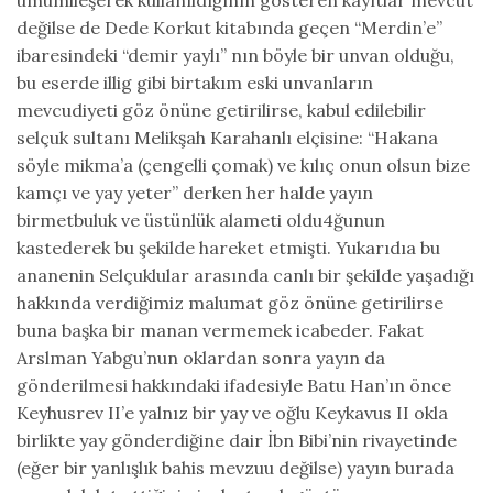
değilse de Dede Korkut kitabında geçen “Merdin’e”
ibaresindeki “demir yaylı” nın böyle bir unvan olduğu,
bu eserde illig gibi birtakım eski unvanların
mevcudiyeti göz önüne getirilirse, kabul edilebilir
selçuk sultanı Melikşah Karahanlı elçisine: “Hakana
söyle mikma’a (çengelli çomak) ve kılıç onun olsun bize
kamçı ve yay yeter” derken her halde yayın
birmetbuluk ve üstünlük alameti oldu4ğunun
kastederek bu şekilde hareket etmişti. Yukarıdıa bu
ananenin Selçuklular arasında canlı bir şekilde yaşadığı
hakkında verdiğimiz malumat göz önüne getirilirse
buna başka bir manan vermemek icabeder. Fakat
Arslman Yabgu’nun oklardan sonra yayın da
gönderilmesi hakkındaki ifadesiyle Batu Han’ın önce
Keyhusrev II’e yalnız bir yay ve oğlu Keykavus II okla
birlikte yay gönderdiğine dair İbn Bibi’nin rivayetinde
(eğer bir yanlışlık bahis mevzuu değilse) yayın burada