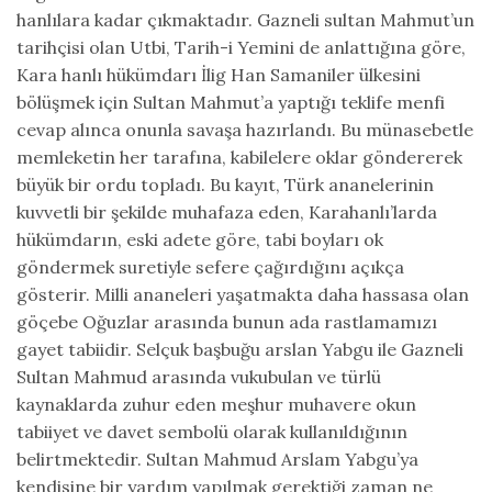
hanlılara kadar çıkmaktadır. Gazneli sultan Mahmut’un
tarihçisi olan Utbi, Tarih-i Yemini de anlattığına göre,
Kara hanlı hükümdarı İlig Han Samaniler ülkesini
bölüşmek için Sultan Mahmut’a yaptığı teklife menfi
cevap alınca onunla savaşa hazırlandı. Bu münasebetle
memleketin her tarafına, kabilelere oklar göndererek
büyük bir ordu topladı. Bu kayıt, Türk ananelerinin
kuvvetli bir şekilde muhafaza eden, Karahanlı’larda
hükümdarın, eski adete göre, tabi boyları ok
göndermek suretiyle sefere çağırdığını açıkça
gösterir. Milli ananeleri yaşatmakta daha hassasa olan
göçebe Oğuzlar arasında bunun ada rastlamamızı
gayet tabiidir. Selçuk başbuğu arslan Yabgu ile Gazneli
Sultan Mahmud arasında vukubulan ve türlü
kaynaklarda zuhur eden meşhur muhavere okun
tabiiyet ve davet sembolü olarak kullanıldığının
belirtmektedir. Sultan Mahmud Arslam Yabgu’ya
kendisine bir yardım yapılmak gerektiği zaman ne