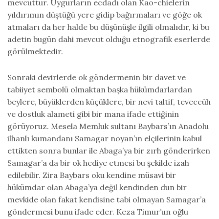
mevcuttur. Uygurların ecdadı olan Kao-chielerin
yıldırımın düştüğü yere gidip bağırmaları ve göğe ok
atmaları da her halde bu düşünüşle ilgili olmalıdır, ki bu
adetin bugün dahi mevcut olduğu etnografik eserlerde
görülmektedir.
Sonraki devirlerde ok göndermenin bir davet ve
tabiiyet sembolü olmaktan başka hükümdarlardan
beylere, büyüklerden küçüklere, bir nevi taltif, teveccüh
ve dostluk alameti gibi bir mana ifade ettiğinin
görüyoruz. Mesela Memluk sultanı Baybars’ın Anadolu
ilhanlı kumandanı Samagar noyan’ın elçilerinin kabul
ettikten sonra bunlar ile Abaga’ya bir zırh gönderirken
Samagar’a da bir ok hediye etmesi bu şekilde izah
edilebilir. Zira Baybars oku kendine müsavi bir
hükümdar olan Abaga’ya değil kendinden dun bir
mevkide olan fakat kendisine tabi olmayan Samagar’a
göndermesi bunu ifade eder. Keza Timur’un oğlu