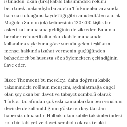
istinaden, okun (tire) kabile taksimindeki rolünü
belirtmek maksadiyle bu adetin Türkmenler arasında
hala cari olduğunu kaydettiği gibi ramstedt’den alarak
Moğolca Sumun (ok) kelimesinin 120-200 kişilik bir
askeri kat manasına geldiğinin de zikreder. Bununla
beraber rahmetli alim okun kabile manasında
kullanılma siyle buna göre vücuda gelen teşkilatın
menşei hakkında izahat vermenin güçlüğünden
bahsederek bu hususta söz söylemekten çekindiğinin
ilave eder.
Bizce Thomsen’i bu meseleyi, daha doğrusu kabile
taksimindeki rolünün menşeini, aydınlatmağa engel
olan şey okun bir davet ve tabiiyet sembolü olarak
Türkler tarafından çok eski zamanlardan beri ve islami
devirde de kullanıldığının gösteren kayıtlardan
habersiz olmasıdır. Halbuki okun kabile taksimlerindeki
rolü bir tabiiyet ve davet sembolü olarak telakki