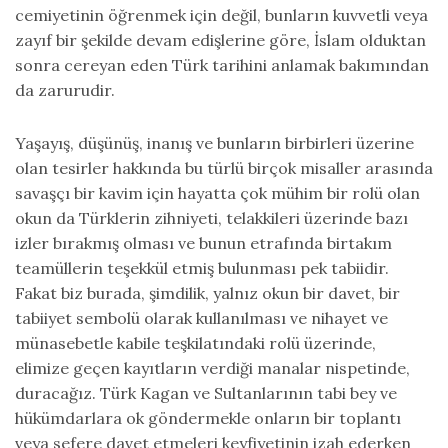
cemiyetinin öğrenmek için değil, bunların kuvvetli veya
zayıf bir şekilde devam edişlerine göre, İslam olduktan
sonra cereyan eden Türk tarihini anlamak bakımından
da zarurudir.
Yaşayış, düşünüş, inanış ve bunların birbirleri üzerine
olan tesirler hakkında bu türlü birçok misaller arasında
savaşçı bir kavim için hayatta çok mühim bir rolü olan
okun da Türklerin zihniyeti, telakkileri üzerinde bazı
izler bırakmış olması ve bunun etrafında birtakım
teamüllerin teşekkül etmiş bulunması pek tabiidir.
Fakat biz burada, şimdilik, yalnız okun bir davet, bir
tabiiyet sembolü olarak kullanılması ve nihayet ve
münasebetle kabile teşkilatındaki rolü üzerinde,
elimize geçen kayıtların verdiği manalar nispetinde,
duracağız. Türk Kagan ve Sultanlarının tabi bey ve
hükümdarlara ok göndermekle onların bir toplantı
veya sefere davet etmeleri keyfiyetinin izah ederken