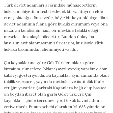
Türk devlet adamları arasındaki münasebetlerin
hukuki mahiyetinin tesbit edecek bir vasıtayı da elde
etmiş olacağız. Bu sayede, böyle bir kayıt oldukça, filan
devlet adamının filana göre hukuki durumum veya ona
nazaran kendisinin nasıl bir mevkide telakki ettiği
meselesi de anlaşılabilecektir. Bundan dolayı bu
hususun aydınlanmasının Türk tarihi, hususiyle Türk
hukuku bakımından ehemmiyeti vardır.
Çin kaynaklarına göre Gök Türkler, oklara göre
birtakım zümrelere (oklara) ayrılıyordu; yani bir ok bir
kabileyi gösteriyordu. Bu kaynaklar aynı zamanda okun
tabilik ve esaret, yayın da metbuluk ve üstünlük ifade
ettiğini yazarlar. Şarktaki Kaganlara bağlı olup başlıca
on boydan ibaret olan garbi Gök Türk’lere Çin
kaynakları, çince tercümesiyle, On-ok kavmi adının
veriyorlardı. Bunun sebebi olarak ta M. 635 yılında on