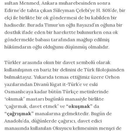
sultan Menmed, Ankara muharebesinden sonra
Edirne’de tahta çıkan Süleyman Çelebi’ye H. 808’de, bir
elçi ile birlikte bir ok göndermesi de bu kabilden bir
hadisedir. Burada Timur’un oğlu Bayazıd’ın oğluna bir
dostluk ifade eden bir harekette bulunurken ona ok
göndermekle babası tarafından mağlup edilmiş
hükümdarın oğlu olduğunu düşünmüş olmalıdır.
Türkler arasında okun bir davet sembolü olarak
kullanılışının en bariz bir delinini de Türk filolojisinden
bulmaktayız. Yukarıda temas ettiğimiz üzere Orhon
yazılarından Divanü lügat it-Türk’e ve eski
Osmanlıcaya kadar bütün Türkçe metinlerinde
“okumak” mastarı bugünkü manasiyle birlikte
“çağırmak, davet etmek” ve
“okuşmak”
da
“çağrışmak”
manalarına gelmektedir. Bugün de
Anadolu’da, düğünlerde çağırıcı, davet edici
manasında kullanılan Okuyucu kelimesinin menşei de