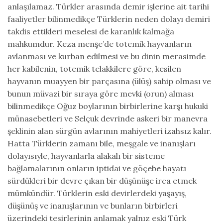
anlaşılamaz. Türkler arasında demir işlerine ait tarihi
faaliyetler bilinmedikçe Türklerin neden dolayı demiri
takdis ettikleri meselesi de karanlık kalmağa
mahkumdur. Keza menşe’de totemik hayvanların
avlanması ve kurban edilmesi ve bu dinin merasimde
her kabilenin, totemik telakkilere göre, kesilen
hayvanın muayyen bir parçasına (ülüş) sahip olması ve
bunun müvazi bir sıraya göre mevki (orun) alması
bilinmedikçe Oğuz boylarının birbirlerine karşı hukuki
münasebetleri ve Selçuk devrinde askeri bir manevra
şeklinin alan sürgün avlarının mahiyetleri izahsız kalır.
Hatta Türklerin zamanı bile, meşgale ve inanışları
dolayısıyle, hayvanlarla alakalı bir sisteme
bağlamalarının onların iptidai ve göçebe hayatı
sürdükleri bir devre çıkan bir düşünüşe irca etmek
mümkündür. Türklerin eski devirlerdeki yaşayış,
düşünüş ve inanışlarının ve bunların birbirleri
üzerindeki tesirlerinin anlamak yalnız eski Türk