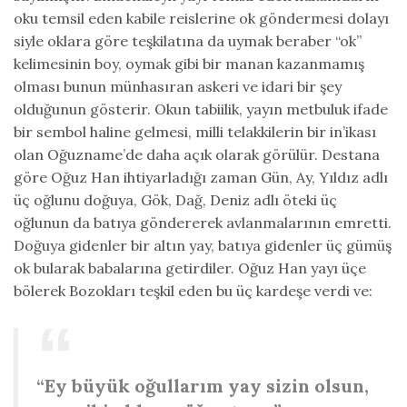
oku temsil eden kabile reislerine ok göndermesi dolayı
siyle oklara göre teşkilatına da uymak beraber “ok”
kelimesinin boy, oymak gibi bir manan kazanmamış
olması bunun münhasıran askeri ve idari bir şey
olduğunun gösterir. Okun tabiilik, yayın metbuluk ifade
bir sembol haline gelmesi, milli telakkilerin bir in’ikası
olan Oğuzname’de daha açık olarak görülür. Destana
göre Oğuz Han ihtiyarladığı zaman Gün, Ay, Yıldız adlı
üç oğlunu doğuya, Gök, Dağ, Deniz adlı öteki üç
oğlunun da batıya göndererek avlanmalarının emretti.
Doğuya gidenler bir altın yay, batıya gidenler üç gümüş
ok bularak babalarına getirdiler. Oğuz Han yayı üçe
bölerek Bozokları teşkil eden bu üç kardeşe verdi ve:
“Ey büyük oğullarım yay sizin olsun,