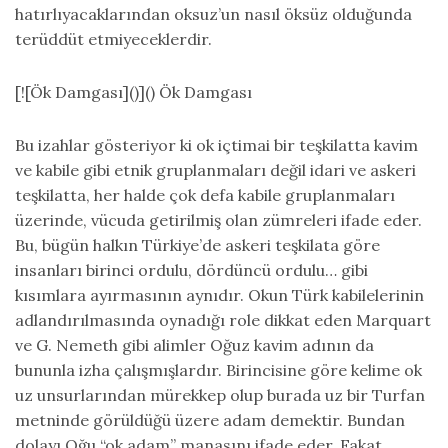
hatırlıyacaklarından oksuz’un nasıl öksüz olduğunda
terüddüt etmiyeceklerdir.
[![Ök Damgası]()]() Ök Damgası
Bu izahlar gösteriyor ki ok içtimai bir teşkilatta kavim
ve kabile gibi etnik gruplanmaları değil idari ve askeri
teşkilatta, her halde çok defa kabile gruplanmaları
üzerinde, vücuda getirilmiş olan zümreleri ifade eder.
Bu, bügün halkın Türkiye’de askeri teşkilata göre
insanları birinci ordulu, dördüncü ordulu… gibi
kısımlara ayırmasının aynıdır. Okun Türk kabilelerinin
adlandırılmasında oynadığı role dikkat eden Marquart
ve G. Nemeth gibi alimler Oğuz kavim adının da
bununla izha çalışmışlardır. Birincisine göre kelime ok
uz unsurlarından mürekkep olup burada uz bir Turfan
metninde görüldüğü üzere adam demektir. Bundan
dolayı Oğu “ok adam” manasını ifade eder. Fakat