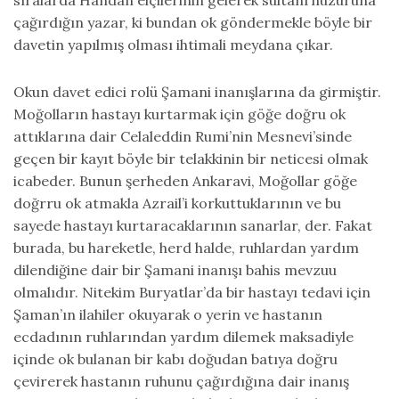
çağırdığın yazar, ki bundan ok göndermekle böyle bir
davetin yapılmış olması ihtimali meydana çıkar.
Okun davet edici rolü Şamani inanışlarına da girmiştir.
Moğolların hastayı kurtarmak için göğe doğru ok
attıklarına dair Celaleddin Rumi’nin Mesnevi’sinde
geçen bir kayıt böyle bir telakkinin bir neticesi olmak
icabeder. Bunun şerheden Ankaravi, Moğollar göğe
doğrru ok atmakla Azrail’i korkuttuklarının ve bu
sayede hastayı kurtaracaklarının sanarlar, der. Fakat
burada, bu hareketle, herd halde, ruhlardan yardım
dilendiğine dair bir Şamani inanışı bahis mevzuu
olmalıdır. Nitekim Buryatlar’da bir hastayı tedavi için
Şaman’ın ilahiler okuyarak o yerin ve hastanın
ecdadının ruhlarından yardım dilemek maksadiyle
içinde ok bulanan bir kabı doğudan batıya doğru
çevirerek hastanın ruhunu çağırdığına dair inanış