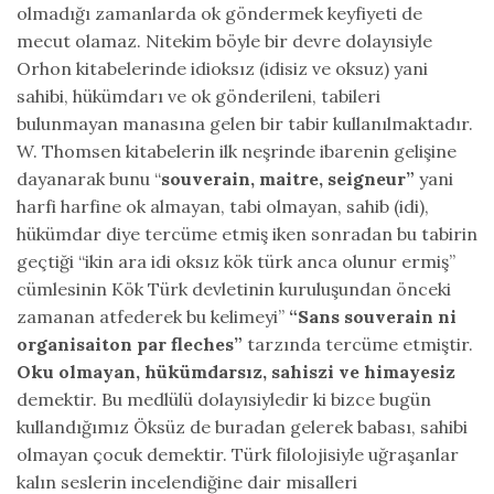
olmadığı zamanlarda ok göndermek keyfiyeti de
mecut olamaz. Nitekim böyle bir devre dolayısiyle
Orhon kitabelerinde idioksız (idisiz ve oksuz) yani
sahibi, hükümdarı ve ok gönderileni, tabileri
bulunmayan manasına gelen bir tabir kullanılmaktadır.
W. Thomsen kitabelerin ilk neşrinde ibarenin gelişine
dayanarak bunu “
souverain, maitre, seigneur”
yani
harfi harfine ok almayan, tabi olmayan, sahib (idi),
hükümdar diye tercüme etmiş iken sonradan bu tabirin
geçtiği “ikin ara idi oksız kök türk anca olunur ermiş”
cümlesinin Kök Türk devletinin kuruluşundan önceki
zamanan atfederek bu kelimeyi”
“Sans souverain ni
organisaiton par fleches”
tarzında tercüme etmiştir.
Oku olmayan, hükümdarsız, sahiszi ve himayesiz
demektir. Bu medlülü dolayısiyledir ki bizce bugün
kullandığımız Öksüz de buradan gelerek babası, sahibi
olmayan çocuk demektir. Türk filolojisiyle uğraşanlar
kalın seslerin incelendiğine dair misalleri