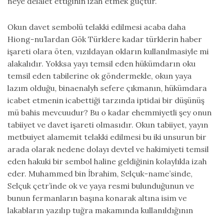
neye delalet ettiğinin izah etmek güçtür.
Okun davet sembolü telakki edilmesi acaba daha
Hiong-nu’lardan Gök Türklere kadar türklerin haber
işareti olara öten, vızıldayan okların kullanılmasiyle mi
alakalıdır. Yokksa yayı temsil eden hükümdarın oku
temsil eden tabilerine ok göndermekle, okun yaya
lazım olduğu, binaenalyh sefere çıkmanın, hükümdara
icabet etmenin icabettiği tarzında iptidai bir düşünüş
mü bahis mevcuudur? Bu o kadar ehemmiyetli şey onun
tabiiyet ve davet işareti olmasıdır. Okun tabiiyet, yayın
metbuiyet alamemit telakki edilmesi bu iki unsurun bir
arada olarak nedene dolayı devtel ve hakimiyeti temsil
eden hakuki bir sembol haline geldiğinin kolaylıkla izah
eder. Muhammed bin İbrahim, Selçuk-name’sinde,
Selçuk çetr’inde ok ve yaya resmi bulunduğunun ve
bunun fermanların başına konarak altına isim ve
lakabların yazılıp tuğra makamında kullanıldığının