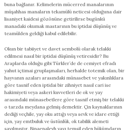
buna bağlanır. Kelimelerin mücerred manalarının
müşahhas manaların tekamülü neticesi olduğuna dair
lisaniyet kaidesi gözönüne getirilirse bugünkü
manadaki okumak mastarının bu iptidai düşünüş ve
teamülden geldiği kabul edilebilir.
Okun bir tabiiyet ve davet sembolü olarak telakki
edilmesi nasıl bir iptidai düşünüş vetiresidir? Bu
Araplarda olduğu gibi Türkler’de de cemiyet efradı
yahut içtimai gruplaşmaları, herhalde totemik olan, bir
hayvanın azaları arasındaki münasebet ve yakınlıklara
göre tasnif eden iptidai bir zihniyet nasıl cari ise
hakimiyeti veya askeri kuvvetleri de ok ve yay
arasındaki münasebetlere göre tasnif etmiş bir telakki
o tarzda meydana gelmiş demektir. Çin kaynaklarının
dediği veçhile, yay oku attığı veya sevk ve idare ettiği
için, yay emtbuluk ve üstünlük, ok tabilik alemeti
sayılmıştır. Binaenaleyh yayı temsil eden hükümdarın