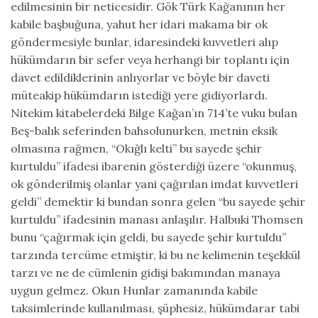
edilmesinin bir neticesidir. Gök Türk Kağanının her
kabile başbuğuna, yahut her idari makama bir ok
göndermesiyle bunlar, idaresindeki kuvvetleri alıp
hükümdarın bir sefer veya herhangi bir toplantı için
davet edildiklerinin anlıyorlar ve böyle bir daveti
müteakip hükümdarın istediği yere gidiyorlardı.
Nitekim kitabelerdeki Bilge Kağan’ın 714’te vuku bulan
Beş-balık seferinden bahsolunurken, metnin eksik
olmasına rağmen, “Okığlı kelti” bu sayede şehir
kurtuldu” ifadesi ibarenin gösterdiği üzere “okunmuş,
ok gönderilmiş olanlar yani çağırılan imdat kuvvetleri
geldi” demektir ki bundan sonra gelen “bu sayede şehir
kurtuldu” ifadesinin manası anlaşılır. Halbuki Thomsen
bunu “çağırmak için geldi, bu sayede şehir kurtuldu”
tarzında tercüme etmiştir, ki bu ne kelimenin teşekkül
tarzı ve ne de cümlenin gidişi bakımından manaya
uygun gelmez. Okun Hunlar zamanında kabile
taksimlerinde kullanılması, şüphesiz, hükümdarar tabi