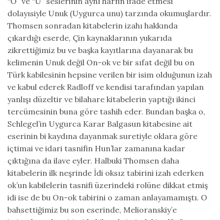
“O” ve “U” seslerinin aynı harfin ifade etmesi
dolayısiyle Unuk (Uygurca unu) tarzında okumuşlardır.
Thomsen sonradan kitabelerin izahı hakkında
çıkardığı eserde, Çin kaynaklarının yukarıda
zikrettiğimiz bu ve başka kayıtlarına dayanarak bu
kelimenin Unuk değil On-ok ve bir sıfat değil bu on
Türk kabilesinin hepsine verilen bir isim olduğunun izah
ve kabul ederek Radloff ve kendisi tarafından yapılan
yanlışı düzeltir ve bilahare kitabelerin yaptığı ikinci
tercümesinin buna göre tashih eder. Bundan başka o,
Schlegel’in Uygurca Karar Balgasun kitabesine ait
eserinin bi kaydına dayanmak suretiyle oklara göre
içtimai ve idari tasnifin Hun’lar zamanına kadar
çıktığına da ilave eyler. Halbuki Thomsen daha
kitabelerin ilk neşrinde İdi oksız tabirini izah ederken
ok’un kabilelerin tasnifi üzerindeki rolüne dikkat etmiş
idi ise de bu On-ok tabirini o zaman anlayamamıştı. O
bahsettiğimiz bu son eserinde, Melioranskiy’e