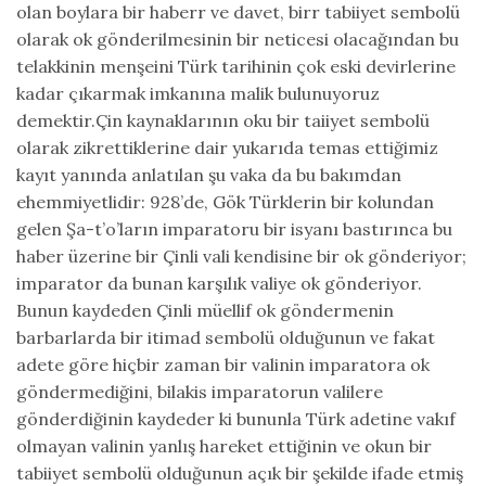
olan boylara bir haberr ve davet, birr tabiiyet sembolü
olarak ok gönderilmesinin bir neticesi olacağından bu
telakkinin menşeini Türk tarihinin çok eski devirlerine
kadar çıkarmak imkanına malik bulunuyoruz
demektir.Çin kaynaklarının oku bir taiiyet sembolü
olarak zikrettiklerine dair yukarıda temas ettiğimiz
kayıt yanında anlatılan şu vaka da bu bakımdan
ehemmiyetlidir: 928’de, Gök Türklerin bir kolundan
gelen Şa-t’o’ların imparatoru bir isyanı bastırınca bu
haber üzerine bir Çinli vali kendisine bir ok gönderiyor;
imparator da bunan karşılık valiye ok gönderiyor.
Bunun kaydeden Çinli müellif ok göndermenin
barbarlarda bir itimad sembolü olduğunun ve fakat
adete göre hiçbir zaman bir valinin imparatora ok
göndermediğini, bilakis imparatorun valilere
gönderdiğinin kaydeder ki bununla Türk adetine vakıf
olmayan valinin yanlış hareket ettiğinin ve okun bir
tabiiyet sembolü olduğunun açık bir şekilde ifade etmiş