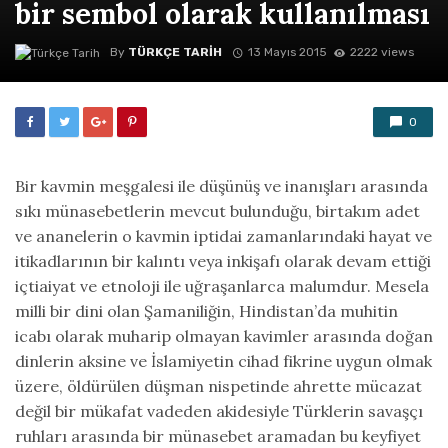
bir sembol olarak kullanılması
By
TÜRKÇE TARIH
13 Mayıs 2015
2222 views
0
Bir kavmin meşgalesi ile düşünüş ve inanışları arasında
sıkı münasebetlerin mevcut bulunduğu, birtakım adet
ve ananelerin o kavmin iptidai zamanlarındaki hayat ve
itikadlarının bir kalıntı veya inkişafı olarak devam ettiği
içtiaiyat ve etnoloji ile uğraşanlarca malumdur. Mesela
milli bir dini olan Şamaniliğin, Hindistan’da muhitin
icabı olarak muharip olmayan kavimler arasında doğan
dinlerin aksine ve İslamiyetin cihad fikrine uygun olmak
üzere, öldürülen düşman nispetinde ahrette mücazat
değil bir mükafat vadeden akidesiyle Türklerin savaşçı
ruhları arasında bir münasebet aramadan bu keyfiyet