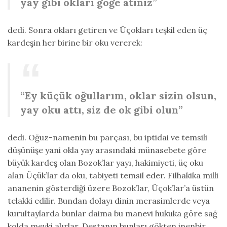
yay gibi okları göğe atınız”
dedi. Sonra okları getiren ve Üçokları teşkil eden üç
kardeşin her birine bir oku vererek:
“Ey küçük oğullarım, oklar sizin olsun,
yay oku attı, siz de ok gibi olun”
dedi. Oğuz-namenin bu parçası, bu iptidai ve temsili
düşünüşe yani okla yay arasındaki münasebete göre
büyük kardeş olan Bozok’lar yayı, hakimiyeti, üç oku
alan Üçük’lar da oku, tabiyeti temsil eder. Filhakika milli
ananenin gösterdiği üzere Bozok’lar, Üçok’lar’a üstün
telakki edilir. Bundan dolayı dinin merasimlerde veya
kurultaylarda bunlar daima bu manevi hukuka göre sağ
kolda mevki alırlar. Destanın bunları gökten inenbir