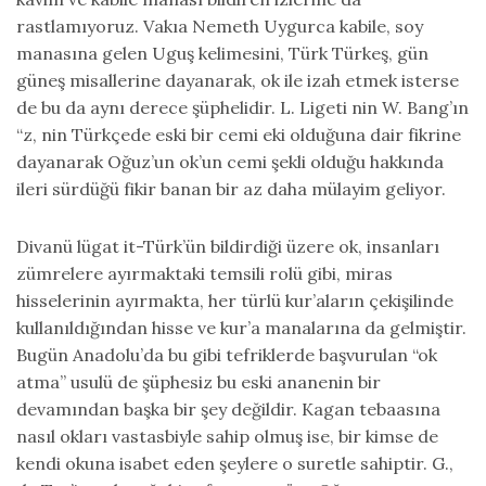
rastlamıyoruz. Vakıa Nemeth Uygurca kabile, soy
manasına gelen Uguş kelimesini, Türk Türkeş, gün
güneş misallerine dayanarak, ok ile izah etmek isterse
de bu da aynı derece şüphelidir. L. Ligeti nin W. Bang’ın
“z, nin Türkçede eski bir cemi eki olduğuna dair fikrine
dayanarak Oğuz’un ok’un cemi şekli olduğu hakkında
ileri sürdüğü fikir banan bir az daha mülayim geliyor.
Divanü lügat it-Türk’ün bildirdiği üzere ok, insanları
zümrelere ayırmaktaki temsili rolü gibi, miras
hisselerinin ayırmakta, her türlü kur’aların çekişilinde
kullanıldığından hisse ve kur’a manalarına da gelmiştir.
Bugün Anadolu’da bu gibi tefriklerde başvurulan “ok
atma” usulü de şüphesiz bu eski ananenin bir
devamından başka bir şey değildir. Kagan tebaasına
nasıl okları vastasbiyle sahip olmuş ise, bir kimse de
kendi okuna isabet eden şeylere o suretle sahiptir. G.,