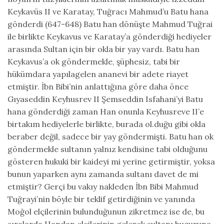
Keykavüs II ve Karatay, Tuğracı Mahmud’u Batu hana
gönderdi (647-648) Batu han dönüşte Mahmud Tuğrai
ile birlikte Keykavus ve Karatay’a gönderdiği hediyeler
arasında Sultan için bir okla bir yay vardı. Batu han
Keykavus’a ok göndermekle, şüphesiz, tabi bir
hükümdara yapılagelen ananevi bir adete riayet
etmiştir. İbn Bibi’nin anlattığına göre daha önce
Gıyaseddin Keyhusrev II Şemseddin Isfahani’yi Batu
hana gönderdiği zaman Han onunla Keyhusreve II’e
birtakım hediyelerle birlikte, burada ol.duğu gibi okla
beraber değil, sadece bir yay göndermişti. Batu han ok
göndermekle sultanın yalnız kendisine tabi olduğunu
gösteren hukuki bir kaideyi mi yerine getirmiştir, yoksa
bunun yaparken aynı zamanda sultanı davet de mi
etmiştir? Gerçi bu vakıy nakleden İbn Bibi Mahmud
Tuğrayi’nin böyle bir teklif getirdiğinin ve yanında
Moğol elçilerinin bulunduğunun zikretmez ise de, bu
sıralarda Handan elçilerinin gelerek sultanı huzuruna