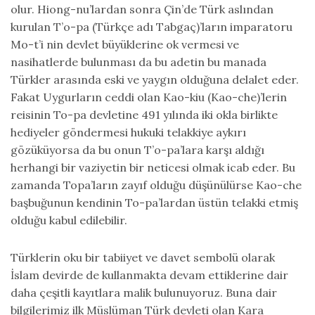
olur. Hiong-nu’lardan sonra Çin’de Türk aslından
kurulan T’o-pa (Türkçe adı Tabgaç)’ların imparatoru
Mo-t’i nin devlet büyüklerine ok vermesi ve
nasihatlerde bulunması da bu adetin bu manada
Türkler arasında eski ve yaygın olduğuna delalet eder.
Fakat Uygurların ceddi olan Kao-kiu (Kao-che)’lerin
reisinin To-pa devletine 491 yılında iki okla birlikte
hediyeler göndermesi hukuki telakkiye aykırı
gözüküyorsa da bu onun T’o-pa’lara karşı aldığı
herhangi bir vaziyetin bir neticesi olmak icab eder. Bu
zamanda Topa’ların zayıf olduğu düşünülürse Kao-che
başbuğunun kendinin To-pa’lardan üstün telakki etmiş
olduğu kabul edilebilir.
Türklerin oku bir tabiiyet ve davet sembolü olarak
İslam devirde de kullanmakta devam ettiklerine dair
daha çeşitli kayıtlara malik bulunuyoruz. Buna dair
bilgilerimiz ilk Müslüman Türk devleti olan Kara