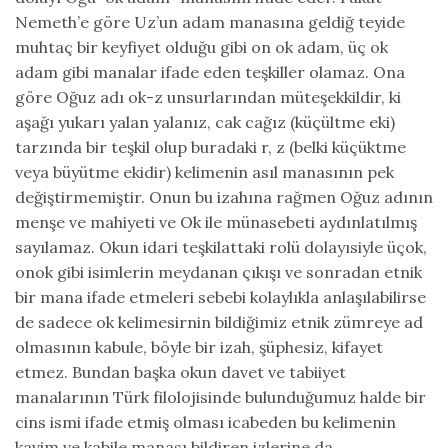
Nemeth’e göre Uz’un adam manasına geldiğ teyide
muhtaç bir keyfiyet olduğu gibi on ok adam, üç ok
adam gibi manalar ifade eden teşkiller olamaz. Ona
göre Oğuz adı ok-z unsurlarından müteşekkildir, ki
aşağı yukarı yalan yalanız, cak cağız (küçültme eki)
tarzında bir teşkil olup buradaki r, z (belki küçüktme
veya büyütme ekidir) kelimenin asıl manasının pek
değiştirmemiştir. Onun bu izahına rağmen Oğuz adının
menşe ve mahiyeti ve Ok ile münasebeti aydınlatılmış
sayılamaz. Okun idari teşkilattaki rolü dolayısiyle üçok,
onok gibi isimlerin meydanan çıkışı ve sonradan etnik
bir mana ifade etmeleri sebebi kolaylıkla anlaşılabilirse
de sadece ok kelimesirnin bildiğimiz etnik zümreye ad
olmasının kabule, böyle bir izah, şüphesiz, kifayet
etmez. Bundan başka okun davet ve tabiiyet
manalarının Türk filolojisinde bulunduğumuz halde bir
cins ismi ifade etmiş olması icabeden bu kelimenin
kavim ve kabile manası bildiren izlerine da