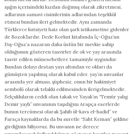
ışığın içerisindeki kızdan doğmuş olarak zikretmesi,
adlarının samavi cisimlerinin adlarından teşekkül
etmesi bundan ileri gelmektedir. Aynı zamanda
Türklerce kutsiyeti haiz olan şark istikametine gidenler
de Bozok’lardır. Dede Korkut kitabında İç-Oğuz’un
Dış-Oğuz’a nazaran daha üstün bir mevkie sahip
olduğunun gösteren tasvirler de ok ve yay arasında
tasvir edilen münesebetlere tamamiyle uygundur.
Bundan dolayı destan yayı altından ve okları da
gümüşten yapılmış olarak kabul eder. yay’ın unvanlar
arasında yer alması, şüphesiz, onun bir hakimiyet
sembolü olarak telakki edilmesinden ilerigelmektedir.
Selçukluların ceddi olan takak ve Yayak’ın “Temür yalıg
Demir yaylı” unvanının taşıdığını Arapça eserlerde
bunun tercümesi olarak Şahib ül-kavs el-hadid” ve
Farsça kaynaklarda da bu suretle “Saht Keman” şekline
girdiğinin biliyoruz. Bu unvanın ne derece
umumileşerek kullanıldığının gösteren kayıtlar mevcut